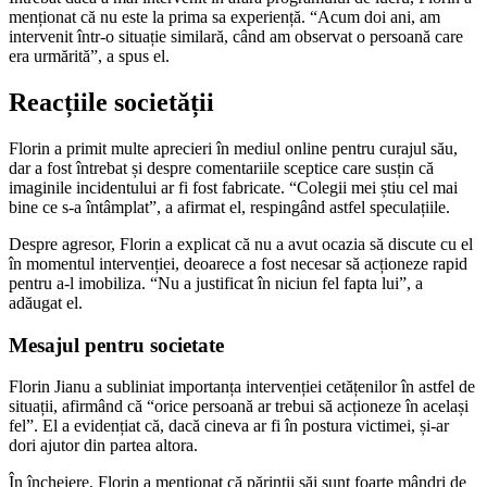
menționat că nu este la prima sa experiență. “Acum doi ani, am
intervenit într-o situație similară, când am observat o persoană care
era urmărită”, a spus el.
Reacțiile societății
Florin a primit multe aprecieri în mediul online pentru curajul său,
dar a fost întrebat și despre comentariile sceptice care susțin că
imaginile incidentului ar fi fost fabricate. “Colegii mei știu cel mai
bine ce s-a întâmplat”, a afirmat el, respingând astfel speculațiile.
Despre agresor, Florin a explicat că nu a avut ocazia să discute cu el
în momentul intervenției, deoarece a fost necesar să acționeze rapid
pentru a-l imobiliza. “Nu a justificat în niciun fel fapta lui”, a
adăugat el.
Mesajul pentru societate
Florin Jianu a subliniat importanța intervenției cetățenilor în astfel de
situații, afirmând că “orice persoană ar trebui să acționeze în același
fel”. El a evidențiat că, dacă cineva ar fi în postura victimei, și-ar
dori ajutor din partea altora.
În încheiere, Florin a menționat că părinții săi sunt foarte mândri de