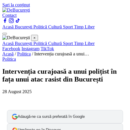
Sari la conținut
Contact
Acasă
București
Politică
Cultură
Sport
Timp Liber
×
Acasă
București
Politică
Cultură
Sport
Timp Liber
Facebook
Instagram
TikTok
Acasă
/
Politica
/
Intervenția curajoasă a unui…
Politica
Intervenția curajoasă a unui polițist în
fața unui atac rasist din București
28 August 2025
Adaugă-ne ca sursă preferată în Google
Urmărește-ne în Discover