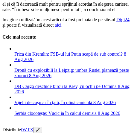
el și că îi datorează mult pentru sprijinul acordat în alegerea carierei
sale. “Îi iubesc și le mulțumesc pentru tot”, a concluzionat el.
Imaginea utilizată în acest articol a fost preluata de pe site-ul
Digi24
și poate fi vizualizată direct
aici
.
Cele mai recente
Frica din Kremlin: FSB-ul lui Putin scapă de sub control?
8
Aug 2026
Dronă cu explozibili la Leipzig: umbra Rusiei planează peste
zboruri
8 Aug 2026
DB Cargo deschide birou la Kiev, cu ochii pe Ucraina
8 Aug
2026
Vijelii de coșmar în țară, în plină caniculă
8 Aug 2026
Serbia clocotește: Vucic ia în calcul demisia
8 Aug 2026
Distribuie
f
W
T
X
🔗