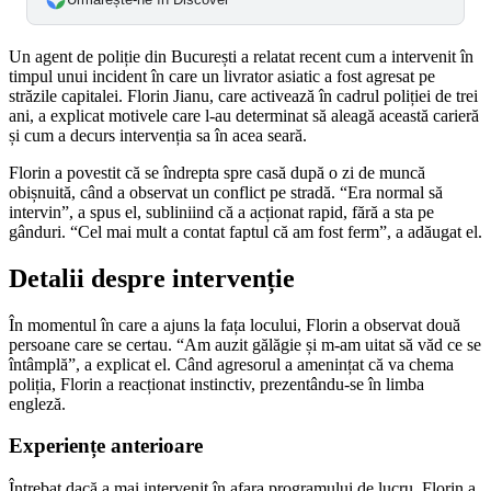
Un agent de poliție din București a relatat recent cum a intervenit în
timpul unui incident în care un livrator asiatic a fost agresat pe
străzile capitalei. Florin Jianu, care activează în cadrul poliției de trei
ani, a explicat motivele care l-au determinat să aleagă această carieră
și cum a decurs intervenția sa în acea seară.
Florin a povestit că se îndrepta spre casă după o zi de muncă
obișnuită, când a observat un conflict pe stradă. “Era normal să
intervin”, a spus el, subliniind că a acționat rapid, fără a sta pe
gânduri. “Cel mai mult a contat faptul că am fost ferm”, a adăugat el.
Detalii despre intervenție
În momentul în care a ajuns la fața locului, Florin a observat două
persoane care se certau. “Am auzit gălăgie și m-am uitat să văd ce se
întâmplă”, a explicat el. Când agresorul a amenințat că va chema
poliția, Florin a reacționat instinctiv, prezentându-se în limba
engleză.
Experiențe anterioare
Întrebat dacă a mai intervenit în afara programului de lucru, Florin a