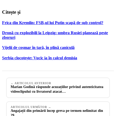
Citește și
Frica din Kremlin: FSB-ul lui Putin scapă de sub control?
Dronă cu explozibili la Leipzig: umbra Rusiei planează peste
zboruri
Vijelii de coșmar în țară, în plină caniculă
Serbia clocotește: Vucic ia în calcul demisia
← ARTICOLUL ANTERIOR
Marian Godină răspunde acuzațiilor privind autenticitatea
videoclipului cu livratorul atacat…
ARTICOLUL URMĂTOR →
Angajații din primării încep greva pe termen nelimitat din
29…