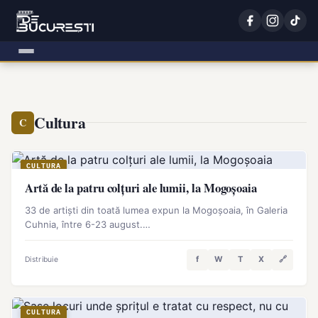
DeBucuresti
Cultura
C
CULTURA
Artă de la patru colțuri ale lumii, la Mogoșoaia
33 de artiști din toată lumea expun la Mogoșoaia, în Galeria
Cuhnia, între 6-23 august.…
f
W
T
X
🔗
Distribuie
CULTURA