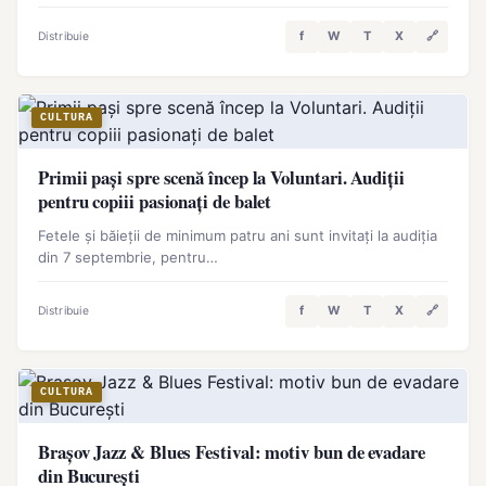
f
W
T
X
🔗
Distribuie
CULTURA
Primii pași spre scenă încep la Voluntari. Audiții
pentru copiii pasionați de balet
Fetele și băieții de minimum patru ani sunt invitați la audiția
din 7 septembrie, pentru…
f
W
T
X
🔗
Distribuie
CULTURA
Brașov Jazz & Blues Festival: motiv bun de evadare
din București