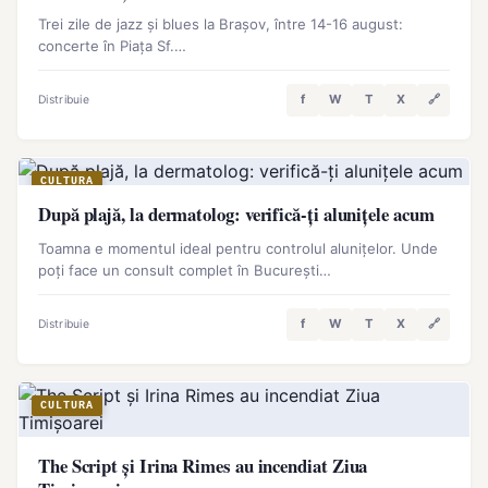
Trei zile de jazz și blues la Brașov, între 14-16 august:
concerte în Piața Sf.…
f
W
T
X
🔗
Distribuie
CULTURA
După plajă, la dermatolog: verifică-ți alunițele acum
Toamna e momentul ideal pentru controlul alunițelor. Unde
poți face un consult complet în București…
f
W
T
X
🔗
Distribuie
CULTURA
The Script și Irina Rimes au incendiat Ziua