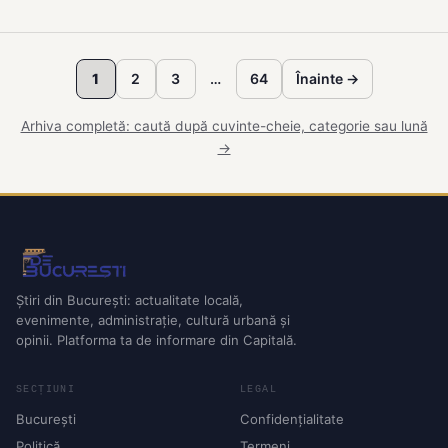
1
2
3
…
64
Înainte →
Arhiva completă: caută după cuvinte-cheie, categorie sau lună
→
Știri din București: actualitate locală,
evenimente, administrație, cultură urbană și
opinii. Platforma ta de informare din Capitală.
SECȚIUNI
LEGAL
București
Confidențialitate
Politică
Termeni