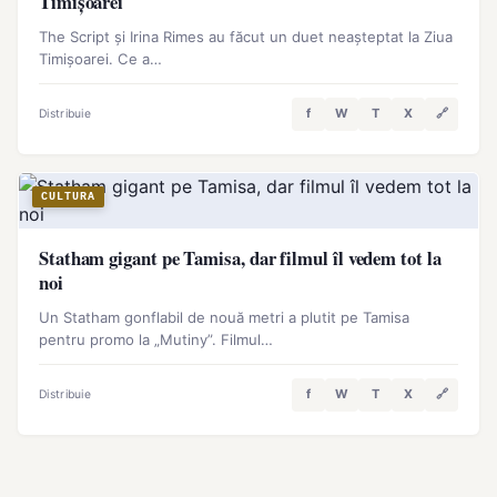
Timișoarei
The Script și Irina Rimes au făcut un duet neașteptat la Ziua
Timișoarei. Ce a…
f
W
T
X
🔗
Distribuie
CULTURA
Statham gigant pe Tamisa, dar filmul îl vedem tot la
noi
Un Statham gonflabil de nouă metri a plutit pe Tamisa
pentru promo la „Mutiny”. Filmul…
f
W
T
X
🔗
Distribuie