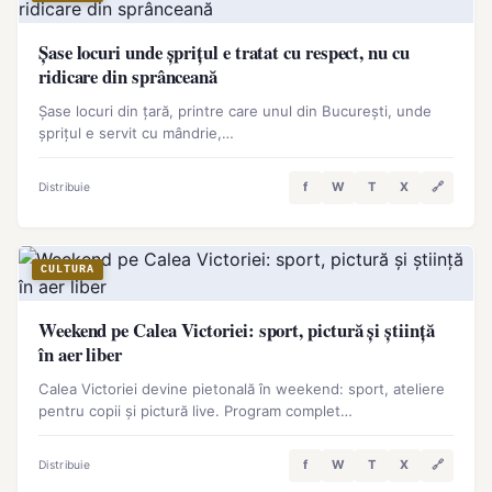
Șase locuri unde șprițul e tratat cu respect, nu cu
ridicare din sprânceană
Șase locuri din țară, printre care unul din București, unde
șprițul e servit cu mândrie,…
f
W
T
X
🔗
Distribuie
CULTURA
Weekend pe Calea Victoriei: sport, pictură și știință
în aer liber
Calea Victoriei devine pietonală în weekend: sport, ateliere
pentru copii și pictură live. Program complet…
f
W
T
X
🔗
Distribuie