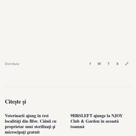
f
W
T
X
🔗
Distribuie
Citește și
Veterinarii ajung în trei
9HRSLEFT ajunge la NJOY
localități din Ilfov. Câinii cu
Club & Garden în această
proprietar sunt sterilizați și
toamnă
microcipați gratuit