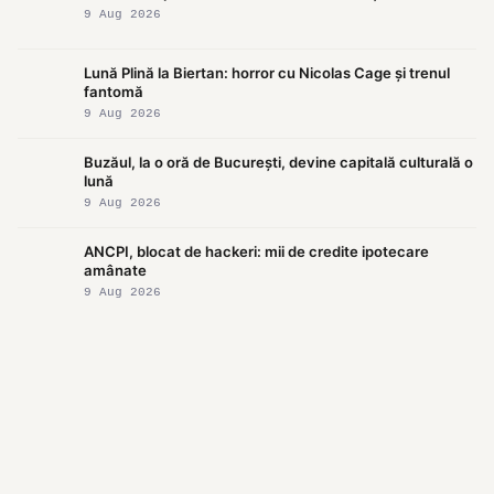
9 Aug 2026
Lună Plină la Biertan: horror cu Nicolas Cage și trenul
fantomă
9 Aug 2026
Buzăul, la o oră de București, devine capitală culturală o
lună
9 Aug 2026
ANCPI, blocat de hackeri: mii de credite ipotecare
amânate
9 Aug 2026