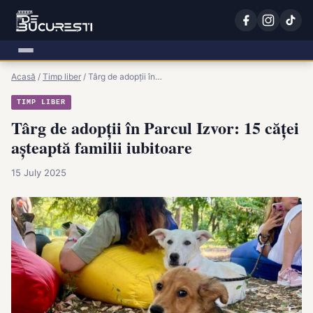
Acasă
/
Timp liber
/
Târg de adopții în…
TIMP LIBER
Târg de adopții în Parcul Izvor: 15 căței
așteaptă familii iubitoare
15 July 2025