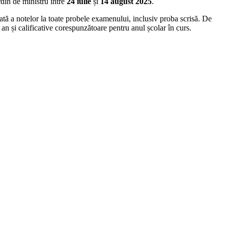
rdin de ministru între
24 iulie
și
14 august 2025
.
ată a notelor la toate probele examenului, inclusiv proba scrisă. De
 an și calificative corespunzătoare pentru anul școlar în curs.