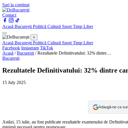
Sari la conținut
Contact
Acasă
București
Politică
Cultură
Sport
Timp Liber
×
Acasă
București
Politică
Cultură
Sport
Timp Liber
Facebook
Instagram
TikTok
Acasă
/
Bucuresti
/
Rezultatele Definitivatului: 32% dintre…
Bucuresti
Rezultatele Definitivatului: 32% dintre ca
15 July 2025
Adaugă-ne ca sur
Astăzi, 15 iulie, au fost publicate rezultatele examenului de Definitiv
minimă necesară pentru promovare.