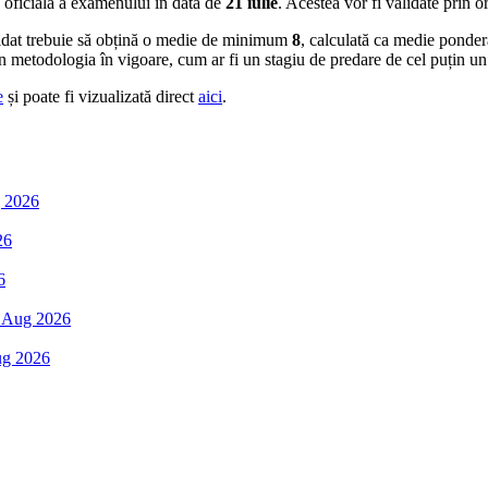
a oficială a examenului în data de
21 iulie
. Acestea vor fi validate prin o
didat trebuie să obțină o medie de minimum
8
, calculată ca medie ponder
 în metodologia în vigoare, cum ar fi un stagiu de predare de cel puțin un
e
și poate fi vizualizată direct
aici
.
 2026
26
6
 Aug 2026
ug 2026