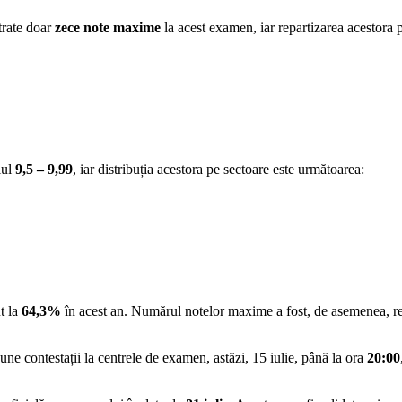
trate doar
zece note maxime
la acest examen, iar repartizarea acestora 
lul
9,5 – 9,99
, iar distribuția acestora pe sectoare este următoarea:
t la
64,3%
în acest an. Numărul notelor maxime a fost, de asemenea, re
une contestații la centrele de examen, astăzi, 15 iulie, până la ora
20:00