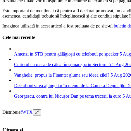
Rezultatele finale vor fi disponibile în centrele de examen și pe pagin
Este important de menționat că pentru a fi declarat promovat, un can
asemenea, candidații trebuie să îndeplinească și alte condiții stipulate
Imaginea utilizată în acest articol a fost preluata de pe site-ul
buletin.d
Cele mai recente
Amenzi în STB pentru gălăgioșii cu telefonul pe speaker
5 Aug
Curierul cu masa de călcat în spinare, prin Sectorul 5
5 Aug 20
Vanghelie, propus la Finanțe: gluma sau ideea zilei?
5 Aug 202
Decarbonizarea ajunge iar în plenul de la Camera Deputaților
5
Georgescu, contra lui Nicușor Dan pe tema trecerii la euro
5 A
Distribuie
f
W
T
X
🔗
Citește și