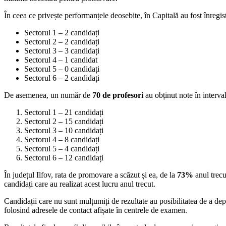
În ceea ce privește performanțele deosebite, în Capitală au fost înregis
Sectorul 1 – 2 candidați
Sectorul 2 – 2 candidați
Sectorul 3 – 3 candidați
Sectorul 4 – 1 candidat
Sectorul 5 – 0 candidați
Sectorul 6 – 2 candidați
De asemenea, un număr de
70 de profesori
au obținut note în interva
Sectorul 1 – 21 candidați
Sectorul 2 – 15 candidați
Sectorul 3 – 10 candidați
Sectorul 4 – 8 candidați
Sectorul 5 – 4 candidați
Sectorul 6 – 12 candidați
În județul Ilfov, rata de promovare a scăzut și ea, de la
73%
anul trecu
candidați care au realizat acest lucru anul trecut.
Candidații care nu sunt mulțumiți de rezultate au posibilitatea de a dep
folosind adresele de contact afișate în centrele de examen.