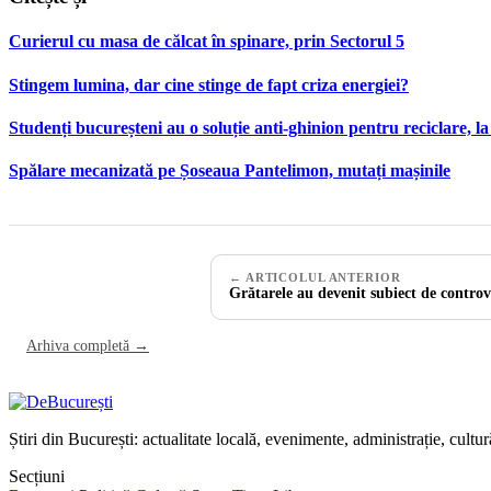
Curierul cu masa de călcat în spinare, prin Sectorul 5
Stingem lumina, dar cine stinge de fapt criza energiei?
Studenți bucureșteni au o soluție anti-ghinion pentru reciclare
Spălare mecanizată pe Șoseaua Pantelimon, mutați mașinile
← ARTICOLUL ANTERIOR
Grătarele au devenit subiect de controv
Arhiva completă →
Știri din București: actualitate locală, evenimente, administrație, cultu
Secțiuni