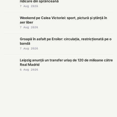
ridicare din sprânceană
7 Aug 2026
Weekend pe Calea Victoriei: sport, pictură și știință în
aer liber
7 Aug 2026
Groapă în asfalt pe Eroilor: circulația, restricționată pe o
bandă
7 Aug 2026
Leipzig anunță un transfer uriaș de 120 de milioane către
Real Madrid
6 Aug 2026