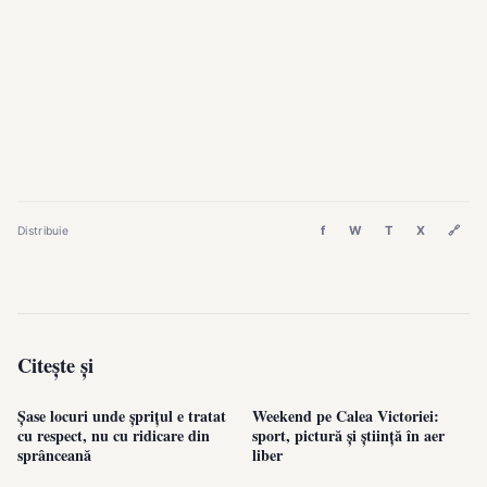
f
W
T
X
🔗
Distribuie
Citește și
Șase locuri unde șprițul e tratat
Weekend pe Calea Victoriei:
cu respect, nu cu ridicare din
sport, pictură și știință în aer
sprânceană
liber