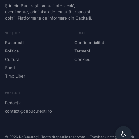
Știri din București: actualitate locală,
evenimente, administrație, cultură urbană și
opinii. Platforma ta de informare din Capitală.
SECȚIUNI
LEGAL
București
Confidențialitate
Politică
Termeni
Cultură
Cookies
Sport
Timp Liber
CONTACT
Redacția
contact@debucuresti.ro
♿︎
© 2026 DeBucurești. Toate drepturile rezervate.
Facebook
Instagram
TikTok