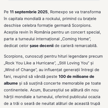
Pe
11 septembrie 2025
, Romexpo se va transforma
în capitala mondială a rockului, primind cu brațele
deschise celebra formație germană Scorpions.
Aceștia revin în România pentru un concert special,
parte a turneului internațional „Coming Home”,
dedicat celor
șase decenii
de carieră remarcabilă.
Scorpions, cunoscuți pentru hituri legendare precum
„Rock You Like a Hurricane”, „Still Loving You” și
„Wind of Change”, au influențat generații întregi de
fani, reușind să vândă peste
100 de milioane de
albume
și să susțină concerte memorabile pe toate
continentele. Acum, Bucureștiul se alătură din nou
hărții mondiale a turneului, oferind publicului ocazia
de a trăi o seară de neuitat alături de această trupă