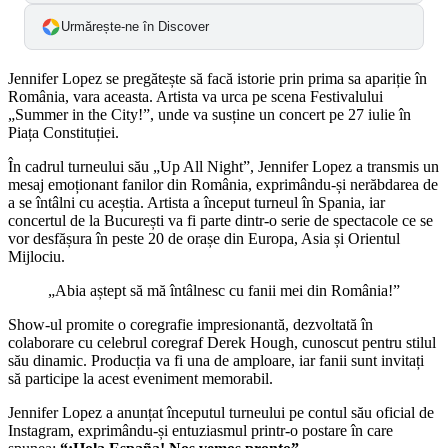
Urmărește-ne în Discover
Jennifer Lopez se pregătește să facă istorie prin prima sa apariție în
România, vara aceasta. Artista va urca pe scena Festivalului
„Summer in the City!”, unde va susține un concert pe 27 iulie în
Piața Constituției.
În cadrul turneului său „Up All Night”, Jennifer Lopez a transmis un
mesaj emoționant fanilor din România, exprimându-și nerăbdarea de
a se întâlni cu aceștia. Artista a început turneul în Spania, iar
concertul de la București va fi parte dintr-o serie de spectacole ce se
vor desfășura în peste 20 de orașe din Europa, Asia și Orientul
Mijlociu.
„Abia aștept să mă întâlnesc cu fanii mei din România!”
Show-ul promite o coregrafie impresionantă, dezvoltată în
colaborare cu celebrul coregraf Derek Hough, cunoscut pentru stilul
său dinamic. Producția va fi una de amploare, iar fanii sunt invitați
să participe la acest eveniment memorabil.
Jennifer Lopez a anunțat începutul turneului pe contul său oficial de
Instagram, exprimându-și entuziasmul printr-o postare în care