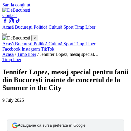
Sari la conținut
Contact
Acasă
București
Politică
Cultură
Sport
Timp Liber
×
Acasă
București
Politică
Cultură
Sport
Timp Liber
Facebook
Instagram
TikTok
Acasă
/
Timp liber
/
Jennifer Lopez, mesaj special…
Timp liber
Jennifer Lopez, mesaj special pentru fanii
din București înainte de concertul de la
Summer in the City
9 July 2025
Adaugă-ne ca sursă preferată în Google