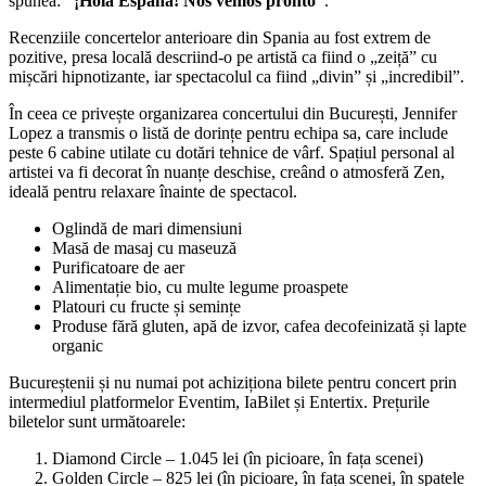
spunea:
“¡Hola España! Nos vemos pronto”
.
Recenziile concertelor anterioare din Spania au fost extrem de
pozitive, presa locală descriind-o pe artistă ca fiind o „zeiță” cu
mișcări hipnotizante, iar spectacolul ca fiind „divin” și „incredibil”.
În ceea ce privește organizarea concertului din București, Jennifer
Lopez a transmis o listă de dorințe pentru echipa sa, care include
peste 6 cabine utilate cu dotări tehnice de vârf. Spațiul personal al
artistei va fi decorat în nuanțe deschise, creând o atmosferă Zen,
ideală pentru relaxare înainte de spectacol.
Oglindă de mari dimensiuni
Masă de masaj cu maseuză
Purificatoare de aer
Alimentație bio, cu multe legume proaspete
Platouri cu fructe și semințe
Produse fără gluten, apă de izvor, cafea decofeinizată și lapte
organic
Bucureștenii și nu numai pot achiziționa bilete pentru concert prin
intermediul platformelor Eventim, IaBilet și Entertix. Prețurile
biletelor sunt următoarele:
Diamond Circle – 1.045 lei (în picioare, în fața scenei)
Golden Circle – 825 lei (în picioare, în fața scenei, în spatele