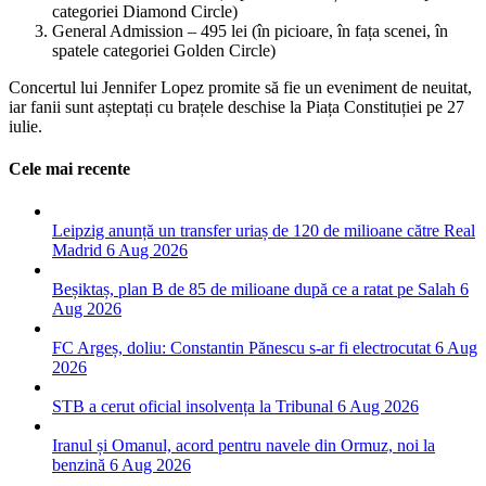
categoriei Diamond Circle)
General Admission – 495 lei (în picioare, în fața scenei, în
spatele categoriei Golden Circle)
Concertul lui Jennifer Lopez promite să fie un eveniment de neuitat,
iar fanii sunt așteptați cu brațele deschise la Piața Constituției pe 27
iulie.
Cele mai recente
Leipzig anunță un transfer uriaș de 120 de milioane către Real
Madrid
6 Aug 2026
Beșiktaș, plan B de 85 de milioane după ce a ratat pe Salah
6
Aug 2026
FC Argeș, doliu: Constantin Pănescu s-ar fi electrocutat
6 Aug
2026
STB a cerut oficial insolvența la Tribunal
6 Aug 2026
Iranul și Omanul, acord pentru navele din Ormuz, noi la
benzină
6 Aug 2026