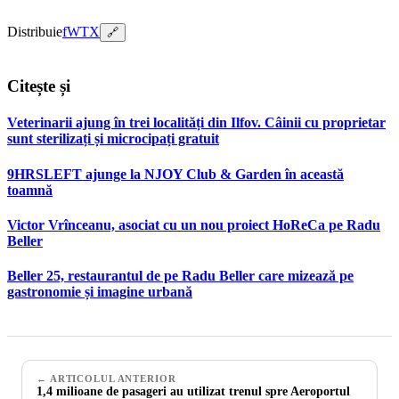
Distribuie
f
W
T
X
🔗
Citește și
Veterinarii ajung în trei localități din Ilfov. Câinii cu proprietar
sunt sterilizați și microcipați gratuit
9HRSLEFT ajunge la NJOY Club & Garden în această
toamnă
Victor Vrînceanu, asociat cu un nou proiect HoReCa pe Radu
Beller
Beller 25, restaurantul de pe Radu Beller care mizează pe
gastronomie și imagine urbană
← ARTICOLUL ANTERIOR
1,4 milioane de pasageri au utilizat trenul spre Aeroportul