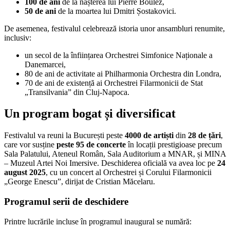
100 de ani
de la nașterea lui Pierre Boulez,
50 de ani
de la moartea lui Dmitri Șostakovici.
De asemenea, festivalul celebrează istoria unor ansambluri renumite,
inclusiv:
un secol de la înființarea Orchestrei Simfonice Naționale a
Danemarcei,
80 de ani de activitate ai Philharmonia Orchestra din Londra,
70 de ani de existență ai Orchestrei Filarmonicii de Stat
„Transilvania” din Cluj-Napoca.
Un program bogat și diversificat
Festivalul va reuni la București peste
4000 de artiști
din
28 de țări
,
care vor susține
peste 95 de concerte
în locații prestigioase precum
Sala Palatului, Ateneul Român, Sala Auditorium a MNAR, și MINA
– Muzeul Artei Noi Imersive. Deschiderea oficială va avea loc pe
24
august 2025
, cu un concert al Orchestrei și Corului Filarmonicii
„George Enescu”, dirijat de Cristian Măcelaru.
Programul serii de deschidere
Printre lucrările incluse în programul inaugural se numără: