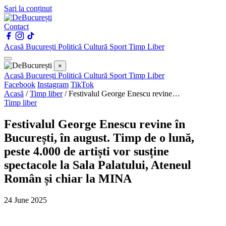
Sari la conținut
Contact
Acasă
București
Politică
Cultură
Sport
Timp Liber
×
Acasă
București
Politică
Cultură
Sport
Timp Liber
Facebook
Instagram
TikTok
Acasă
/
Timp liber
/
Festivalul George Enescu revine…
Timp liber
Festivalul George Enescu revine în
București, în august. Timp de o lună,
peste 4.000 de artiști vor susține
spectacole la Sala Palatului, Ateneul
Român și chiar la MINA
24 June 2025