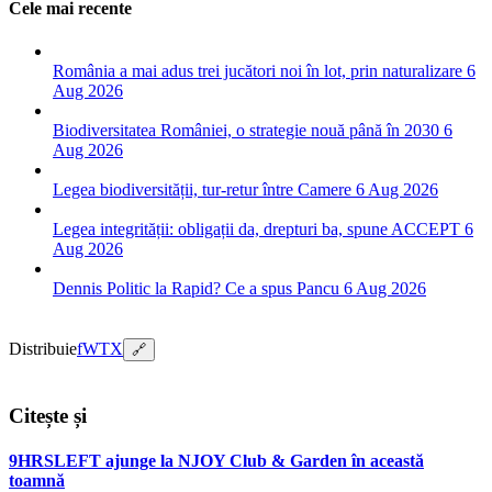
Cele mai recente
România a mai adus trei jucători noi în lot, prin naturalizare
6
Aug 2026
Biodiversitatea României, o strategie nouă până în 2030
6
Aug 2026
Legea biodiversității, tur-retur între Camere
6 Aug 2026
Legea integrității: obligații da, drepturi ba, spune ACCEPT
6
Aug 2026
Dennis Politic la Rapid? Ce a spus Pancu
6 Aug 2026
Distribuie
f
W
T
X
🔗
Citește și
9HRSLEFT ajunge la NJOY Club & Garden în această
toamnă