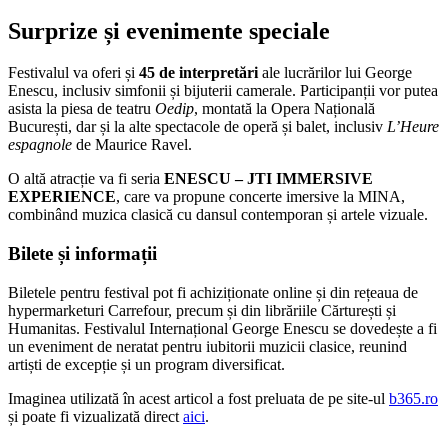
Surprize și evenimente speciale
Festivalul va oferi și
45 de interpretări
ale lucrărilor lui George
Enescu, inclusiv simfonii și bijuterii camerale. Participanții vor putea
asista la piesa de teatru
Oedip
, montată la Opera Națională
București, dar și la alte spectacole de operă și balet, inclusiv
L’Heure
espagnole
de Maurice Ravel.
O altă atracție va fi seria
ENESCU – JTI IMMERSIVE
EXPERIENCE
, care va propune concerte imersive la MINA,
combinând muzica clasică cu dansul contemporan și artele vizuale.
Bilete și informații
Biletele pentru festival pot fi achiziționate online și din rețeaua de
hypermarketuri Carrefour, precum și din librăriile Cărturești și
Humanitas. Festivalul Internațional George Enescu se dovedește a fi
un eveniment de neratat pentru iubitorii muzicii clasice, reunind
artiști de excepție și un program diversificat.
Imaginea utilizată în acest articol a fost preluata de pe site-ul
b365.ro
și poate fi vizualizată direct
aici
.