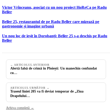
Victor Vrînceanu, asociat cu un nou proiect HoReCa pe Radu
Beller
Beller 25, restaurantul de pe Radu Beller care mizează pe
gastronomie și imagine urbană
Un nou loc de ieșit în Dorobanți: Beller 25 s-a deschis pe Radu
Beller
← ARTICOLUL ANTERIOR
Alertă falsă de crimă în Ploiești: Un manechin confundat
cu…
ARTICOLUL URMĂTOR →
Traseul liniei 205 va fi deviat temporar de „Ziua
Drapelului…
Arhiva completă →