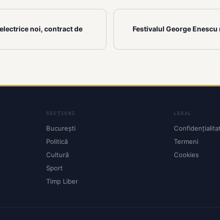
electrice noi, contract de
Festivalul George Enescu r
SECȚIUNI
LEGAL
București
Confidențialita
Politică
Termeni
Cultură
Cookies
Sport
Timp Liber