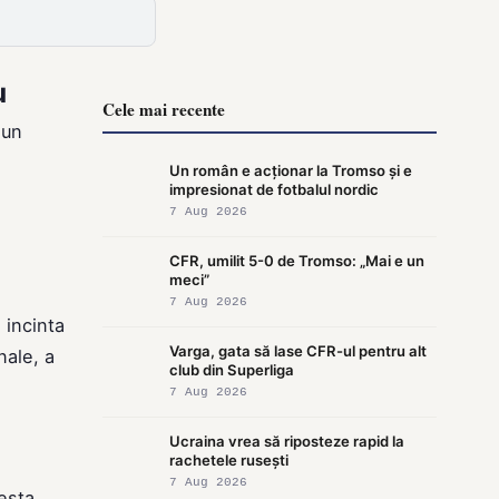
u
Cele mai recente
 un
Un român e acționar la Tromso și e
impresionat de fotbalul nordic
7 Aug 2026
CFR, umilit 5-0 de Tromso: „Mai e un
meci”
7 Aug 2026
 incinta
Varga, gata să lase CFR-ul pentru alt
nale, a
club din Superliga
7 Aug 2026
Ucraina vrea să riposteze rapid la
rachetele rusești
7 Aug 2026
cesta