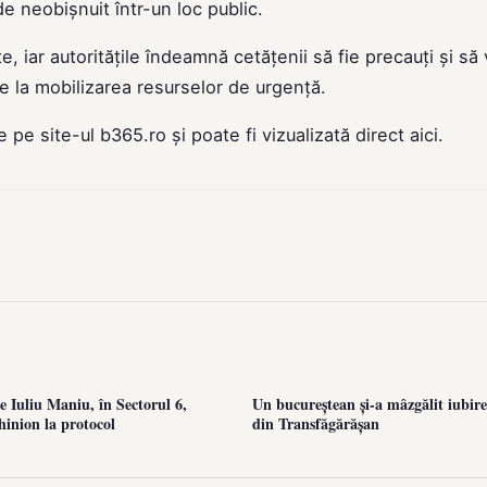
e neobișnuit într-un loc public.
e, iar autoritățile îndeamnă cetățenii să fie precauți și să 
ce la mobilizarea resurselor de urgență.
de pe site-ul
b365.ro
și poate fi vizualizată direct
aici
.
 Iuliu Maniu, în Sectorul 6,
Un bucureștean și-a mâzgălit iubire
hinion la protocol
din Transfăgărășan