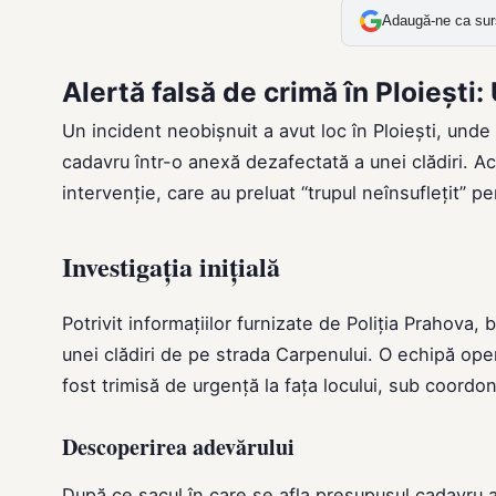
Adaugă-ne ca sur
Alertă falsă de crimă în Ploieșt
Un incident neobișnuit a avut loc în Ploiești, unde
cadavru într-o anexă dezafectată a unei clădiri. A
intervenție, care au preluat “trupul neînsuflețit” p
Investigația inițială
Potrivit informațiilor furnizate de Poliția Prahova
unei clădiri de pe strada Carpenului. O echipă operat
fost trimisă de urgență la fața locului, sub coordo
Descoperirea adevărului
După ce sacul în care se afla presupusul cadavru a f