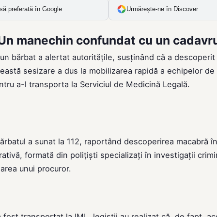
să preferată în Google
Urmărește-ne în Discover
i: Un manechin confundat cu un cadavr
 un bărbat a alertat autoritățile, susținând că a descoperit
ceastă sesizare a dus la mobilizarea rapidă a echipelor de
entru a-l transporta la Serviciul de Medicină Legală.
, bărbatul a sunat la 112, raportând descoperirea macabră în
ivă, formată din polițiști specializați în investigații crimi
narea unui procuror.
ost transportat la IML, legiștii au realizat că, de fapt, a