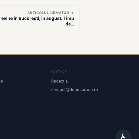
ARTICOLUL URMĂTOR →
evine în București, în august. Timp
de…
CONTACT
te
Redacția
contact@debucuresti.ro
♿︎