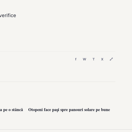
verifice
f
W
T
X
🔗
a pe o stâncă
Otopeni face pași spre panouri solare pe bune