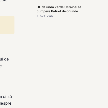
UE dă undă verde Ucrainei să
cumpere Patriot de oriunde
7 Aug 2026
lui de
re
m și să
 despre