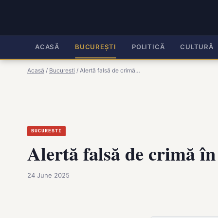
ACASĂ
BUCUREȘTI
POLITICĂ
CULTURĂ
Acasă
/
Bucuresti
/
Alertă falsă de crimă…
BUCURESTI
Alertă falsă de crimă î
24 June 2025