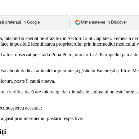
să preferată în Google
Urmărește-ne în Discover
rătăcind și speriat pe străzile din Sectorul 2 al Capitalei. Femeia a deci
 face imposibilă identificarea proprietarului prin intermediul medicului v
ul a fost observat pe strada Popa Petre, numărul 27. Patrupedul părea dez
 Facebook dedicat animalelor pierdute și găsite în București și Ilfov. Mes
ocuri, poate îl caută cineva.
tru a verifica dacă are microcip, dar din păcate, animalul nu este înregi
recunoașterea acestuia:
-a găsit prin intermediul postării respective.
ți