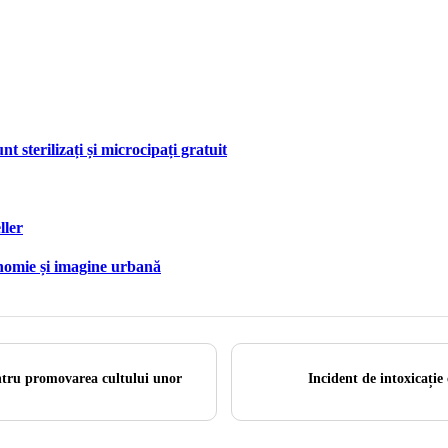
nt sterilizați și microcipați gratuit
ller
onomie și imagine urbană
ntru promovarea cultului unor
Incident de intoxicați