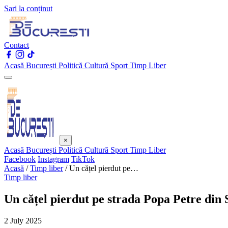
Sari la conținut
Contact
Acasă
București
Politică
Cultură
Sport
Timp Liber
×
Acasă
București
Politică
Cultură
Sport
Timp Liber
Facebook
Instagram
TikTok
Acasă
/
Timp liber
/
Un cățel pierdut pe…
Timp liber
Un cățel pierdut pe strada Popa Petre din 
2 July 2025