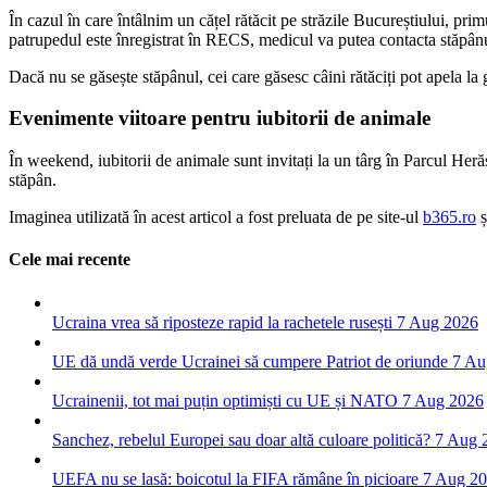
În cazul în care întâlnim un cățel rătăcit pe străzile Bucureștiului, pr
patrupedul este înregistrat în RECS, medicul va putea contacta stăpânu
Dacă nu se găsește stăpânul, cei care găsesc câini rătăciți pot apela la 
Evenimente viitoare pentru iubitorii de animale
În weekend, iubitorii de animale sunt invitați la un târg în Parcul Heră
stăpân.
Imaginea utilizată în acest articol a fost preluata de pe site-ul
b365.ro
ș
Cele mai recente
Ucraina vrea să riposteze rapid la rachetele rusești
7 Aug 2026
UE dă undă verde Ucrainei să cumpere Patriot de oriunde
7 Au
Ucrainenii, tot mai puțin optimiști cu UE și NATO
7 Aug 2026
Sanchez, rebelul Europei sau doar altă culoare politică?
7 Aug 
UEFA nu se lasă: boicotul la FIFA rămâne în picioare
7 Aug 2