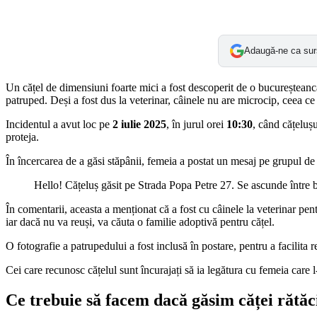
Adaugă-ne ca sur
Un cățel de dimensiuni foarte mici a fost descoperit de o bucureșteancă, 
patruped. Deși a fost dus la veterinar, câinele nu are microcip, ceea ce
Incidentul a avut loc pe
2 iulie 2025
, în jurul orei
10:30
, când cățeluș
proteja.
În încercarea de a găsi stăpânii, femeia a postat un mesaj pe grupul de
Hello! Cățeluș găsit pe Strada Popa Petre 27. Se ascunde între bl
În comentarii, aceasta a menționat că a fost cu câinele la veterinar pen
iar dacă nu va reuși, va căuta o familie adoptivă pentru cățel.
O fotografie a patrupedului a fost inclusă în postare, pentru a facilita 
Cei care recunosc cățelul sunt încurajați să ia legătura cu femeia care l
Ce trebuie să facem dacă găsim căței rătăci