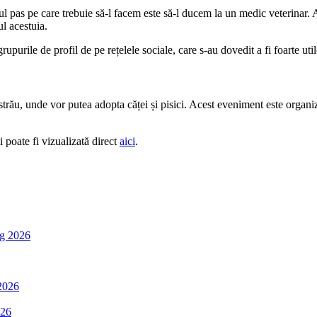
imul pas pe care trebuie să-l facem este să-l ducem la un medic veterinar. 
l acestuia.
grupurile de profil de pe rețelele sociale, care s-au dovedit a fi foarte u
strău, unde vor putea adopta căței și pisici. Acest eveniment este organiza
i poate fi vizualizată direct
aici
.
g 2026
2026
026