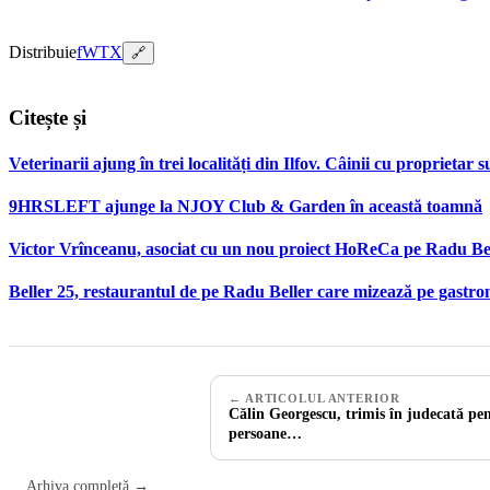
Distribuie
f
W
T
X
🔗
Citește și
Veterinarii ajung în trei localități din Ilfov. Câinii cu proprietar su
9HRSLEFT ajunge la NJOY Club & Garden în această toamnă
Victor Vrînceanu, asociat cu un nou proiect HoReCa pe Radu Be
Beller 25, restaurantul de pe Radu Beller care mizează pe gastr
← ARTICOLUL ANTERIOR
Călin Georgescu, trimis în judecată pe
persoane…
Arhiva completă →