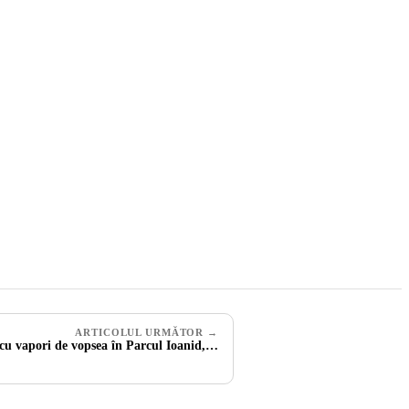
ARTICOLUL URMĂTOR →
e cu vapori de vopsea în Parcul Ioanid,…