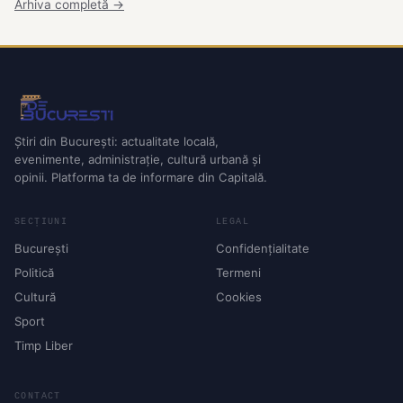
Arhiva completă →
Știri din București: actualitate locală,
evenimente, administrație, cultură urbană și
opinii. Platforma ta de informare din Capitală.
SECȚIUNI
LEGAL
București
Confidențialitate
Politică
Termeni
Cultură
Cookies
Sport
Timp Liber
CONTACT