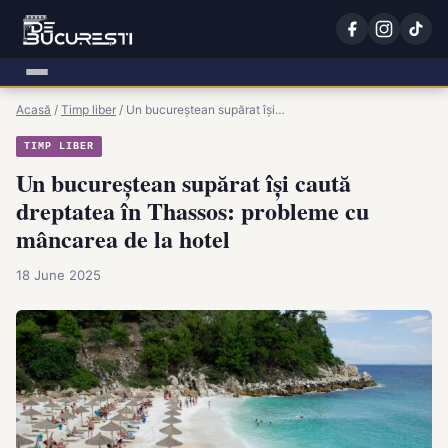
Acasă
/
Timp liber
/
Un bucureștean supărat își…
TIMP LIBER
Un bucureștean supărat își caută
dreptatea în Thassos: probleme cu
mâncarea de la hotel
18 June 2025