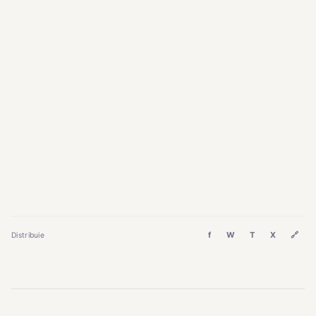
f
W
T
X
🔗
Distribuie