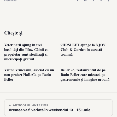
f
W
T
X
🔗
Distribuie
Citește și
Veterinarii ajung în trei
9HRSLEFT ajunge la NJOY
localități din Ilfov. Câinii cu
Club & Garden în această
proprietar sunt sterilizați și
toamnă
microcipați gratuit
Victor Vrînceanu, asociat cu un
Beller 25, restaurantul de pe
nou proiect HoReCa pe Radu
Radu Beller care mizează pe
Beller
gastronomie și imagine urbană
← ARTICOLUL ANTERIOR
Vremea va fi variată în weekendul 13 – 15 iunie…