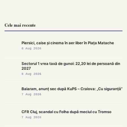
Cele mai recente
Piersici, caise și cinema în aer liber în Piața Matache
8 Aug 2026
Sectorul 1 vrea taxă de gunoi: 22,20 lei de persoană din
2027
8 Aug 2026
Baiaram, anunț sec după KuPS – Craiova: „Cu siguranță”
7 Aug 2026
CFR Cluj, scandal cu Folha după meciul cu Tromso
7 Aug 2026