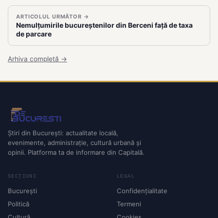
ARTICOLUL URMĂTOR →
Nemulțumirile bucureștenilor din Berceni față de taxa
de parcare
Arhiva completă →
Știri din București: actualitate locală,
evenimente, administrație, cultură urbană și
opinii. Platforma ta de informare din Capitală.
SECȚIUNI
LEGAL
București
Confidențialitate
Politică
Termeni
Cultură
Cookies