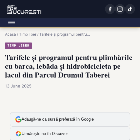
Acasă
/
Timp liber
/
Tarifele și programul pentru…
TIMP LIBER
Tarifele și programul pentru plimbările
cu barca, lebăda și hidrobicicleta pe
lacul din Parcul Drumul Taberei
13 June 2025
Adaugă-ne ca sursă preferată în Google
Urmărește-ne în Discover