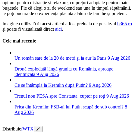
opțiuni pentru distracție și relaxare, cu prețuri adaptate pentru toate
bugetele. Fie că alegi o zi de weekend sau una în timpul săptămânii,
te poți bucura de o experiență plăcută alături de familie și prieteni.
Imaginea utilizată în acest articol a fost preluata de pe site-ul
b365.ro
și poate fi vizualizată direct
aici
.
Cele mai recente
Un român sare de la 20 de metri și ia aur la Paris
9 Aug 2026
Dronă explodată lângă granița cu România, aproape
identificată
9 Aug 2026
Ce se întâmplă la Kremlin după Putin?
9 Aug 2026
Trenul nou PESA spre Constanța, cuptor pe roți
9 Aug 2026
Frica din Kremlin: FSB-ul lui Putin scapă de sub control?
8
Aug 2026
Distribuie
f
W
T
X
🔗