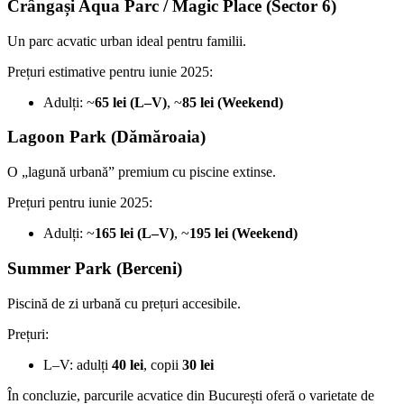
Crângași Aqua Parc / Magic Place (Sector 6)
Un parc acvatic urban ideal pentru familii.
Prețuri estimative pentru iunie 2025:
Adulți: ~
65 lei (L–V)
, ~
85 lei (Weekend)
Lagoon Park (Dămăroaia)
O „lagună urbană” premium cu piscine extinse.
Prețuri pentru iunie 2025:
Adulți: ~
165 lei (L–V)
, ~
195 lei (Weekend)
Summer Park (Berceni)
Piscină de zi urbană cu prețuri accesibile.
Prețuri:
L–V: adulți
40 lei
, copii
30 lei
În concluzie, parcurile acvatice din București oferă o varietate de