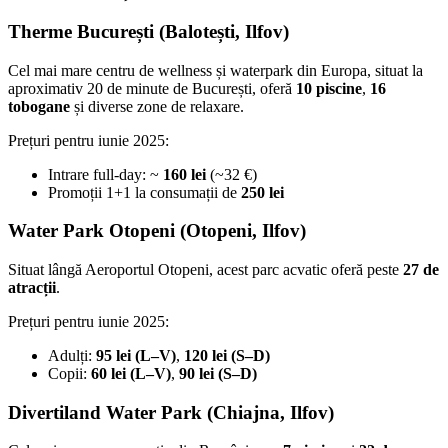
Therme București (Balotești, Ilfov)
Cel mai mare centru de wellness și waterpark din Europa, situat la
aproximativ 20 de minute de București, oferă
10 piscine
,
16
tobogane
și diverse zone de relaxare.
Prețuri pentru iunie 2025:
Intrare full-day: ~
160 lei
(~32 €)
Promoții 1+1 la consumații de
250 lei
Water Park Otopeni (Otopeni, Ilfov)
Situat lângă Aeroportul Otopeni, acest parc acvatic oferă peste
27 de
atracții
.
Prețuri pentru iunie 2025:
Adulți:
95 lei (L–V)
,
120 lei (S–D)
Copii:
60 lei (L–V)
,
90 lei (S–D)
Divertiland Water Park (Chiajna, Ilfov)