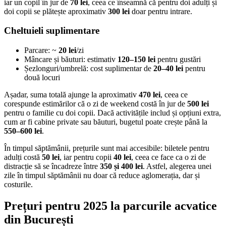
iar un copil în jur de
70 lei
, ceea ce înseamnă că pentru doi adulți și
doi copii se plătește aproximativ
300 lei
doar pentru intrare.
Cheltuieli suplimentare
Parcare: ~
20 lei
/zi
Mâncare și băuturi: estimativ
120–150 lei
pentru gustări
Șezlonguri/umbrelă: cost suplimentar de
20–40 lei
pentru
două locuri
Așadar, suma totală ajunge la aproximativ
470 lei
, ceea ce
corespunde estimărilor că o zi de weekend costă în jur de
500 lei
pentru o familie cu doi copii. Dacă activitățile includ și opțiuni extra,
cum ar fi cabine private sau băuturi, bugetul poate crește până la
550–600 lei
.
În timpul săptămânii, prețurile sunt mai accesibile: biletele pentru
adulți costă
50 lei
, iar pentru copii
40 lei
, ceea ce face ca o zi de
distracție să se încadreze între
350 și 400 lei
. Astfel, alegerea unei
zile în timpul săptămânii nu doar că reduce aglomerația, dar și
costurile.
Prețuri pentru 2025 la parcurile acvatice
din București