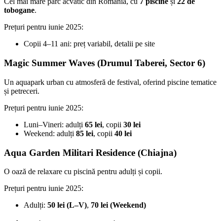
Cel mai mare parc acvatic din România, cu
7 piscine
și
22 de
tobogane
.
Prețuri pentru iunie 2025:
Copii 4–11 ani: preț variabil, detalii pe site
Magic Summer Waves (Drumul Taberei, Sector 6)
Un aquapark urban cu atmosferă de festival, oferind piscine tematice
și petreceri.
Prețuri pentru iunie 2025:
Luni–Vineri: adulți
65 lei
, copii
30 lei
Weekend: adulți
85 lei
, copii
40 lei
Aqua Garden Militari Residence (Chiajna)
O oază de relaxare cu piscină pentru adulți și copii.
Prețuri pentru iunie 2025:
Adulți:
50 lei (L–V)
,
70 lei (Weekend)