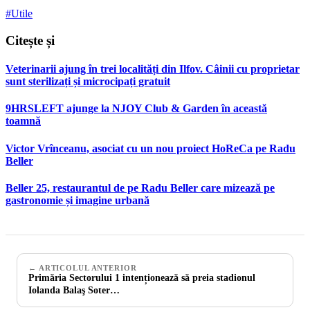
#Utile
Citește și
Veterinarii ajung în trei localități din Ilfov. Câinii cu proprietar
sunt sterilizați și microcipați gratuit
9HRSLEFT ajunge la NJOY Club & Garden în această
toamnă
Victor Vrînceanu, asociat cu un nou proiect HoReCa pe Radu
Beller
Beller 25, restaurantul de pe Radu Beller care mizează pe
gastronomie și imagine urbană
← ARTICOLUL ANTERIOR
Primăria Sectorului 1 intenționează să preia stadionul
Iolanda Balaş Soter…