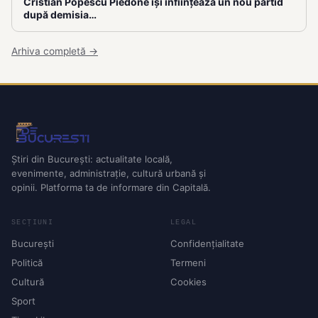
Cristian Popescu Piedone își înființează un nou partid
după demisia…
Arhiva completă →
Știri din București: actualitate locală,
evenimente, administrație, cultură urbană și
opinii. Platforma ta de informare din Capitală.
SECȚIUNI
LEGAL
București
Confidențialitate
Politică
Termeni
Cultură
Cookies
Sport