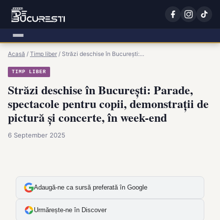
Acasă
/
Timp liber
/
Străzi deschise în București:…
TIMP LIBER
Străzi deschise în București: Parade,
spectacole pentru copii, demonstraţii de
pictură şi concerte, în week-end
6 September 2025
Adaugă-ne ca sursă preferată în Google
Urmărește-ne în Discover