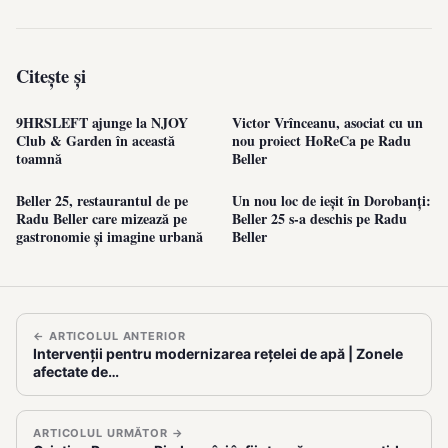
Citește și
9HRSLEFT ajunge la NJOY
Victor Vrînceanu, asociat cu un
Club & Garden în această
nou proiect HoReCa pe Radu
toamnă
Beller
Beller 25, restaurantul de pe
Un nou loc de ieșit în Dorobanți:
Radu Beller care mizează pe
Beller 25 s-a deschis pe Radu
gastronomie și imagine urbană
Beller
← ARTICOLUL ANTERIOR
Intervenții pentru modernizarea rețelei de apă | Zonele
afectate de…
ARTICOLUL URMĂTOR →