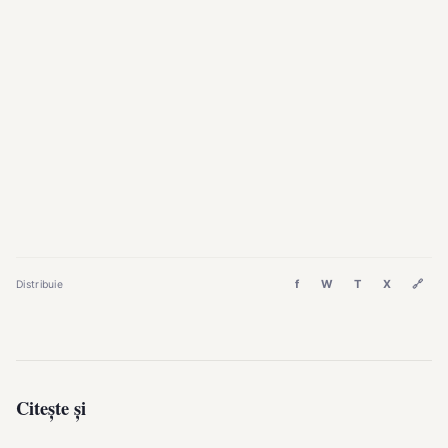
f
W
T
X
🔗
Distribuie
Citește și