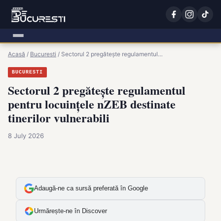
Acasă
/
Bucuresti
/
Sectorul 2 pregătește regulamentul…
BUCURESTI
Sectorul 2 pregătește regulamentul
pentru locuințele nZEB destinate
tinerilor vulnerabili
8 July 2026
Adaugă-ne ca sursă preferată în Google
Urmărește-ne în Discover