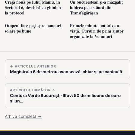
Creșă nouă pe Iuliu Maniu, în
Un bucureștean și-a mâzgălit
Sectorul 6, deschisă cu ghinion
iubirea pe o stâncă din
la protocol
Transfăgărășan
Otopeni face pași spre panouri
Primele minute pot salva o
solare pe bune
viață. Cursuri de prim ajutor
organizate la Voluntari
← ARTICOLUL ANTERIOR
Magistrala 6 de metrou avansează, chiar și pe caniculă
ARTICOLUL URMĂTOR →
Centura Verde București-Ilfov: 50 de milioane de euro
și un…
Arhiva completă →