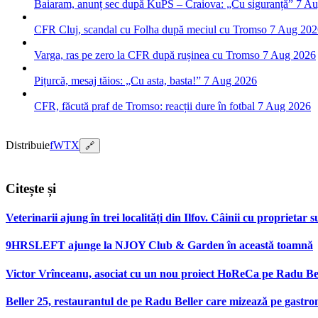
Baiaram, anunț sec după KuPS – Craiova: „Cu siguranță”
7 Au
CFR Cluj, scandal cu Folha după meciul cu Tromso
7 Aug 202
Varga, ras pe zero la CFR după rușinea cu Tromso
7 Aug 2026
Pițurcă, mesaj tăios: „Cu asta, basta!”
7 Aug 2026
CFR, făcută praf de Tromso: reacții dure în fotbal
7 Aug 2026
Distribuie
f
W
T
X
🔗
Citește și
Veterinarii ajung în trei localități din Ilfov. Câinii cu proprietar su
9HRSLEFT ajunge la NJOY Club & Garden în această toamnă
Victor Vrînceanu, asociat cu un nou proiect HoReCa pe Radu Be
Beller 25, restaurantul de pe Radu Beller care mizează pe gastr