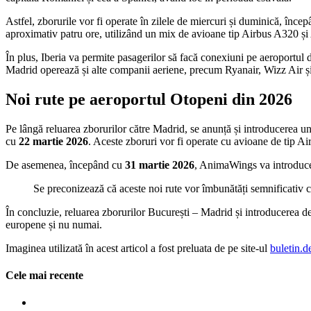
Astfel, zborurile vor fi operate în zilele de miercuri și duminică, înce
aproximativ patru ore, utilizând un mix de avioane tip Airbus A320 și A
În plus, Iberia va permite pasagerilor să facă conexiuni pe aeroportul
Madrid operează și alte companii aeriene, precum Ryanair, Wizz Ai
Noi rute pe aeroportul Otopeni din 2026
Pe lângă reluarea zborurilor către Madrid, se anunță și introducerea 
cu
22 martie 2026
. Aceste zboruri vor fi operate cu avioane de tip Ai
De asemenea, începând cu
31 martie 2026
, AnimaWings va introduce 
Se preconizează că aceste noi rute vor îmbunătăți semnificativ co
În concluzie, reluarea zborurilor București – Madrid și introducerea de 
europene și nu numai.
Imaginea utilizată în acest articol a fost preluata de pe site-ul
buletin.d
Cele mai recente