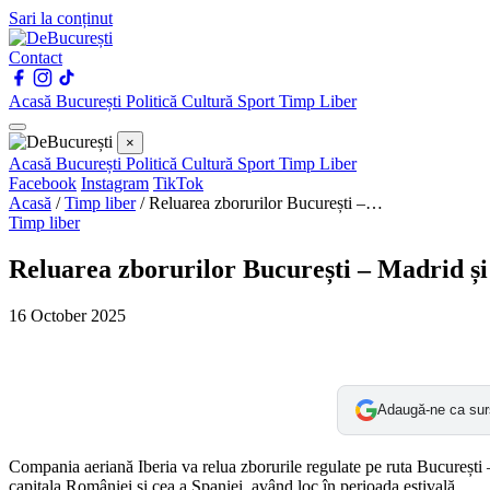
Sari la conținut
Contact
Acasă
București
Politică
Cultură
Sport
Timp Liber
×
Acasă
București
Politică
Cultură
Sport
Timp Liber
Facebook
Instagram
TikTok
Acasă
/
Timp liber
/
Reluarea zborurilor București –…
Timp liber
Reluarea zborurilor București – Madrid și 
16 October 2025
Adaugă-ne ca sur
Compania aeriană Iberia va relua zborurile regulate pe ruta București 
capitala României și cea a Spaniei, având loc în perioada estivală.