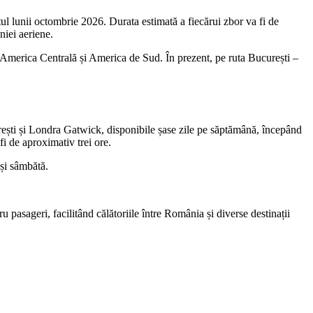
itul lunii octombrie 2026. Durata estimată a fiecărui zbor va fi de
niei aeriene.
, America Centrală și America de Sud. În prezent, pe ruta București –
rești și Londra Gatwick, disponibile șase zile pe săptămână, începând
i de aproximativ trei ore.
 și sâmbătă.
 pasageri, facilitând călătoriile între România și diverse destinații