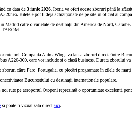
pând cu data de
3 iunie 2026
. Iberia va oferi aceste zboruri până la sfârș
320neo. Biletele pot fi deja achiziționate de pe site-ul oficial al compa
 din Madrid către o varietate de destinații din America de Nord, Caraibe
r și TAROM.
unor rute noi. Compania AnimaWings va lansa zboruri directe între Bucu
rbus A220-300, care vor include și o clasă business. Durata zborului va f
zboruri către Faro, Portugalia, cu plecări programate în zilele de marți
nectivitatea Bucureștiului cu destinații internaționale populare.
noi rute pe aeroportul Otopeni reprezintă o oportunitate excelentă pentru
e
și poate fi vizualizată direct
aici
.