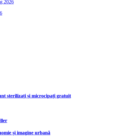
g 2026
6
nt sterilizați și microcipați gratuit
ller
onomie și imagine urbană