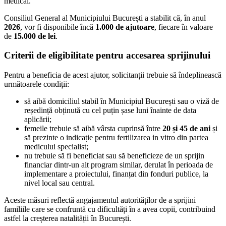
medical.
Consiliul General al Municipiului București a stabilit că, în anul
2026
, vor fi disponibile încă
1.000 de ajutoare
, fiecare în valoare
de
15.000 de lei
.
Criterii de eligibilitate pentru accesarea sprijinului
Pentru a beneficia de acest ajutor, solicitanții trebuie să îndeplinească
următoarele condiții:
să aibă domiciliul stabil în Municipiul București sau o viză de
reședință obținută cu cel puțin șase luni înainte de data
aplicării;
femeile trebuie să aibă vârsta cuprinsă între
20 și 45 de ani
și
să prezinte o indicație pentru fertilizarea in vitro din partea
medicului specialist;
nu trebuie să fi beneficiat sau să beneficieze de un sprijin
financiar dintr-un alt program similar, derulat în perioada de
implementare a proiectului, finanțat din fonduri publice, la
nivel local sau central.
Aceste măsuri reflectă angajamentul autorităților de a sprijini
familiile care se confruntă cu dificultăți în a avea copii, contribuind
astfel la creșterea natalității în București.