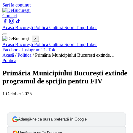
Sari la conținut
Contact
Acasă
București
Politică
Cultură
Sport
Timp Liber
×
Acasă
București
Politică
Cultură
Sport
Timp Liber
Facebook
Instagram
TikTok
Acasă
/
Politica
/
Primăria Municipiului București extinde…
Politica
Primăria Municipiului București extinde
programul de sprijin pentru FIV
1 October 2025
Adaugă-ne ca sursă preferată în Google
Urmărește-ne în Discover