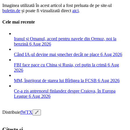
Imaginea utilizată în acest articol a fost preluata de pe site-ul
buletin.de
și poate fi vizualizată direct
aici
.
Cele mai recente
Iranul și Omanul, acord pentru navele din Ormuz, noi la
benzină
6 Aug 2026
Când IA-ul devine mai șmecher decât ne place
6 Aug 2026
FBI face pace cu China și Rusia, cel puțin la crimă
6 Aug
2026
MM, îngrijorat de starea lui Bîrligea la FCSB
6 Aug 2026
Ce-a zis antrenorul finlandez despre Craiova, în Europa
League
6 Aug 2026
Distribuie
f
W
T
X
🔗
Citește și