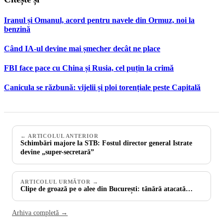
Iranul și Omanul, acord pentru navele din Ormuz, noi la
benzină
Când IA-ul devine mai șmecher decât ne place
FBI face pace cu China și Rusia, cel puțin la crimă
Canicula se răzbună: vijelii și ploi torențiale peste Capitală
← ARTICOLUL ANTERIOR
Schimbări majore la STB: Fostul director general Istrate
devine „super-secretară”
ARTICOLUL URMĂTOR →
Clipe de groază pe o alee din București: tânără atacată…
Arhiva completă →