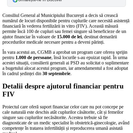
Consiliul General al Municipiului București a decis să crească
numărul de locuri disponibile pentru cuplurile care necesită asistență
financiară în vederea fertilizării in vitro (FIV). Această măsură
permite încă 100 de cupluri sau femei singure să beneficieze de un
ajutor financiar în valoare de
15.000 de lei
, destinat demarării
procedurilor medicale necesare pentru a deveni părinți.
În vara acestui an, CGMB a aprobat un program care oferea sprijin
pentru
1.000 de persoane
, însă locurile s-au epuizat rapid. În urma
acestei situații, consilierii generali ai PSD au solicitat o suplimentare
a bugetului alocat acestui program, iar amendamentul a fost adoptat
în cadrul ședinței din
30 septembrie
.
Detalii despre ajutorul financiar pentru
FIV
Proiectul care oferă suport financiar celor care nu pot concepe pe
cale naturală este deschis atât cuplurilor căsătorite, cât și femeilor
singure sau cuplurilor necăsătorite. Acestea trebuie să fie
diagnosticate de un medic specialist în obstetrică-ginecologie, având
competențe în tratarea infertilității și reproducerea umană asistată