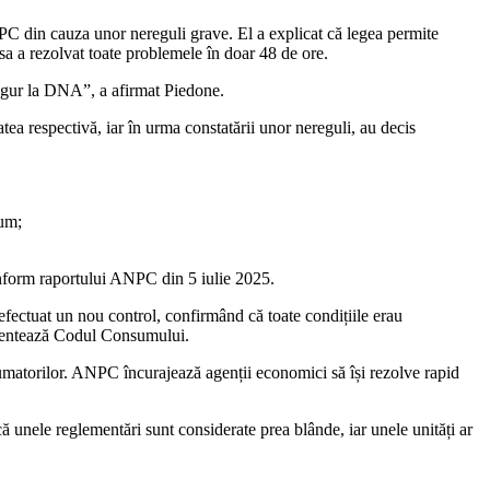
NPC din cauza unor nereguli grave. El a explicat că legea permite
asa a rezolvat toate problemele în doar 48 de ore.
ingur la DNA”, a afirmat Piedone.
tea respectivă, iar în urma constatării unor nereguli, au decis
sum;
conform raportului ANPC din 5 iulie 2025.
 efectuat un nou control, confirmând că toate condițiile erau
lementează Codul Consumului.
sumatorilor. ANPC încurajează agenții economici să își rezolve rapid
ă unele reglementări sunt considerate prea blânde, iar unele unități ar