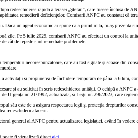
 după redeschiderea rapidă a terasei „Ștefan”, care fusese închisă de A
e rapiditatea remedierii deficiențelor. Comisarii ANPC au constatat că ter
egii. Dacă un agent economic ar spune că a primit mită, m-aș prezenta s
ouă zile. Pe 5 iulie 2025, comisarii ANPC au efectuat un control la unita
ie de cât de repede sunt remediate problemele.
la temperaturi necorespunzătoare, care au fost sigilate și scoase din con
e murdare.
 a activității și propunerea de închidere temporară de până la 6 luni, 
cesare și au solicitat în scris redeschiderea unității. O echipă a ANPC a
ei de Urgență nr. 21/1992, actualizată, și Legii nr. 296/2023, care reg
opul său este de a asigura respectarea legii și protecția drepturilor con
tea redeschiderii afacerii.
torul general al ANPC pentru actualizarea legislației, având în vedere c
i poate fi vizualizată direct
aici
.