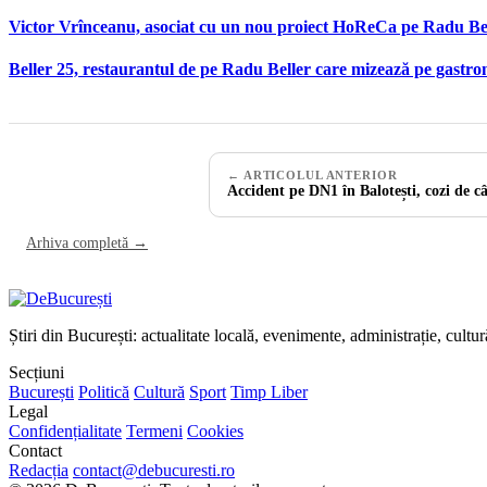
Victor Vrînceanu, asociat cu un nou proiect HoReCa pe Radu Be
Beller 25, restaurantul de pe Radu Beller care mizează pe gastr
← ARTICOLUL ANTERIOR
Accident pe DN1 în Balotești, cozi de c
Arhiva completă →
Știri din București: actualitate locală, evenimente, administrație, cultu
Secțiuni
București
Politică
Cultură
Sport
Timp Liber
Legal
Confidențialitate
Termeni
Cookies
Contact
Redacția
contact@debucuresti.ro