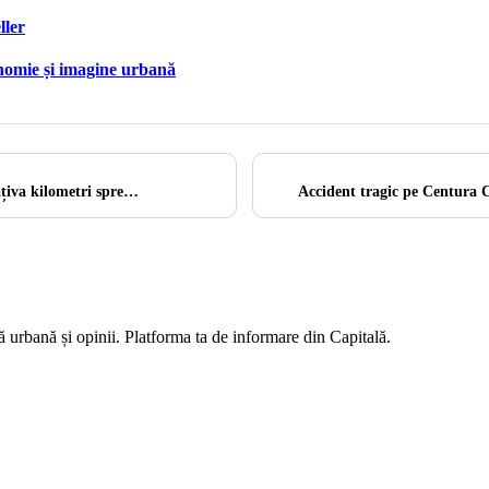
ller
onomie și imagine urbană
âțiva kilometri spre…
Accident tragic pe Centura C
ră urbană și opinii. Platforma ta de informare din Capitală.