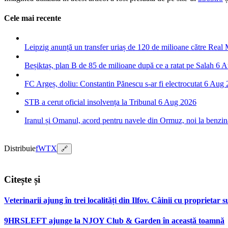
Cele mai recente
Leipzig anunță un transfer uriaș de 120 de milioane către Real
Beșiktaș, plan B de 85 de milioane după ce a ratat pe Salah
6 A
FC Argeș, doliu: Constantin Pănescu s-ar fi electrocutat
6 Aug 
STB a cerut oficial insolvența la Tribunal
6 Aug 2026
Iranul și Omanul, acord pentru navele din Ormuz, noi la benzin
Distribuie
f
W
T
X
🔗
Citește și
Veterinarii ajung în trei localități din Ilfov. Câinii cu proprietar su
9HRSLEFT ajunge la NJOY Club & Garden în această toamnă