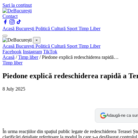
Sari la conținut
Contact
Acasă
București
Politică
Cultură
Sport
Timp Liber
×
Acasă
București
Politică
Cultură
Sport
Timp Liber
Facebook
Instagram
TikTok
Acasă
/
Timp liber
/
Piedone explică redeschiderea rapidă…
Timp liber
Piedone explică redeschiderea rapidă a Ter
8 July 2025
Adaugă-ne ca sur
În urma reacțiilor din spațiul public legate de redeschiderea Terasei 
clarificări detaliate referitoare la modul în care s-a desfășurat controlul