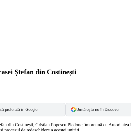
asei Ștefan din Costinești
să preferată în Google
Urmărește-ne în Discover
Ștefan din Costinești, Cristian Popescu Piedone, împreună cu Autoritate
 și procesul de redeschidere a acestei unități.