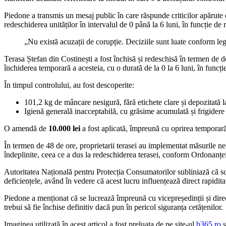
Piedone a transmis un mesaj public în care răspunde criticilor apărute
redeschiderea unităților în intervalul de 0 până la 6 luni, în funcție d
„Nu există acuzații de corupție. Deciziile sunt luate conform l
Terasa Ștefan din Costinești a fost închisă și redeschisă în termen de d
închiderea temporară a acesteia, cu o durată de la 0 la 6 luni, în funcț
În timpul controlului, au fost descoperite:
101,2 kg de mâncare nesigură, fără etichete clare și depozitată 
Igienă generală inacceptabilă, cu grăsime acumulată și frigider
O amendă de
10.000 lei
a fost aplicată, împreună cu oprirea temporară
În termen de 48 de ore, proprietarii terasei au implementat măsurile ne
îndeplinite, ceea ce a dus la redeschiderea terasei, conform Ordonanț
Autoritatea Națională pentru Protecția Consumatorilor subliniază că sc
deficiențele, având în vedere că acest lucru influențează direct rapidita
Piedone a menționat că se lucrează împreună cu vicepreședinții și direc
trebui să fie închise definitiv dacă pun în pericol siguranța cetățenilor.
Imaginea utilizată în acest articol a fost preluata de pe site-ul
b365.ro
ș