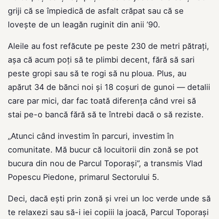
griji că se împiedică de asfalt crăpat sau că se
lovește de un leagăn ruginit din anii ’90.
Aleile au fost refăcute pe peste 230 de metri pătrați,
așa că acum poți să te plimbi decent, fără să sari
peste gropi sau să te rogi să nu ploua. Plus, au
apărut 34 de bănci noi și 18 coșuri de gunoi — detalii
care par mici, dar fac toată diferența când vrei să
stai pe-o bancă fără să te întrebi dacă o să reziste.
„Atunci când investim în parcuri, investim în
comunitate. Mă bucur că locuitorii din zonă se pot
bucura din nou de Parcul Toporași”, a transmis Vlad
Popescu Piedone, primarul Sectorului 5.
Deci, dacă ești prin zonă și vrei un loc verde unde să
te relaxezi sau să-i iei copiii la joacă, Parcul Toporași