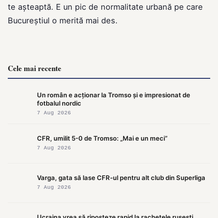
te așteaptă. E un pic de normalitate urbană pe care
Bucureștiul o merită mai des.
Cele mai recente
Un român e acționar la Tromso și e impresionat de
fotbalul nordic
7 Aug 2026
CFR, umilit 5-0 de Tromso: „Mai e un meci”
7 Aug 2026
Varga, gata să lase CFR-ul pentru alt club din Superliga
7 Aug 2026
Ucraina vrea să riposteze rapid la rachetele rusești