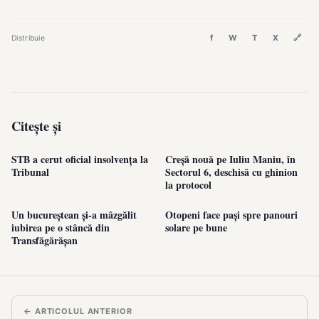
f
W
T
X
🔗
Distribuie
Citește și
STB a cerut oficial insolvența la
Creșă nouă pe Iuliu Maniu, în
Tribunal
Sectorul 6, deschisă cu ghinion
la protocol
Un bucureștean și-a mâzgălit
Otopeni face pași spre panouri
iubirea pe o stâncă din
solare pe bune
Transfăgărășan
← ARTICOLUL ANTERIOR