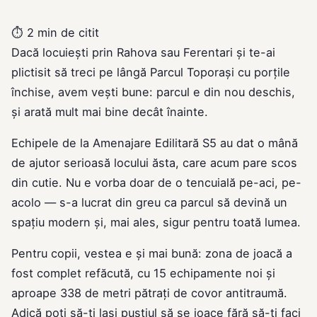
⏱
2 min de citit
Dacă locuiești prin Rahova sau Ferentari și te-ai
plictisit să treci pe lângă Parcul Toporași cu porțile
închise, avem vești bune: parcul e din nou deschis,
și arată mult mai bine decât înainte.
Echipele de la Amenajare Edilitară S5 au dat o mână
de ajutor serioasă locului ăsta, care acum pare scos
din cutie. Nu e vorba doar de o tencuială pe-aci, pe-
acolo — s-a lucrat din greu ca parcul să devină un
spațiu modern și, mai ales, sigur pentru toată lumea.
Pentru copii, vestea e și mai bună: zona de joacă a
fost complet refăcută, cu 15 echipamente noi și
aproape 338 de metri pătrați de covor antitraumă.
Adică poți să-ți lași puștiul să se joace fără să-ți faci