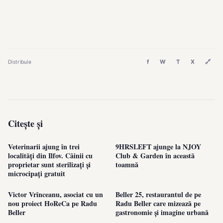
f
W
T
X
🔗
Distribuie
Citește și
Veterinarii ajung în trei
9HRSLEFT ajunge la NJOY
localități din Ilfov. Câinii cu
Club & Garden în această
proprietar sunt sterilizați și
toamnă
microcipați gratuit
Victor Vrînceanu, asociat cu un
Beller 25, restaurantul de pe
nou proiect HoReCa pe Radu
Radu Beller care mizează pe
Beller
gastronomie și imagine urbană