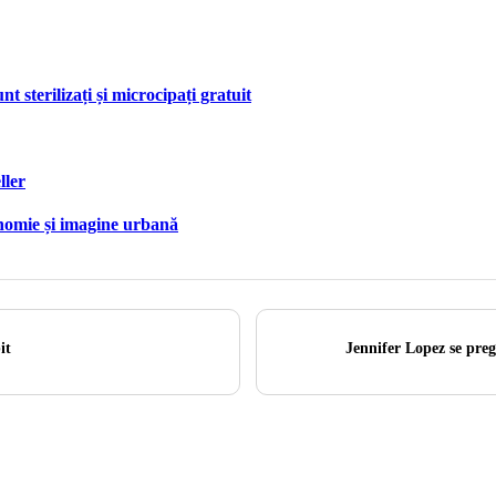
nt sterilizați și microcipați gratuit
ller
onomie și imagine urbană
it
Jennifer Lopez se preg