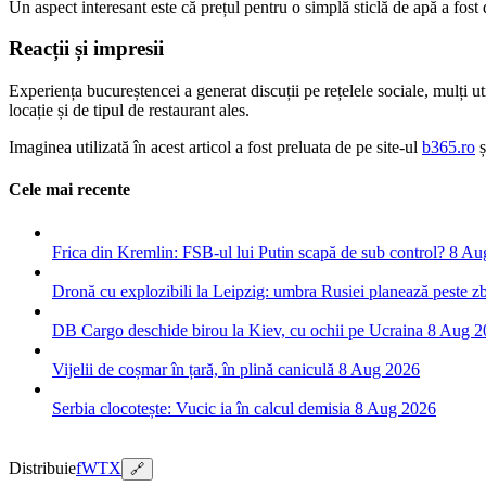
Un aspect interesant este că prețul pentru o simplă sticlă de apă a fost
Reacții și impresii
Experiența bucureștencei a generat discuții pe rețelele sociale, mulți uti
locație și de tipul de restaurant ales.
Imaginea utilizată în acest articol a fost preluata de pe site-ul
b365.ro
ș
Cele mai recente
Frica din Kremlin: FSB-ul lui Putin scapă de sub control?
8 Au
Dronă cu explozibili la Leipzig: umbra Rusiei planează peste z
DB Cargo deschide birou la Kiev, cu ochii pe Ucraina
8 Aug 2
Vijelii de coșmar în țară, în plină caniculă
8 Aug 2026
Serbia clocotește: Vucic ia în calcul demisia
8 Aug 2026
Distribuie
f
W
T
X
🔗