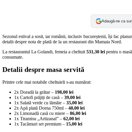
Adaugă-ne ca sur
Sezonul estival a sosit, iar românii, inclusiv bucureștenii, își fac plan
detalii despre nota de plată de la un restaurant din Mamaia Nord.
La restaurantul La Golandi, femeia a cheltuit
531,30 lei
pentru o masă, 
consumate.
Detalii despre masa servită
Printre cele mai notabile cheltuieli s-au numărat:
2x Doradă la grătar –
198,00 lei
1x Cartofi prăjiți de casă –
39,00 lei
1x Salată verde cu lămăie –
35,00 lei
2x Apă plată Dorna 750ml –
48,00 lei
2x Limonadă casă cu miere –
86,00 lei
1x Tiramisu „Artizanal” –
62,00 lei
1x Tacămuri set premium –
15,00 lei