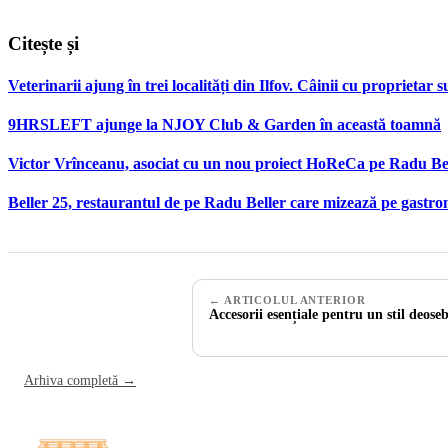
Citește și
Veterinarii ajung în trei localități din Ilfov. Câinii cu proprietar su
9HRSLEFT ajunge la NJOY Club & Garden în această toamnă
Victor Vrînceanu, asociat cu un nou proiect HoReCa pe Radu Be
Beller 25, restaurantul de pe Radu Beller care mizează pe gastr
← ARTICOLUL ANTERIOR
Accesorii esențiale pentru un stil deoseb
Arhiva completă →