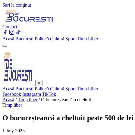
Sari la conținut
Contact
Acasă
București
Politică
Cultură
Sport
Timp Liber
×
Acasă
București
Politică
Cultură
Sport
Timp Liber
Facebook
Instagram
TikTok
Acasă
/
Timp liber
/
O bucureșteancă a cheltuit…
Timp liber
O bucureșteancă a cheltuit peste 500 de l
1 July 2025