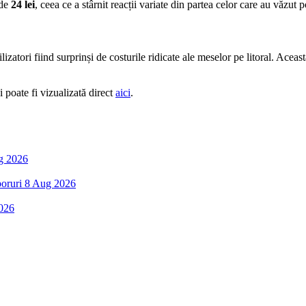
 de
24 lei
, ceea ce a stârnit reacții variate din partea celor care au văzut p
lizatori fiind surprinși de costurile ridicate ale meselor pe litoral. Aceas
i poate fi vizualizată direct
aici
.
g 2026
boruri
8 Aug 2026
026