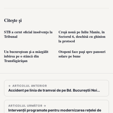
Citește și
STB a cerut oficial insolvența la
Creșă nouă pe Iuliu Maniu, în
Tribunal
Sectorul 6, deschisă cu ghinion
la protocol
Un bucureștean și-a mâzgălit
Otopeni face pași spre panouri
iubirea pe o stâncă din
solare pe bune
Transfăgărășan
← ARTICOLUL ANTERIOR
Accident pe linia de tramvai de pe Bd. Bucureștii Noi…
ARTICOLUL URMĂTOR →
Intervenții programate pentru modernizarea rețelei de