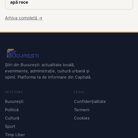
apă rece
Arhiva completă →
Știri din București: actualitate locală,
evenimente, administrație, cultură urbană și
opinii. Platforma ta de informare din Capitală.
SECȚIUNI
LEGAL
București
Confidențialitate
Politică
Termeni
Cultură
Cookies
Sport
Timp Liber