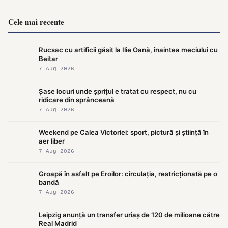
Cele mai recente
Rucsac cu artificii găsit la Ilie Oană, înaintea meciului cu
Beitar
7 Aug 2026
Șase locuri unde șprițul e tratat cu respect, nu cu
ridicare din sprânceană
7 Aug 2026
Weekend pe Calea Victoriei: sport, pictură și știință în
aer liber
7 Aug 2026
Groapă în asfalt pe Eroilor: circulația, restricționată pe o
bandă
7 Aug 2026
Leipzig anunță un transfer uriaș de 120 de milioane către
Real Madrid