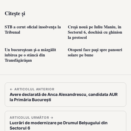
Citește și
STB a cerut oficial insolvența la
Creșă nouă pe Iuliu Maniu, în
Tribunal
Sectorul 6, deschisă cu ghinion
la protocol
Un bucureștean și-a mâzgălit
Otopeni face pași spre panouri
iubirea pe o stâncă din
solare pe bune
Transfăgărășan
← ARTICOLUL ANTERIOR
Avere declarată de Anca Alexandrescu, candidata AUR
la Primăria București
ARTICOLUL URMĂTOR →
Lucrări de modernizare pe Drumul Belșugului din
Sectorul 6