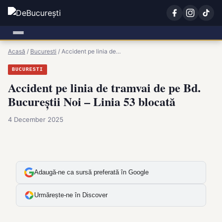
Acasă
/
Bucuresti
/
Accident pe linia de…
BUCURESTI
Accident pe linia de tramvai de pe Bd.
Bucureștii Noi – Linia 53 blocată
4 December 2025
Adaugă-ne ca sursă preferată în Google
Urmărește-ne în Discover