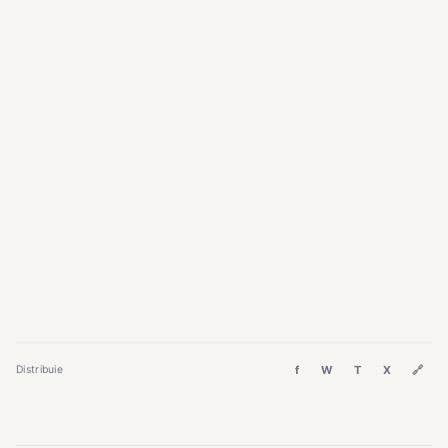
f
W
T
X
🔗
Distribuie