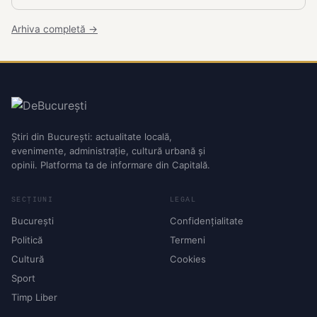
Arhiva completă →
Știri din București: actualitate locală,
evenimente, administrație, cultură urbană și
opinii. Platforma ta de informare din Capitală.
SECȚIUNI
LEGAL
București
Confidențialitate
Politică
Termeni
Cultură
Cookies
Sport
Timp Liber