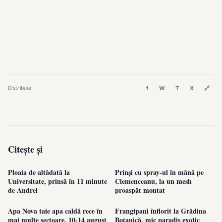
f
W
T
X
🔗
Distribuie
Citește și
Ploaia de altădată la
Prinși cu spray-ul în mână pe
Universitate, prinsă în 11 minute
Clemenceanu, la un mesh
de Andrei
proaspăt montat
Apa Nova taie apa caldă rece în
Frangipani înflorit la Grădina
mai multe sectoare, 10-14 august
Botanică, mic paradis exotic