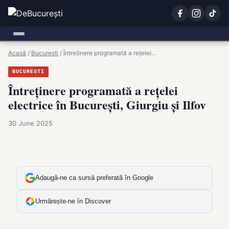
Acasă
/
Bucuresti
/
Întreținere programată a rețelei…
BUCURESTI
Întreținere programată a rețelei
electrice în București, Giurgiu și Ilfov
30 June 2025
Adaugă-ne ca sursă preferată în Google
Urmărește-ne în Discover