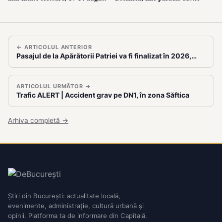
← ARTICOLUL ANTERIOR
Pasajul de la Apărătorii Patriei va fi finalizat în 2026,…
ARTICOLUL URMĂTOR →
Trafic ALERT | Accident grav pe DN1, în zona Săftica
Arhiva completă →
Știri din București: actualitate locală,
evenimente, administrație, cultură urbană și
opinii. Platforma ta de informare din Capitală.