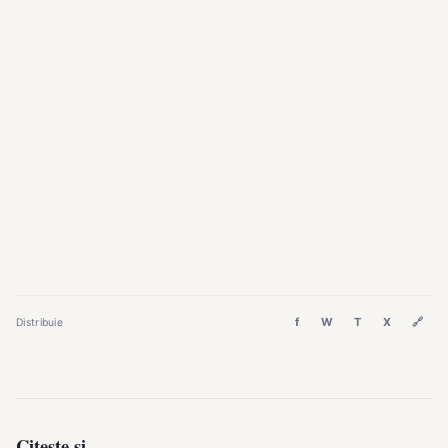
f
W
T
X
🔗
Distribuie
Citește și