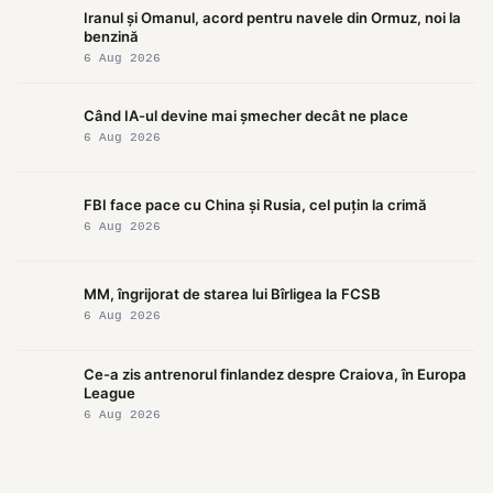
Iranul și Omanul, acord pentru navele din Ormuz, noi la
benzină
6 Aug 2026
Când IA-ul devine mai șmecher decât ne place
6 Aug 2026
FBI face pace cu China și Rusia, cel puțin la crimă
6 Aug 2026
MM, îngrijorat de starea lui Bîrligea la FCSB
6 Aug 2026
Ce-a zis antrenorul finlandez despre Craiova, în Europa
League
6 Aug 2026