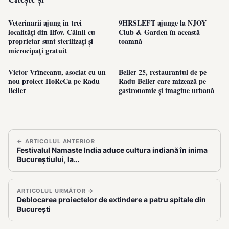
Veterinarii ajung în trei
9HRSLEFT ajunge la NJOY
localități din Ilfov. Câinii cu
Club & Garden în această
proprietar sunt sterilizați și
toamnă
microcipați gratuit
Victor Vrînceanu, asociat cu un
Beller 25, restaurantul de pe
nou proiect HoReCa pe Radu
Radu Beller care mizează pe
Beller
gastronomie și imagine urbană
← ARTICOLUL ANTERIOR
Festivalul Namaste India aduce cultura indiană în inima
Bucureștiului, la…
ARTICOLUL URMĂTOR →
Deblocarea proiectelor de extindere a patru spitale din
București