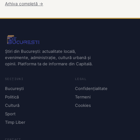
Arhiva completă →
Știri din București: actualitate locală,
evenimente, administrație, cultură urbană și
opinii. Platforma ta de informare din Capitală.
SECȚIUNI
LEGAL
București
Confidențialitate
Politică
Termeni
Cultură
Cookies
Sport
Timp Liber
CONTACT