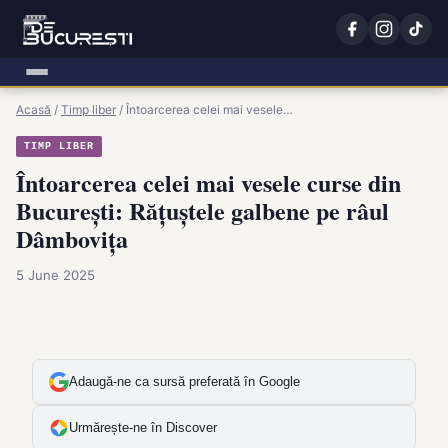
Acasă
/
Timp liber
/
Întoarcerea celei mai vesele…
TIMP LIBER
Întoarcerea celei mai vesele curse din
București: Rățuștele galbene pe râul
Dâmbovița
5 June 2025
Adaugă-ne ca sursă preferată în Google
Urmărește-ne în Discover