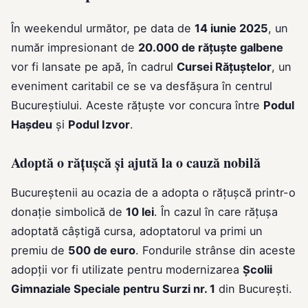
În weekendul următor, pe data de
14 iunie 2025
, un
număr impresionant de
20.000 de rățuște galbene
vor fi lansate pe apă, în cadrul
Cursei Rățuștelor
, un
eveniment caritabil ce se va desfășura în centrul
Bucureștiului. Aceste rățuște vor concura între
Podul
Hașdeu
și
Podul Izvor
.
Adoptă o rățușcă și ajută la o cauză nobilă
Bucureștenii au ocazia de a adopta o rățușcă printr-o
donație simbolică de
10 lei
. În cazul în care rățușa
adoptată câștigă cursa, adoptatorul va primi un
premiu de
500 de euro
. Fondurile strânse din aceste
adopții vor fi utilizate pentru modernizarea
Școlii
Gimnaziale Speciale pentru Surzi nr. 1
din București.