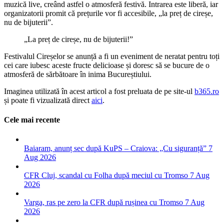
muzică live, creând astfel o atmosferă festivă. Intrarea este liberă, iar
organizatorii promit că prețurile vor fi accesibile, „la preț de cireșe,
nu de bijuterii”.
„La preț de cireșe, nu de bijuterii!”
Festivalul Cireșelor se anunță a fi un eveniment de neratat pentru toți
cei care iubesc aceste fructe delicioase și doresc să se bucure de o
atmosferă de sărbătoare în inima Bucureștiului.
Imaginea utilizată în acest articol a fost preluata de pe site-ul
b365.ro
și poate fi vizualizată direct
aici
.
Cele mai recente
Baiaram, anunț sec după KuPS – Craiova: „Cu siguranță”
7
Aug 2026
CFR Cluj, scandal cu Folha după meciul cu Tromso
7 Aug
2026
Varga, ras pe zero la CFR după rușinea cu Tromso
7 Aug
2026