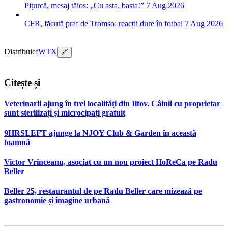
Pițurcă, mesaj tăios: „Cu asta, basta!”
7 Aug 2026
CFR, făcută praf de Tromso: reacții dure în fotbal
7 Aug 2026
Distribuie
f
W
T
X
🔗
Citește și
Veterinarii ajung în trei localități din Ilfov. Câinii cu proprietar
sunt sterilizați și microcipați gratuit
9HRSLEFT ajunge la NJOY Club & Garden în această
toamnă
Victor Vrînceanu, asociat cu un nou proiect HoReCa pe Radu
Beller
Beller 25, restaurantul de pe Radu Beller care mizează pe
gastronomie și imagine urbană