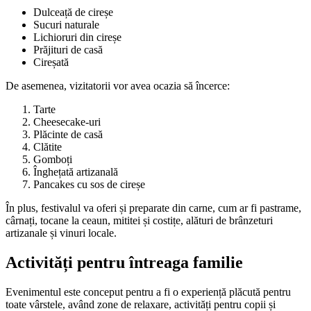
Dulceață de cireșe
Sucuri naturale
Lichioruri din cireșe
Prăjituri de casă
Cireșată
De asemenea, vizitatorii vor avea ocazia să încerce:
Tarte
Cheesecake-uri
Plăcinte de casă
Clătite
Gomboți
Înghețată artizanală
Pancakes cu sos de cireșe
În plus, festivalul va oferi și preparate din carne, cum ar fi pastrame,
cârnați, tocane la ceaun, mititei și costițe, alături de brânzeturi
artizanale și vinuri locale.
Activități pentru întreaga familie
Evenimentul este conceput pentru a fi o experiență plăcută pentru
toate vârstele, având zone de relaxare, activități pentru copii și