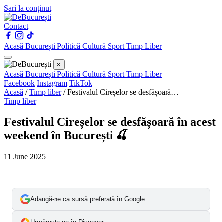
Sari la conținut
Contact
Acasă
București
Politică
Cultură
Sport
Timp Liber
×
Acasă
București
Politică
Cultură
Sport
Timp Liber
Facebook
Instagram
TikTok
Acasă
/
Timp liber
/
Festivalul Cireșelor se desfășoară…
Timp liber
Festivalul Cireșelor se desfășoară în acest
weekend în București 🍒
11 June 2025
Adaugă-ne ca sursă preferată în Google
Urmărește-ne în Discover