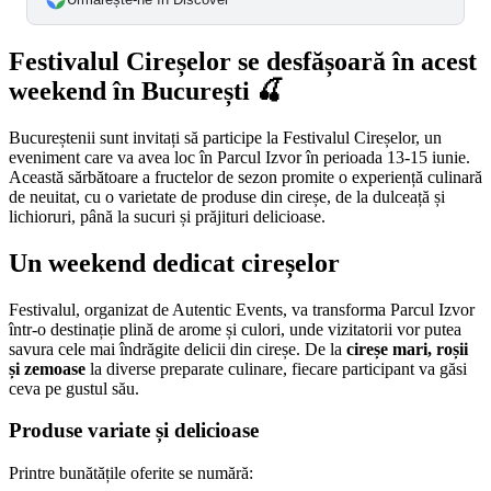
Festivalul Cireșelor se desfășoară în acest
weekend în București 🍒
Bucureștenii sunt invitați să participe la Festivalul Cireșelor, un
eveniment care va avea loc în Parcul Izvor în perioada 13-15 iunie.
Această sărbătoare a fructelor de sezon promite o experiență culinară
de neuitat, cu o varietate de produse din cireșe, de la dulceață și
lichioruri, până la sucuri și prăjituri delicioase.
Un weekend dedicat cireșelor
Festivalul, organizat de Autentic Events, va transforma Parcul Izvor
într-o destinație plină de arome și culori, unde vizitatorii vor putea
savura cele mai îndrăgite delicii din cireșe. De la
cireșe mari, roșii
și zemoase
la diverse preparate culinare, fiecare participant va găsi
ceva pe gustul său.
Produse variate și delicioase
Printre bunătățile oferite se numără: