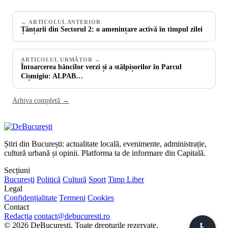
← ARTICOLUL ANTERIOR
Țânțarii din Sectorul 2: o amenințare activă în timpul zilei
ARTICOLUL URMĂTOR →
Întoarcerea băncilor verzi și a stâlpișorilor în Parcul
Cișmigiu: ALPAB…
Arhiva completă →
Știri din București: actualitate locală, evenimente, administrație,
cultură urbană și opinii. Platforma ta de informare din Capitală.
Secțiuni
București
Politică
Cultură
Sport
Timp Liber
Legal
Confidențialitate
Termeni
Cookies
Contact
Redacția
contact@debucuresti.ro
© 2026 DeBucurești. Toate drepturile rezervate.