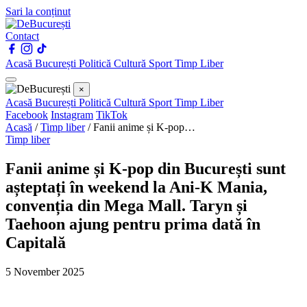
Sari la conținut
Contact
Acasă
București
Politică
Cultură
Sport
Timp Liber
×
Acasă
București
Politică
Cultură
Sport
Timp Liber
Facebook
Instagram
TikTok
Acasă
/
Timp liber
/
Fanii anime și K-pop…
Timp liber
Fanii anime și K-pop din București sunt
așteptați în weekend la Ani-K Mania,
convenția din Mega Mall. Taryn și
Taehoon ajung pentru prima dată în
Capitală
5 November 2025