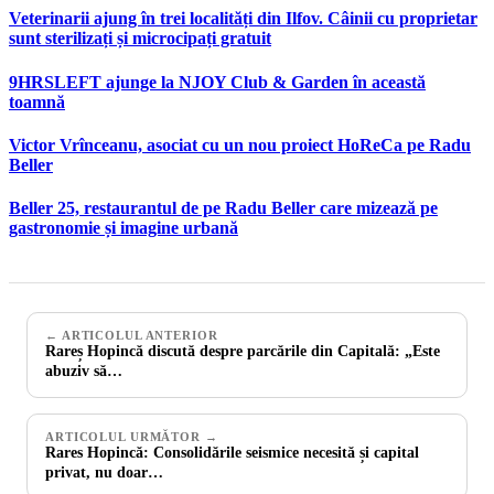
Veterinarii ajung în trei localități din Ilfov. Câinii cu proprietar
sunt sterilizați și microcipați gratuit
9HRSLEFT ajunge la NJOY Club & Garden în această
toamnă
Victor Vrînceanu, asociat cu un nou proiect HoReCa pe Radu
Beller
Beller 25, restaurantul de pe Radu Beller care mizează pe
gastronomie și imagine urbană
← ARTICOLUL ANTERIOR
Rareș Hopincă discută despre parcările din Capitală: „Este
abuziv să…
ARTICOLUL URMĂTOR →
Rares Hopincă: Consolidările seismice necesită și capital
privat, nu doar…