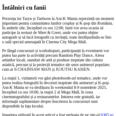
Întâlniri cu fanii
Prezența lui Taryn și Taehoon la Ani-K Mania reprezintă un moment
important pentru comunitatea fanilor cosplay și K-pop din România.
În ambele zile, începând cu ora 12:00, fanii vor avea ocazia să
participe la sesiuni de Meet & Greet, unde vor putea obține
autografe și să facă fotografii cu invitații, toate desfășurându-se într-
o sală special amenajată în Cinema City Mega Mall.
Pe lângă concursuri și workshopuri, participanții la eveniment vor
putea lua parte la activități precum Random Play Dance, Aleea
artiștilor locali, standuri de artă și produse inspirate din cultura
asiatică, precum și la proiecții tematice ale unor animeuri populare,
cum ar fi CHAINSAW MAN și JUJUTSU KAISEN.
La etajul 1, vizitatorii vor găsi photobooth-uri tematice, unde vor
putea realiza fotografii în decoruri inspirate din animeuri și K-pop.
Ani-K Mania se va desfășura în weekendul 8-9 noiembrie 2025,
începând cu ora 10:00, la etajul 2 al Mega Mall, în zona
cinematografului și a restaurantelor. Intrarea este gratuită, iar
informații suplimentare despre înscrierea la concursuri sunt
disponibile la fața locului.
Imaginea utilizată în acest articol a fost preluata de pe site-ul
b365.ro