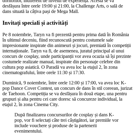
doritorilor, indiferent de nivelul de experiență. Acesta se va
desfășura între orele 19:00 și 21:00, la Challenge Arts, o sală de
dans situată la câțiva pași de Mega Mall.
Invitați speciali și activități
Pe 8 noiembrie, Taryn va fi prezentă pentru prima dată în România
în ultimul deceniu, fiind recunoscută pentru costumele sale
impresionante inspirate din animeuri și jocuri, premiată în competiții
internaționale. Taryn va fi, de asemenea, juratul principal al unui
concurs de cosplay, unde participanții vor avea ocazia să își prezinte
costumele realizate manual, inspirate din personaje celebre din
cultura pop asiatică. O Paradă va avea loc la etajul 2, în zona
cinematografului, între orele 11:30 și 17:30.
Duminică, 9 noiembrie, între orele 12:00 și 17:00, va avea loc K-
pop Dance Cover Contest, un concurs de dans în stil coreean, jurizat
de Taehoon. Competiția se va desfășura în două etape, una pentru
grupuri și alta pentru cei care doresc să concureze individual, la
etajul 2, în zona Cinema City.
După finalizarea concursurilor de cosplay și dans K-
pop, vor fi selectați câte trei câștigători, iar premiile vor
include vouchere și produse de la partenerii
evenimentului.