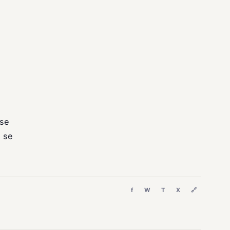
 se
ă se
f
W
T
X
🔗