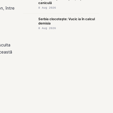
caniculă
n, între
8 Aug 2026
Serbia clocotește: Vucic ia în calcul
demisia
8 Aug 2026
sculta
Această