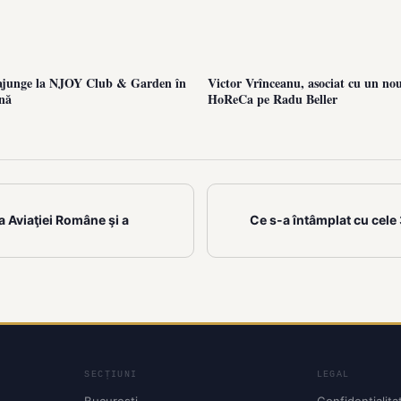
unge la NJOY Club & Garden în
Victor Vrînceanu, asociat cu un nou
nă
HoReCa pe Radu Beller
 Aviaţiei Române şi a
Ce s-a întâmplat cu cele
SECȚIUNI
LEGAL
București
Confidențialita