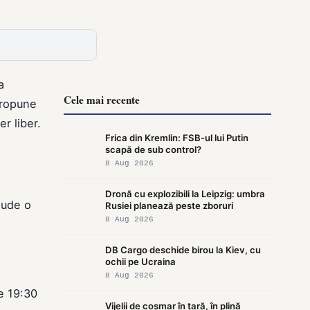
a
Cele mai recente
 propune
er liber.
Frica din Kremlin: FSB-ul lui Putin
scapă de sub control?
8 Aug 2026
Dronă cu explozibili la Leipzig: umbra
lude o
Rusiei planează peste zboruri
8 Aug 2026
DB Cargo deschide birou la Kiev, cu
ochii pe Ucraina
8 Aug 2026
e 19:30
Vijelii de coșmar în țară, în plină