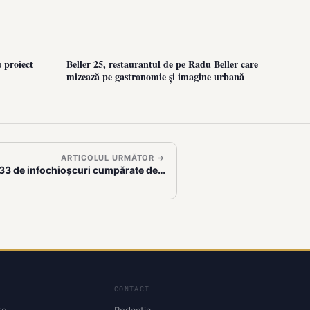
 proiect
Beller 25, restaurantul de pe Radu Beller care
mizează pe gastronomie și imagine urbană
ARTICOLUL URMĂTOR →
 33 de infochioșcuri cumpărate de…
CONTACT
te
Redacția