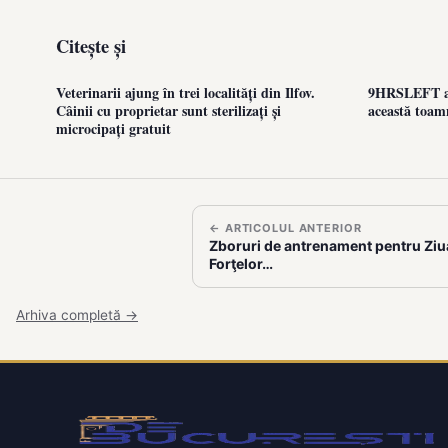
Citește și
Veterinarii ajung în trei localități din Ilfov.
9HRSLEFT aj
Câinii cu proprietar sunt sterilizați și
această toam
microcipați gratuit
← ARTICOLUL ANTERIOR
Zboruri de antrenament pentru Ziua
Forţelor…
Arhiva completă →