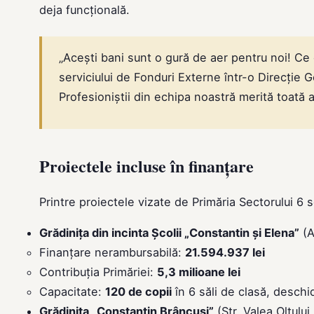
deja funcțională.
„Acești bani sunt o gură de aer pentru noi! C
serviciului de Fonduri Externe într-o Direcție G
Profesioniștii din echipa noastră merită toată 
Proiectele incluse în finanțare
Printre proiectele vizate de Primăria Sectorului 6 
Grădinița din incinta Școlii „Constantin și Elena”
(A
Finanțare nerambursabilă:
21.594.937 lei
Contribuția Primăriei:
5,3 milioane lei
Capacitate:
120 de copii
în 6 săli de clasă, deschi
Grădinița „Constantin Brâncuși”
(Str. Valea Oltului 