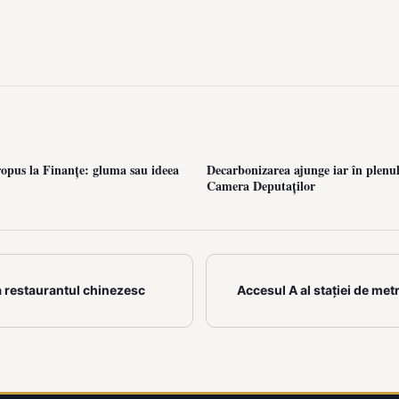
ropus la Finanțe: gluma sau ideea
Decarbonizarea ajunge iar în plenul
Camera Deputaților
a restaurantul chinezesc
Accesul A al stației de me