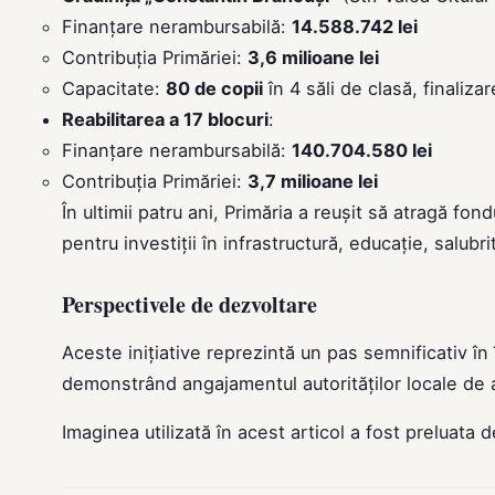
Finanțare nerambursabilă:
14.588.742 lei
Contribuția Primăriei:
3,6 milioane lei
Capacitate:
80 de copii
în 4 săli de clasă, finaliza
Reabilitarea a 17 blocuri
:
Finanțare nerambursabilă:
140.704.580 lei
Contribuția Primăriei:
3,7 milioane lei
În ultimii patru ani, Primăria a reușit să atragă fo
pentru investiții în infrastructură, educație, salubr
Perspectivele de dezvoltare
Aceste inițiative reprezintă un pas semnificativ în 
demonstrând angajamentul autorităților locale de a i
Imaginea utilizată în acest articol a fost preluata 