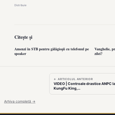
Distribuie
Citește și
Amenzi în STB pentru gălăgioșii cu telefonul pe
Vanghelie, p
speaker
zilei?
← ARTICOLUL ANTERIOR
VIDEO | Controale drastice ANPC l
KungFu King,…
Arhiva completă →