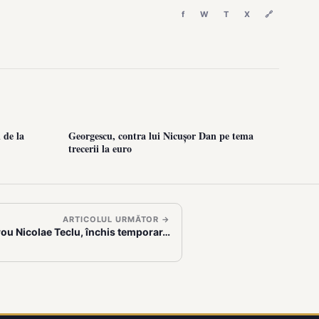
f
W
T
X
🔗
 de la
Georgescu, contra lui Nicușor Dan pe tema
trecerii la euro
ARTICOLUL URMĂTOR →
trou Nicolae Teclu, închis temporar…