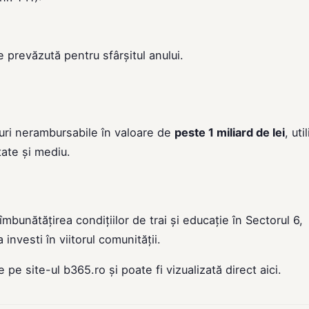
re prevăzută pentru sfârșitul anului.
nduri nerambursabile în valoare de
peste 1 miliard de lei
, uti
itate și mediu.
îmbunătățirea condițiilor de trai și educație în Sectorul 6,
nvesti în viitorul comunității.
de pe site-ul
b365.ro
și poate fi vizualizată direct
aici
.