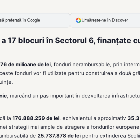
să preferată în Google
Urmărește-ne în Discover
 a 17 blocuri în Sectorul 6, finanțate c
76 de milioane de lei
, fonduri nerambursabile, prin interm
este fonduri vor fi utilizate pentru construirea a două gră
uințe.
nie
, marcând un pas important în dezvoltarea infrastructur
ică la
176.888.259 de lei
, echivalentul a aproximativ
35,3
unei strategii mai ample de atragere a fondurilor europene
erambursabilă de
25.737.878 de lei
pentru extinderea Școlii