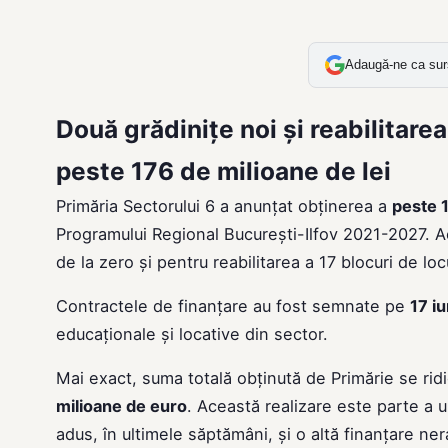
Adaugă-ne ca sur
Două grădinițe noi și reabilitarea
peste 176 de milioane de lei
Primăria Sectorului 6 a anunțat obținerea a
peste 1
Programului Regional București-Ilfov 2021-2027. Ac
de la zero și pentru reabilitarea a 17 blocuri de loc
Contractele de finanțare au fost semnate pe
17 iu
educaționale și locative din sector.
Mai exact, suma totală obținută de Primărie se rid
milioane de euro
. Această realizare este parte a 
adus, în ultimele săptămâni, și o altă finanțare n