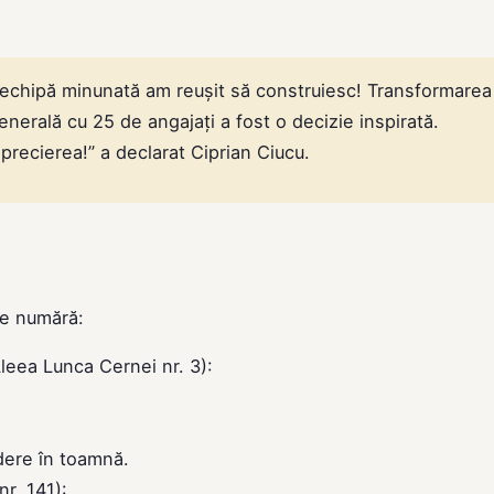
e echipă minunată am reușit să construiesc! Transformarea
enerală cu 25 de angajați a fost o decizie inspirată.
aprecierea!” a declarat Ciprian Ciucu.
se numără:
leea Lunca Cernei nr. 3):
dere în toamnă.
nr. 141):