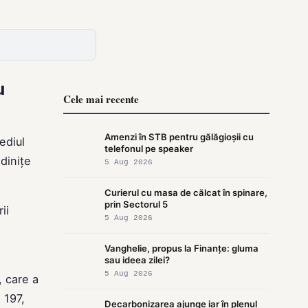
u
Cele mai recente
Amenzi în STB pentru gălăgioșii cu
ediul
telefonul pe speaker
dinițe
5 Aug 2026
Curierul cu masa de călcat în spinare,
prin Sectorul 5
ii
5 Aug 2026
Vanghelie, propus la Finanțe: gluma
sau ideea zilei?
5 Aug 2026
, care a
 197,
Decarbonizarea ajunge iar în plenul