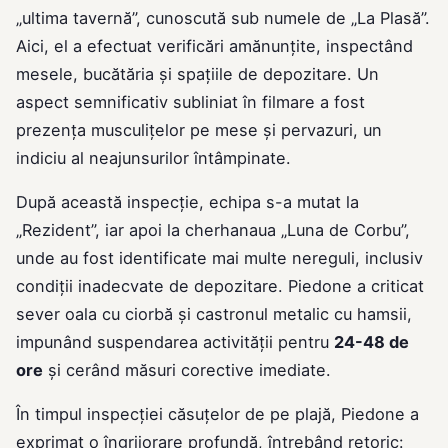
„ultima tavernă”, cunoscută sub numele de „La Plasă”.
Aici, el a efectuat verificări amănunțite, inspectând
mesele, bucătăria și spațiile de depozitare. Un
aspect semnificativ subliniat în filmare a fost
prezența musculițelor pe mese și pervazuri, un
indiciu al neajunsurilor întâmpinate.
După această inspecție, echipa s-a mutat la
„Rezident”, iar apoi la cherhanaua „Luna de Corbu”,
unde au fost identificate mai multe nereguli, inclusiv
condiții inadecvate de depozitare. Piedone a criticat
sever oala cu ciorbă și castronul metalic cu hamsii,
impunând suspendarea activității pentru
24-48 de
ore
și cerând măsuri corective imediate.
În timpul inspecției căsuțelor de pe plajă, Piedone a
exprimat o îngrijorare profundă, întrebând retoric: