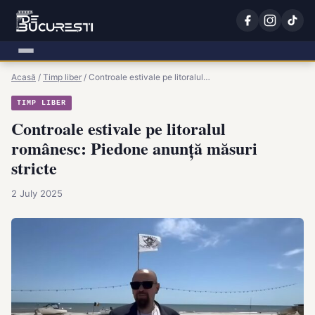
Acasă
/
Timp liber
/
Controale estivale pe litoralul…
TIMP LIBER
Controale estivale pe litoralul
românesc: Piedone anunță măsuri
stricte
2 July 2025