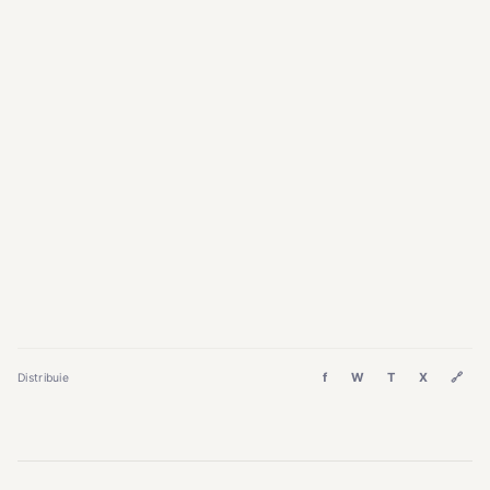
f
W
T
X
🔗
Distribuie