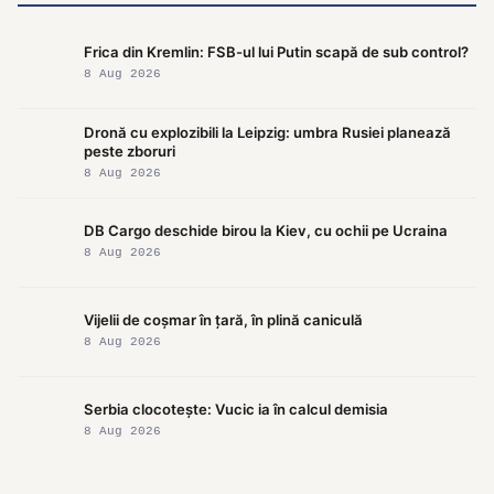
Frica din Kremlin: FSB-ul lui Putin scapă de sub control?
8 Aug 2026
Dronă cu explozibili la Leipzig: umbra Rusiei planează
peste zboruri
8 Aug 2026
DB Cargo deschide birou la Kiev, cu ochii pe Ucraina
8 Aug 2026
Vijelii de coșmar în țară, în plină caniculă
8 Aug 2026
Serbia clocotește: Vucic ia în calcul demisia
8 Aug 2026