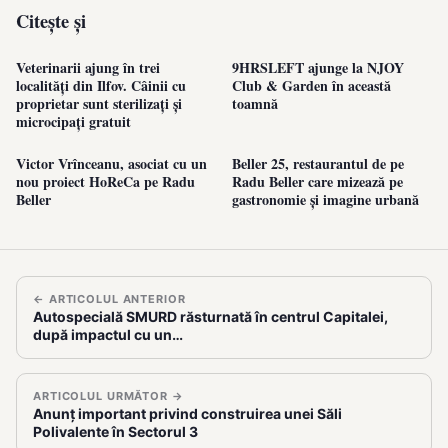
Citește și
Veterinarii ajung în trei
9HRSLEFT ajunge la NJOY
localități din Ilfov. Câinii cu
Club & Garden în această
proprietar sunt sterilizați și
toamnă
microcipați gratuit
Victor Vrînceanu, asociat cu un
Beller 25, restaurantul de pe
nou proiect HoReCa pe Radu
Radu Beller care mizează pe
Beller
gastronomie și imagine urbană
← ARTICOLUL ANTERIOR
Autospecială SMURD răsturnată în centrul Capitalei,
după impactul cu un…
ARTICOLUL URMĂTOR →
Anunț important privind construirea unei Săli
Polivalente în Sectorul 3