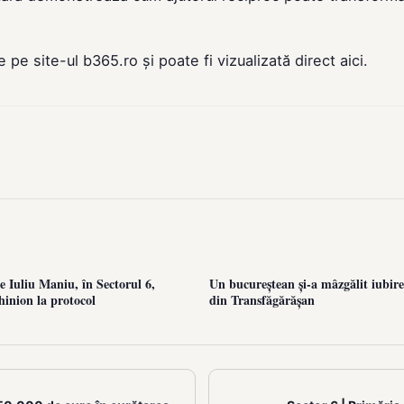
de pe site-ul
b365.ro
și poate fi vizualizată direct
aici
.
 Iuliu Maniu, în Sectorul 6,
Un bucureștean și-a mâzgălit iubire
hinion la protocol
din Transfăgărășan