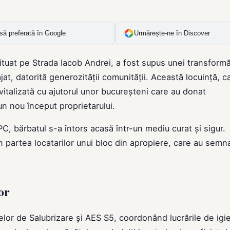
să preferată în Google
Urmărește-ne în Discover
ituat pe Strada Iacob Andrei, a fost supus unei transformă
t, datorită generozității comunității. Această locuință, c
evitalizată cu ajutorul unor bucureșteni care au donat
un nou început proprietarului.
 bărbatul s-a întors acasă într-un mediu curat și sigur.
in partea locatarilor unui bloc din apropiere, care au semn
or
ipelor de Salubrizare și AES S5, coordonând lucrările de igi