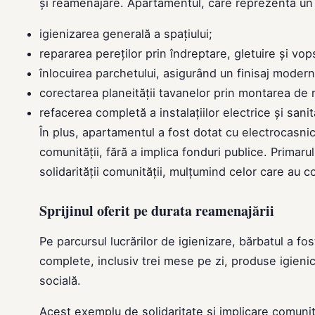
și reamenajare. Apartamentul, care reprezenta un pe
igienizarea generală a spațiului;
repararea pereților prin îndreptare, gletuire și vop
înlocuirea parchetului, asigurând un finisaj modern
corectarea planeității tavanelor prin montarea de 
refacerea completă a instalațiilor electrice și sanit
În plus, apartamentul a fost dotat cu electrocasnic
comunității, fără a implica fonduri publice. Primar
solidarității comunității, mulțumind celor care au con
Sprijinul oferit pe durata reamenajării
Pe parcursul lucrărilor de igienizare, bărbatul a f
complete, inclusiv trei mese pe zi, produse igienic
socială.
Acest exemplu de solidaritate și implicare comuni