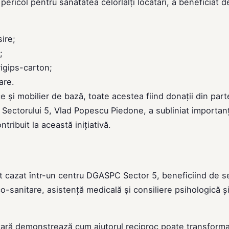
ricol pentru sănătatea celorlalți locatari, a beneficiat d
sire;
;
rigips-carton;
are.
e și mobilier de bază, toate acestea fiind donații din part
ul Sectorului 5, Vlad Popescu Piedone, a subliniat importan
tribuit la această inițiativă.
ost cazat într-un centru DGASPC Sector 5, beneficiind de se
o-sanitare, asistență medicală și consiliere psihologică ș
tară demonstrează cum ajutorul reciproc poate transforma 