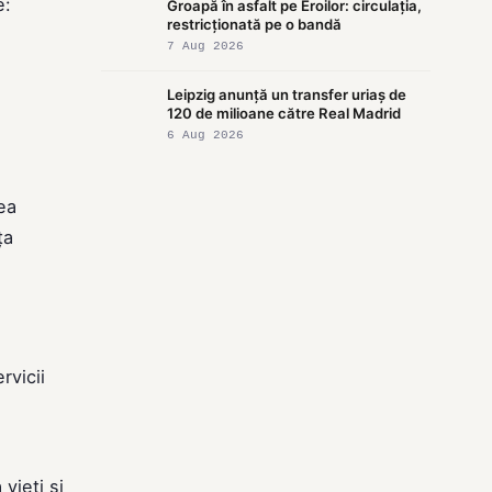
e:
Groapă în asfalt pe Eroilor: circulația,
restricționată pe o bandă
7 Aug 2026
Leipzig anunță un transfer uriaș de
120 de milioane către Real Madrid
6 Aug 2026
ea
ța
rvicii
i
vieți și