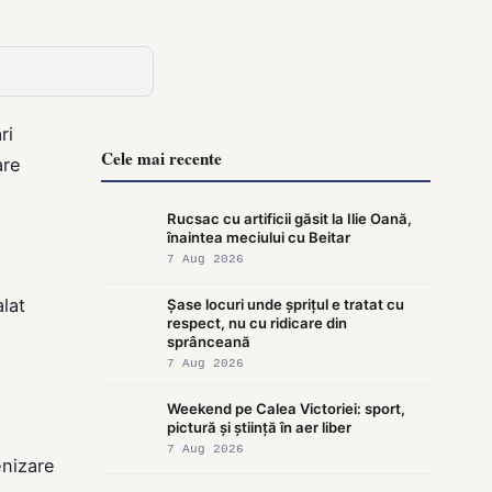
ri
Cele mai recente
are
Rucsac cu artificii găsit la Ilie Oană,
înaintea meciului cu Beitar
7 Aug 2026
alat
Șase locuri unde șprițul e tratat cu
respect, nu cu ridicare din
sprânceană
7 Aug 2026
Weekend pe Calea Victoriei: sport,
pictură și știință în aer liber
7 Aug 2026
enizare