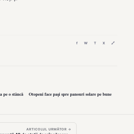
f
W
T
X
🔗
a pe o stâncă
Otopeni face pași spre panouri solare pe bune
ARTICOLUL URMĂTOR →