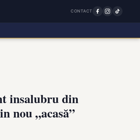
CONTACT
t insalubru din
din nou „acasă”