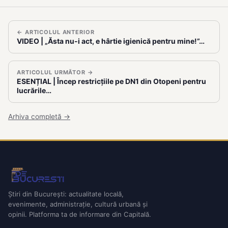
← ARTICOLUL ANTERIOR
VIDEO | „Ăsta nu-i act, e hârtie igienică pentru mine!”…
ARTICOLUL URMĂTOR →
ESENȚIAL | Încep restricțiile pe DN1 din Otopeni pentru
lucrările…
Arhiva completă →
Știri din București: actualitate locală,
evenimente, administrație, cultură urbană și
opinii. Platforma ta de informare din Capitală.