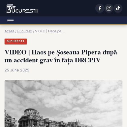
Acasă
/
Bucuresti
/
VIDEO | Haos pe…
BUCURESTI
VIDEO | Haos pe Șoseaua Pipera după
un accident grav în fața DRCPIV
25 June 2025