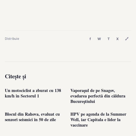
f
W
T
X
🔗
Distribuie
Citește și
Un motociclist a zburat cu 138
Vaporașul de pe Snagov,
km/h în Sectorul 1
evadarea perfectă din căldura
Bucureștiului
Blocul din Rahova, evaluat cu
HPV pe agenda de la Summer
senzori seismici în 50 de zile
Well, iar Capitala e lider la
vaccinare