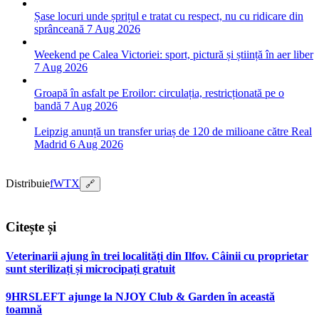
Șase locuri unde șprițul e tratat cu respect, nu cu ridicare din
sprânceană
7 Aug 2026
Weekend pe Calea Victoriei: sport, pictură și știință în aer liber
7 Aug 2026
Groapă în asfalt pe Eroilor: circulația, restricționată pe o
bandă
7 Aug 2026
Leipzig anunță un transfer uriaș de 120 de milioane către Real
Madrid
6 Aug 2026
Distribuie
f
W
T
X
🔗
Citește și
Veterinarii ajung în trei localități din Ilfov. Câinii cu proprietar
sunt sterilizați și microcipați gratuit
9HRSLEFT ajunge la NJOY Club & Garden în această
toamnă