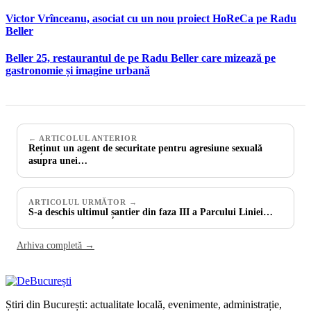
Victor Vrînceanu, asociat cu un nou proiect HoReCa pe Radu
Beller
Beller 25, restaurantul de pe Radu Beller care mizează pe
gastronomie și imagine urbană
← ARTICOLUL ANTERIOR
Reținut un agent de securitate pentru agresiune sexuală
asupra unei…
ARTICOLUL URMĂTOR →
S-a deschis ultimul șantier din faza III a Parcului Liniei…
Arhiva completă →
Știri din București: actualitate locală, evenimente, administrație,