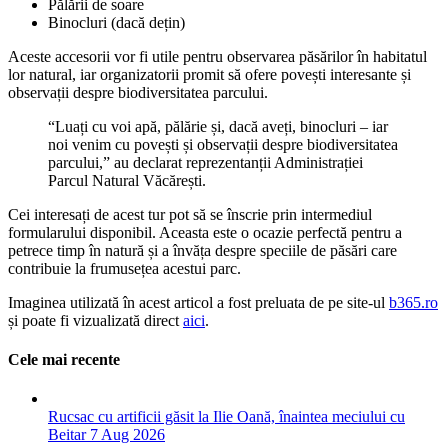
Pălării de soare
Binocluri (dacă dețin)
Aceste accesorii vor fi utile pentru observarea păsărilor în habitatul
lor natural, iar organizatorii promit să ofere povești interesante și
observații despre biodiversitatea parcului.
“Luați cu voi apă, pălărie și, dacă aveți, binocluri – iar
noi venim cu povești și observații despre biodiversitatea
parcului,” au declarat reprezentanții Administrației
Parcul Natural Văcărești.
Cei interesați de acest tur pot să se înscrie prin intermediul
formularului disponibil. Aceasta este o ocazie perfectă pentru a
petrece timp în natură și a învăța despre speciile de păsări care
contribuie la frumusețea acestui parc.
Imaginea utilizată în acest articol a fost preluata de pe site-ul
b365.ro
și poate fi vizualizată direct
aici
.
Cele mai recente
Rucsac cu artificii găsit la Ilie Oană, înaintea meciului cu
Beitar
7 Aug 2026