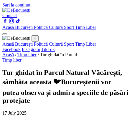
Sari la conținut
Contact
Acasă
București
Politică
Cultură
Sport
Timp Liber
×
Acasă
București
Politică
Cultură
Sport
Timp Liber
Facebook
Instagram
TikTok
Acasă
/
Timp liber
/
Tur ghidat în Parcul…
Timp liber
Tur ghidat în Parcul Natural Văcărești,
sâmbăta aceasta 🐦Bucureștenii vor
putea observa și admira speciile de păsări
protejate
17 July 2025