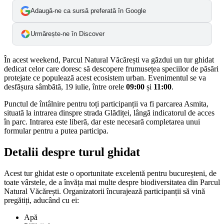
Adaugă-ne ca sursă preferată în Google
Urmărește-ne în Discover
În acest weekend, Parcul Natural Văcărești va găzdui un tur ghidat
dedicat celor care doresc să descopere frumusețea speciilor de păsări
protejate ce populează acest ecosistem urban. Evenimentul se va
desfășura sâmbătă, 19 iulie, între orele
09:00
și
11:00
.
Punctul de întâlnire pentru toți participanții va fi parcarea Asmita,
situată la intrarea dinspre strada Glădiței, lângă indicatorul de acces
în parc. Intrarea este liberă, dar este necesară completarea unui
formular pentru a putea participa.
Detalii despre turul ghidat
Acest tur ghidat este o oportunitate excelentă pentru bucureșteni, de
toate vârstele, de a învăța mai multe despre biodiversitatea din Parcul
Natural Văcărești. Organizatorii încurajează participanții să vină
pregătiți, aducând cu ei:
Apă