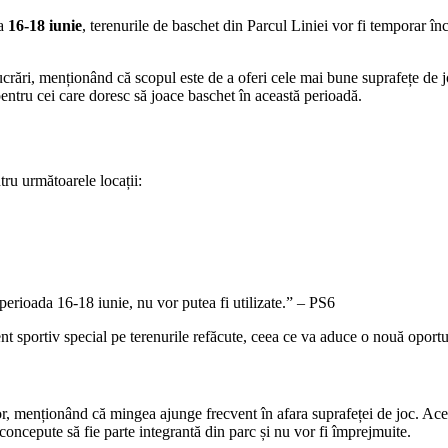
da
16-18 iunie
, terenurile de baschet din Parcul Liniei vor fi temporar î
ucrări, menționând că scopul este de a oferi cele mai bune suprafețe de j
 pentru cei care doresc să joace baschet în această perioadă.
ru următoarele locații:
erioada 16-18 iunie, nu vor putea fi utilizate.” – PS6
nt sportiv special pe terenurile refăcute, ceea ce va aduce o nouă oport
lor, menționând că mingea ajunge frecvent în afara suprafeței de joc. Ace
 concepute să fie parte integrantă din parc și nu vor fi împrejmuite.