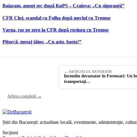
Baiaram, anunț sec după KuPS – Craiova: „Cu siguranță”
CFR Cluj, scandal cu Folha după meciul cu Tromso
Varga, ras pe zero la CFR după rușinea cu Tromso
Pițurcă, mesaj tăios: „Cu asta, basta!”
← ARTICOLUL ANTERIOR
Incendiu devastator în Ferentari: Un b
transportaţi…
Arhiva completă →
Știri din București: actualitate locală, evenimente, administrație, cultu
Secțiuni