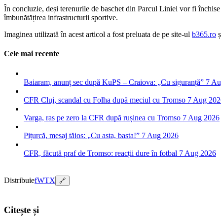
În concluzie, deși terenurile de baschet din Parcul Liniei vor fi închise
îmbunătățirea infrastructurii sportive.
Imaginea utilizată în acest articol a fost preluata de pe site-ul
b365.ro
ș
Cele mai recente
Baiaram, anunț sec după KuPS – Craiova: „Cu siguranță”
7 Au
CFR Cluj, scandal cu Folha după meciul cu Tromso
7 Aug 202
Varga, ras pe zero la CFR după rușinea cu Tromso
7 Aug 2026
Pițurcă, mesaj tăios: „Cu asta, basta!”
7 Aug 2026
CFR, făcută praf de Tromso: reacții dure în fotbal
7 Aug 2026
Distribuie
f
W
T
X
🔗
Citește și