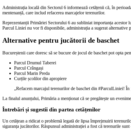
Administrația locală din Sectorul 6 informează cetățenii că, în perioa
mentenanță, care includ refacerea marcajelor terenurilor.
Reprezentanții Primăriei Sectorului 6 au subliniat importanța acestor l
Parcul Liniei nu vor fi disponibile, administrația a sugerat alternative
Alternative pentru jucătorii de baschet
Bucureștenii care doresc să se bucure de jocul de baschet pot opta pent
Parcul Drumul Taberei
Parcul Crângași
Parcul Marin Preda
Curțile școlilor din apropiere
„Refacem marcajul terenurilor de baschet din #ParculLiniei! În p
La finalul anunțului, Primăria a menționat că se pregătește un evenime
Întrebări și sugestii din partea cetățenilor
Un cetățean a ridicat o problemă legată de lipsa împrejmuirii terenuri
siguranța jucătorilor. Răspunsul administrației a fost că terenurile sunt