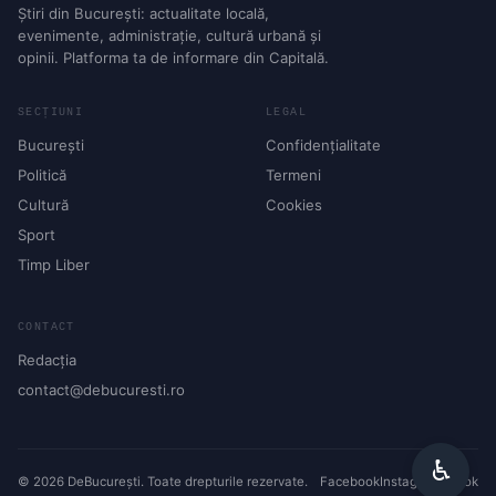
Știri din București: actualitate locală,
evenimente, administrație, cultură urbană și
opinii. Platforma ta de informare din Capitală.
SECȚIUNI
LEGAL
București
Confidențialitate
Politică
Termeni
Cultură
Cookies
Sport
Timp Liber
CONTACT
Redacția
contact@debucuresti.ro
♿︎
© 2026 DeBucurești. Toate drepturile rezervate.
Facebook
Instagram
TikTok