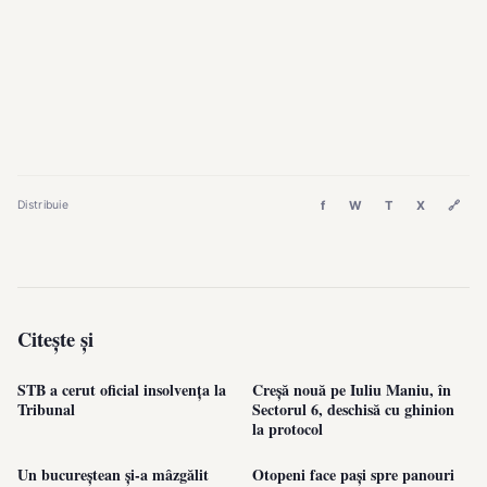
f
W
T
X
🔗
Distribuie
Citește și
STB a cerut oficial insolvența la
Creșă nouă pe Iuliu Maniu, în
Tribunal
Sectorul 6, deschisă cu ghinion
la protocol
Un bucureștean și-a mâzgălit
Otopeni face pași spre panouri