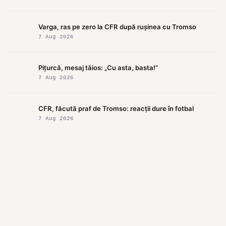
Varga, ras pe zero la CFR după rușinea cu Tromso
7 Aug 2026
Pițurcă, mesaj tăios: „Cu asta, basta!”
7 Aug 2026
CFR, făcută praf de Tromso: reacții dure în fotbal
7 Aug 2026