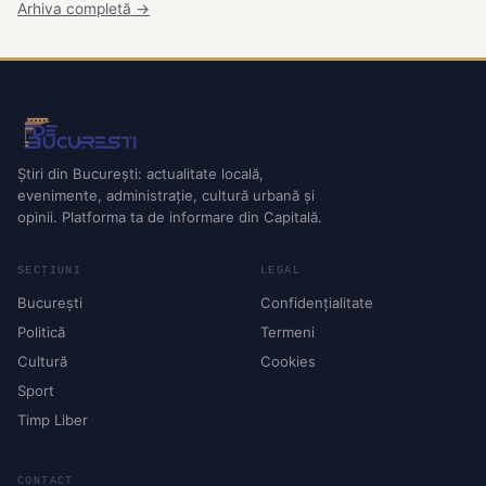
Arhiva completă →
Știri din București: actualitate locală,
evenimente, administrație, cultură urbană și
opinii. Platforma ta de informare din Capitală.
SECȚIUNI
LEGAL
București
Confidențialitate
Politică
Termeni
Cultură
Cookies
Sport
Timp Liber
CONTACT