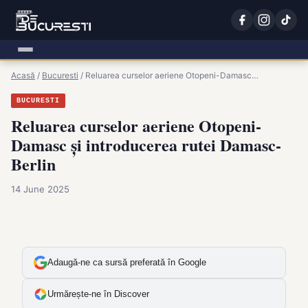
Acasă
/
Bucuresti
/
Reluarea curselor aeriene Otopeni-Damasc…
BUCURESTI
Reluarea curselor aeriene Otopeni-
Damasc și introducerea rutei Damasc-
Berlin
14 June 2025
Adaugă-ne ca sursă preferată în Google
Urmărește-ne în Discover