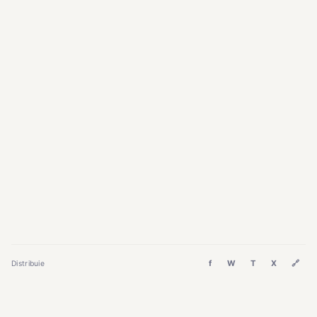
f
W
T
X
🔗
Distribuie