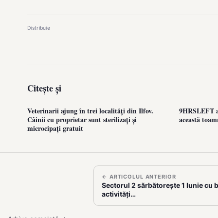
Distribuie
Citește și
Veterinarii ajung în trei localități din Ilfov.
9HRSLEFT aj
Câinii cu proprietar sunt sterilizați și
această toam
microcipați gratuit
← ARTICOLUL ANTERIOR
Sectorul 2 sărbătorește 1 Iunie cu b
activități…