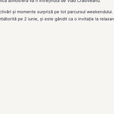
nică atmosfera va fi întreținută de Vlad Craioveanu.
activări și momente surpriză pe tot parcursul weekendului.
rbătorită pe 2 iunie, și este gândit ca o invitație la relaxar