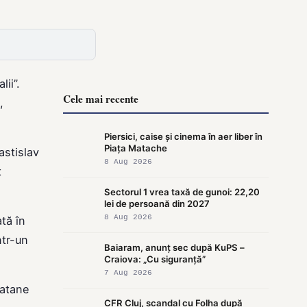
ii”.
Cele mai recente
,
Piersici, caise și cinema în aer liber în
Piața Matache
astislav
8 Aug 2026
t
Sectorul 1 vrea taxă de gunoi: 22,20
lei de persoană din 2027
8 Aug 2026
tă în
ntr-un
Baiaram, anunț sec după KuPS –
Craiova: „Cu siguranță”
7 Aug 2026
latane
CFR Cluj, scandal cu Folha după