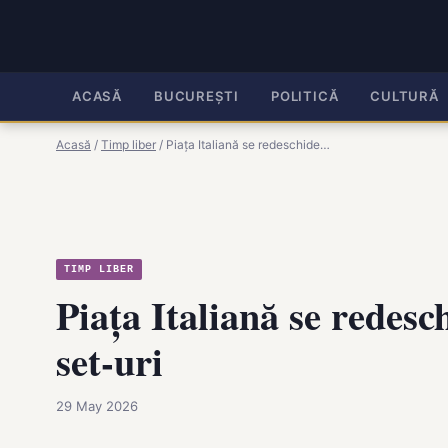
ACASĂ
BUCUREȘTI
POLITICĂ
CULTURĂ
Acasă
/
Timp liber
/
Piața Italiană se redeschide…
TIMP LIBER
Piața Italiană se redesc
set-uri
29 May 2026