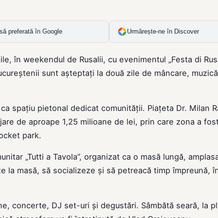
să preferată în Google
Urmărește-ne în Discover
țile, în weekendul de Rusalii, cu evenimentul „Festa di Rusal
ucureștenii sunt așteptați la două zile de mâncare, muzică
a spațiu pietonal dedicat comunității. Piațeta Dr. Milan R
are de aproape 1,25 milioane de lei, prin care zona a fos
ocket park.
nitar „Tutti a Tavola”, organizat ca o masă lungă, amplasa
șeze la masă, să socializeze și să petreacă timp împreună, î
ene, concerte, DJ set-uri și degustări. Sâmbătă seară, la p