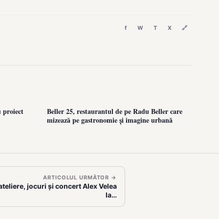
f
W
T
X
🔗
 proiect
Beller 25, restaurantul de pe Radu Beller care
mizează pe gastronomie și imagine urbană
ARTICOLUL URMĂTOR →
teliere, jocuri și concert Alex Velea
la…