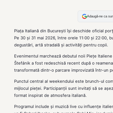
Adaugă-ne ca sur
Piața Italiană din București își deschide oficial por
Pe 30 și 31 mai 2026, între orele 11:00 și 22:00, b
degustări, artă stradală și activități pentru copii.
Evenimentul marchează debutul noii Piețe Italiene c
Štefánik a fost redeschisă recent după o reamenaj
transformată dintr-o parcare improvizată într-un p
Punctul central al weekendului este brunch-ul comu
mijlocul pieței. Participanții sunt invitați să se a
format inspirat de atmosfera italiană.
Programul include și muzică live cu influențe itali