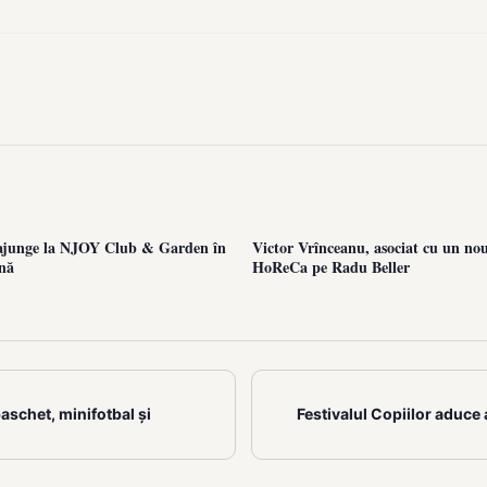
unge la NJOY Club & Garden în
Victor Vrînceanu, asociat cu un nou
nă
HoReCa pe Radu Beller
aschet, minifotbal și
Festivalul Copiilor aduce a