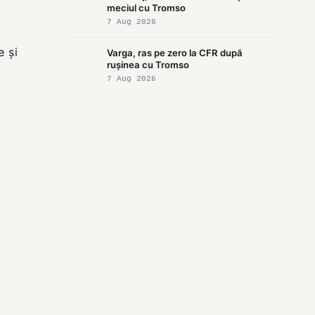
meciul cu Tromso
7 Aug 2026
e și
Varga, ras pe zero la CFR după
rușinea cu Tromso
7 Aug 2026