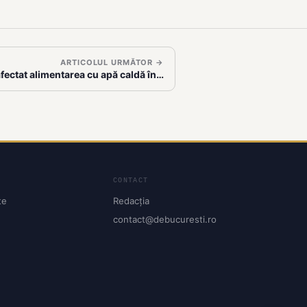
ARTICOLUL URMĂTOR →
afectat alimentarea cu apă caldă în…
CONTACT
te
Redacția
contact@debucuresti.ro