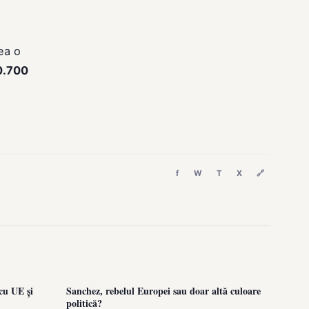
ea o
0.700
f
W
T
X
🔗
cu UE și
Sanchez, rebelul Europei sau doar altă culoare
politică?