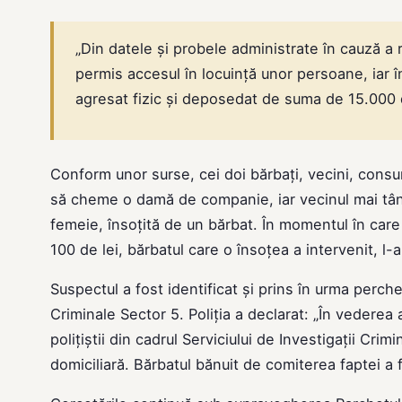
„Din datele și probele administrate în cauză a r
permis accesul în locuință unor persoane, iar în
agresat fizic și deposedat de suma de 15.000 
Conform unor surse, cei doi bărbați, vecini, cons
să cheme o damă de companie, iar vecinul mai tânăr 
femeie, însoțită de un bărbat. În momentul în care
100 de lei, bărbatul care o însoțea a intervenit, l
Suspectul a fost identificat și prins în urma perchezi
Criminale Sector 5. Poliția a declarat: „În vederea 
polițiștii din cadrul Serviciului de Investigații C
domiciliară. Bărbatul bănuit de comiterea faptei a f