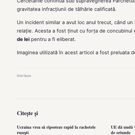
Cercetările continuă sub supravegherea Parchetulu
gravitatea infracțiunii de tâlhărie calificată.
Un incident similar a avut loc anul trecut, când u
relație. Acesta a fost ținut cu forța de concubinul ei
de lei
pentru a fi eliberat.
Imaginea utilizată în acest articol a fost preluata 
Distribuie
Citește și
Ucraina vrea să riposteze rapid la rachetele
UE dă undă v
rusești
de oriunde