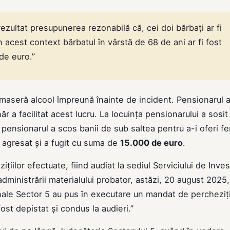
ezultat presupunerea rezonabilă că, cei doi bărbați ar fi
 acest context bărbatul în vârstă de 68 de ani ar fi fost
de euro.”
umaseră alcool împreună înainte de incident. Pensionarul 
a facilitat acest lucru. La locuința pensionarului a sosit
 pensionarul a scos banii de sub saltea pentru a-i oferi fe
-a agresat și a fugit cu suma de
15.000 de euro
.
țiilor efectuate, fiind audiat la sediul Serviciului de Invest
administrării materialului probator, astăzi, 20 august 2025,
riminale Sector 5 au pus în executare un mandat de percheziț
ost depistat și condus la audieri.”