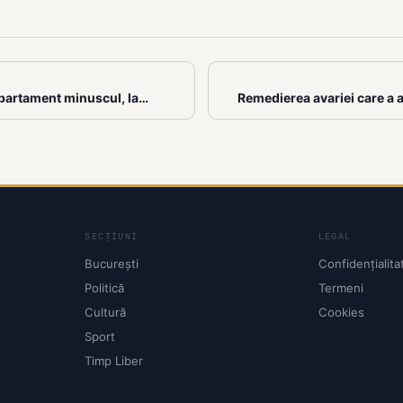
 apartament minuscul, la…
Remedierea avariei care a 
SECȚIUNI
LEGAL
București
Confidențialita
Politică
Termeni
Cultură
Cookies
Sport
Timp Liber