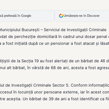
să preferată în Google
Urmărește-ne în Discover
 Municipiului București – Serviciul de Investigații Criminale
dat de percheziție domiciliară în cadrul unui dosar penal
a a fost inițiată după ce un pensionar a fost atacat și lăsat
iștii de la Secția 19 au fost alertați de un bărbat de 46 d
unui alt bărbat, în vârstă de 68 de ani, acesta a fost agresa
iul de Investigații Criminale Sector 5. Conform informațiil
 accesul în locuință unor persoane externe, iar în acest co
ntre aceștia. Un bărbat de 39 de ani a fost identificat ca fi