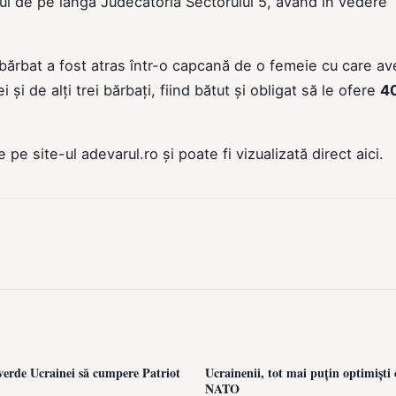
i de pe lângă Judecătoria Sectorului 5, având în vedere
n bărbat a fost atras într-o capcană de o femeie cu care av
 și de alți trei bărbați, fiind bătut și obligat să le ofere
4
de pe site-ul
adevarul.ro
și poate fi vizualizată direct
aici
.
erde Ucrainei să cumpere Patriot
Ucrainenii, tot mai puțin optimiști 
NATO