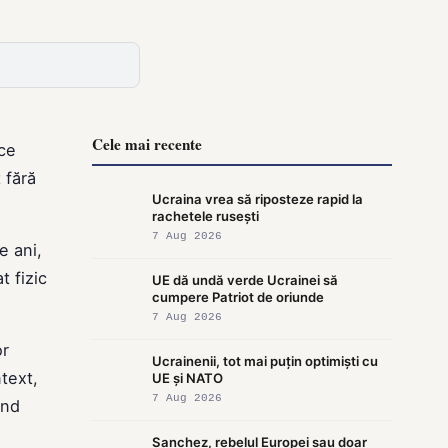
Cele mai recente
 ce
 fără
Ucraina vrea să riposteze rapid la
rachetele rusești
7 Aug 2026
e ani,
t fizic
UE dă undă verde Ucrainei să
cumpere Patriot de oriunde
7 Aug 2026
or
Ucrainenii, tot mai puțin optimiști cu
ntext,
UE și NATO
7 Aug 2026
ind
Sanchez, rebelul Europei sau doar