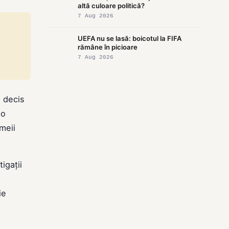
altă culoare politică?
7 Aug 2026
UEFA nu se lasă: boicotul la FIFA
rămâne în picioare
7 Aug 2026
a decis
 o
meii
igații
ie