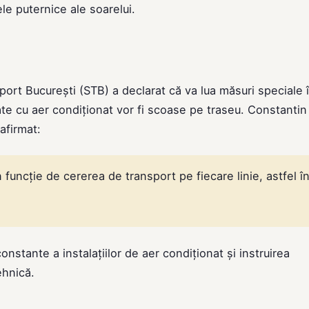
e puternice ale soarelui.
ort București (STB) a declarat că va lua măsuri speciale î
te cu aer condiționat vor fi scoase pe traseu. Constantin
afirmat:
 funcție de cererea de transport pe fiecare linie, astfel î
nstante a instalațiilor de aer condiționat și instruirea
ehnică.