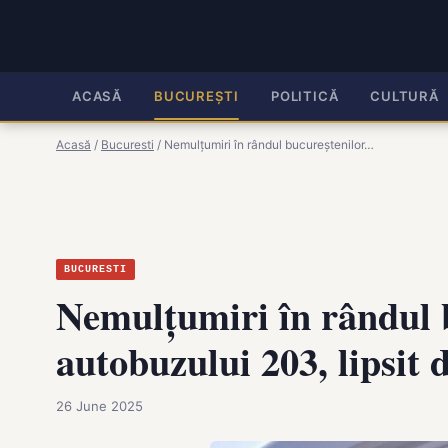
ACASĂ
BUCUREȘTI
POLITICĂ
CULTURĂ
Acasă
/
Bucuresti
/
Nemulțumiri în rândul bucureștenilor…
BUCURESTI
Nemulțumiri în rândul b
autobuzului 203, lipsit 
26 June 2025