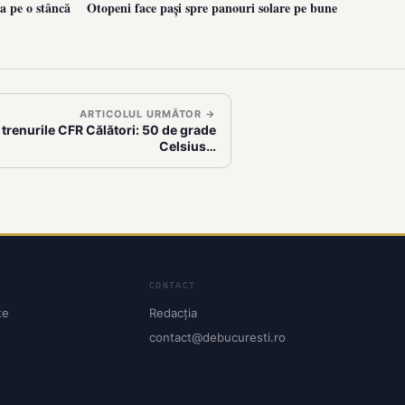
a pe o stâncă
Otopeni face pași spre panouri solare pe bune
ARTICOLUL URMĂTOR →
 trenurile CFR Călători: 50 de grade
Celsius…
CONTACT
te
Redacția
contact@debucuresti.ro