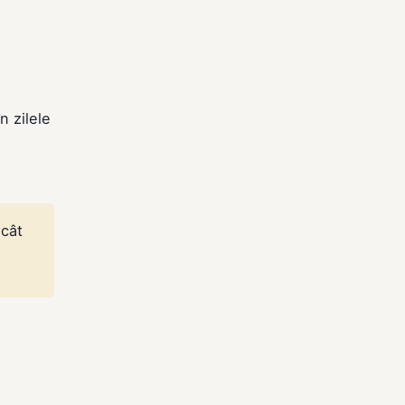
n zilele
ncât