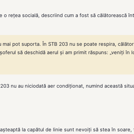
e o rețea socială, descriind cum a fost să călătorească în
u mai pot suporta. În STB 203 nu se poate respira, călăto
oferul să deschidă aerul și am primit răspuns: „veniți în l
a 203 nu au niciodată aer condiționat, numind această situ
așteaptă la capătul de linie sunt nevoiți să stea în soare, 