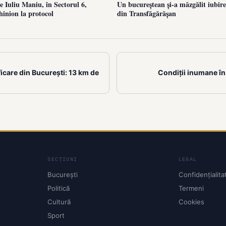
 Iuliu Maniu, în Sectorul 6,
Un bucureștean și-a mâzgălit iubire
hinion la protocol
din Transfăgărășan
care din București: 13 km de
Condiții inumane în
SECȚIUNI
LEGAL
București
Confidențialita
Politică
Termeni
Cultură
Cookies
Sport