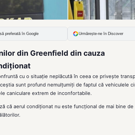
să preferată în Google
Urmărește-ne în Discover
ilor din Greenfield din cauza
ndiționat
confruntă cu o situație neplăcută în ceea ce privește trans
ceștia sunt profund nemulțumiți de faptul că vehiculele ci
lele caniculare extrem de inconfortabile.
ză că aerul condiționat nu este funcțional de mai bine de
lătorilor.