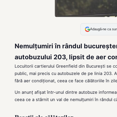
Adaugă-ne ca sur
Nemulțumiri în rândul bucureșten
autobuzului 203, lipsit de aer co
Locuitorii cartierului Greenfield din București se 
public, mai precis cu autobuzele de pe linia 203. A
fără aer condiționat, ceea ce face călătoriile în zi
Un anunț afișat într-unul dintre autobuze informea
ceea ce a stârnit un val de nemulțumiri în rândul că
Reacții ale călătorilor