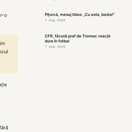
tr-o
Pițurcă, mesaj tăios: „Cu asta, basta!”
7 Aug 2026
CFR, făcută praf de Tromso: reacții
dure în fotbal
rim
7 Aug 2026
ocul
ație
fără