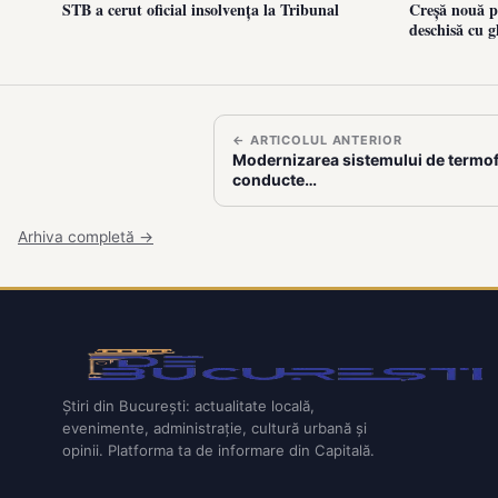
STB a cerut oficial insolvența la Tribunal
Creșă nouă pe
deschisă cu g
← ARTICOLUL ANTERIOR
Modernizarea sistemului de termofi
conducte…
Arhiva completă →
Știri din București: actualitate locală,
evenimente, administrație, cultură urbană și
opinii. Platforma ta de informare din Capitală.