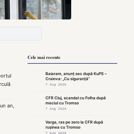
Cele mai recente
Baiaram, anunț sec după KuPS –
portul
Craiova: „Cu siguranță”
rculă
7 Aug 2026
CFR Cluj, scandal cu Folha după
meciul cu Tromso
 un an,
7 Aug 2026
Varga, ras pe zero la CFR după
rușinea cu Tromso
7 Aug 2026