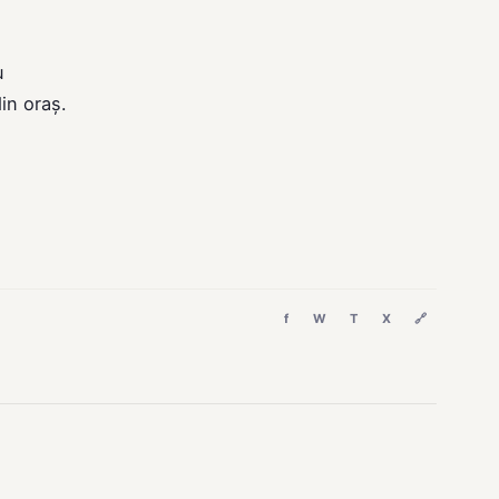
u
in oraș.
f
W
T
X
🔗