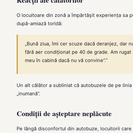
O locuitoare din zonă a împărtășit experiența sa p
după-amiază toridă:
„Bună ziua, îmi cer scuze dacă deranjez, dar n
fără aer condiționat pe 40 de grade. Am rugat ș
meu în cabină dacă nu vă convine”.”
Un alt călător a subliniat că autobuzele de pe lini
„inumană”.
Condiții de așteptare neplăcute
Pe lângă disconfortul din autobuze, locuitorii care 