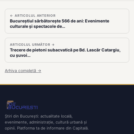
← ARTICOLUL ANTERIOR
Bucureștiul sărbătorește 566 de ani: Evenimente
culturale și spectacole de…
ARTICOLUL URMĂTOR →
Trecere de pietoni subacvatică pe Bd. Lascăr Catargiu,
cu șuvoi…
Arhiva completă →
Știri din București: actualitate locală,
evenimente, administrație, cultură urbană și
opinii. Platforma ta de informare din Capitală.