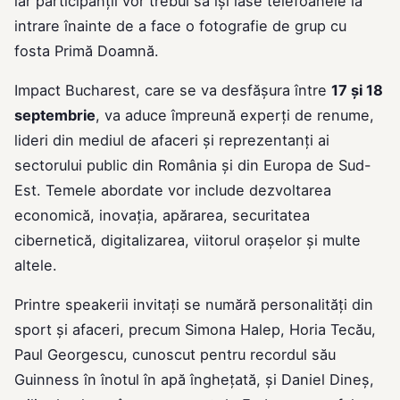
iar participanții vor trebui să își lase telefoanele la
intrare înainte de a face o fotografie de grup cu
fosta Primă Doamnă.
Impact Bucharest, care se va desfășura între
17 și 18
septembrie
, va aduce împreună experți de renume,
lideri din mediul de afaceri și reprezentanți ai
sectorului public din România și din Europa de Sud-
Est. Temele abordate vor include dezvoltarea
economică, inovația, apărarea, securitatea
cibernetică, digitalizarea, viitorul orașelor și multe
altele.
Printre speakerii invitați se numără personalități din
sport și afaceri, precum Simona Halep, Horia Tecău,
Paul Georgescu, cunoscut pentru recordul său
Guinness în înotul în apă înghețată, și Daniel Dineș,