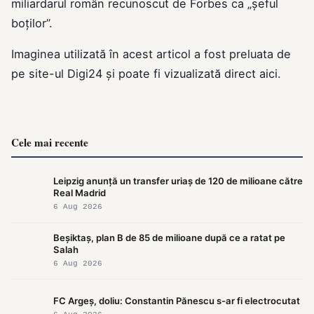
miliardarul român recunoscut de Forbes ca „șeful
boților”.
Imaginea utilizată în acest articol a fost preluata de
pe site-ul
Digi24
și poate fi vizualizată direct
aici
.
Cele mai recente
Leipzig anunță un transfer uriaș de 120 de milioane către
Real Madrid
6 Aug 2026
Beșiktaș, plan B de 85 de milioane după ce a ratat pe
Salah
6 Aug 2026
FC Argeș, doliu: Constantin Pănescu s-ar fi electrocutat