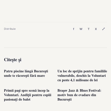
f
W
T
X
🔗
Distribuie
Citește și
Patru piscine lângă București
Un loc de sprijin pentru familiile
unde te răcorești fără mare
vulnerabile, deschis la Voluntari
cu peste 4,1 milioane de lei
Primii pași spre scenă încep la
Brașov Jazz & Blues Festival:
Voluntari. Audiții pentru copiii
motiv bun de evadare din
pasionați de balet
București