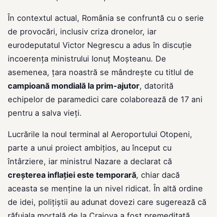
În contextul actual, România se confruntă cu o serie
de provocări, inclusiv criza dronelor, iar
eurodeputatul Victor Negrescu a adus în discuție
incoerența ministrului Ionuț Moșteanu. De
asemenea, țara noastră se mândrește cu titlul de
campioană mondială la prim-ajutor
, datorită
echipelor de paramedici care colaborează de 17 ani
pentru a salva vieți.
Lucrările la noul terminal al Aeroportului Otopeni,
parte a unui proiect ambițios, au început cu
întârziere, iar ministrul Nazare a declarat că
creșterea inflației este temporară
, chiar dacă
aceasta se menține la un nivel ridicat. În altă ordine
de idei, polițiștii au adunat dovezi care sugerează că
răfuiala mortală de la Craiova a fost premeditată,