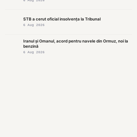
6 Aug 2026
STB a cerut oficial insolvența la Tribunal
6 Aug 2026
Iranul și Omanul, acord pentru navele din Ormuz, noi la
benzină
6 Aug 2026