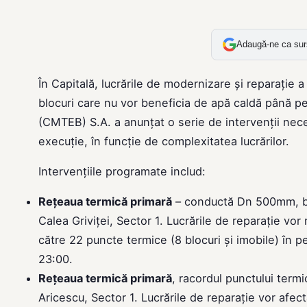
Adaugă-ne ca sur
În Capitală, lucrările de modernizare și reparație
blocuri care nu vor beneficia de apă caldă până 
(CMTEB) S.A. a anunțat o serie de intervenții nece
execuție, în funcție de complexitatea lucrărilor.
Intervențiile programate includ:
Rețeaua termică primară
– conductă Dn 500mm, blin
Calea Griviței, Sector 1. Lucrările de reparație vor
către 22 puncte termice (8 blocuri și imobile) în p
23:00.
Rețeaua termică primară
, racordul punctului term
Aricescu, Sector 1. Lucrările de reparație vor afecta