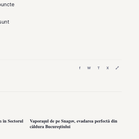
puncte
sunt
f
W
T
X
🔗
h în Sectorul
Vaporașul de pe Snagov, evadarea perfectă din
căldura Bucureștiului