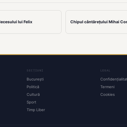
ecesului lui Felix
Chipul cântărețului Mihai Con
SECȚIUNI
LEGAL
București
Confidențialita
Politică
Termeni
Cultură
Cookies
Sport
Timp Liber