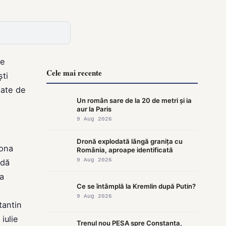
de
Cele mai recente
ti
iate de
Un român sare de la 20 de metri și ia
aur la Paris
9 Aug 2026
Dronă explodată lângă granița cu
zona
România, aproape identificată
9 Aug 2026
ldă
ra
Ce se întâmplă la Kremlin după Putin?
9 Aug 2026
tantin
iulie
Trenul nou PESA spre Constanța,