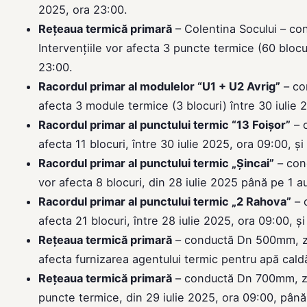
2025, ora 23:00.
Rețeaua termică primară
– Colentina Socului – co
Intervențiile vor afecta 3 puncte termice (60 blocu
23:00.
Racordul primar al modulelor “U1 + U2 Avrig”
– co
afecta 3 module termice (3 blocuri) între 30 iulie 
Racordul primar al punctului termic “13 Foișor”
– c
afecta 11 blocuri, între 30 iulie 2025, ora 09:00, și
Racordul primar al punctului termic „Șincai”
– cond
vor afecta 8 blocuri, din 28 iulie 2025 până pe 1 
Racordul primar al punctului termic „2 Rahova”
– 
afecta 21 blocuri, între 28 iulie 2025, ora 09:00, ș
Rețeaua termică primară
– conductă Dn 500mm, zon
afecta furnizarea agentului termic pentru apă caldă 
Rețeaua termică primară
– conductă Dn 700mm, zon
puncte termice, din 29 iulie 2025, ora 09:00, până