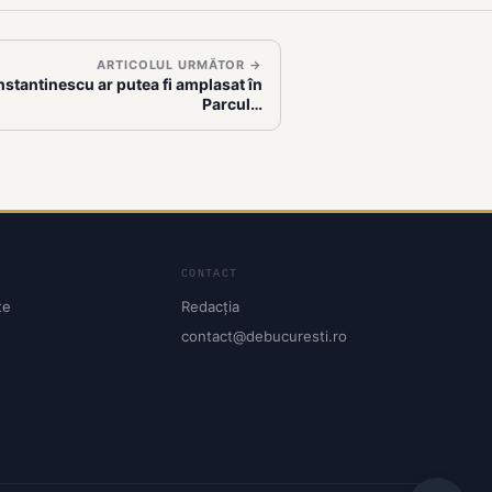
ARTICOLUL URMĂTOR →
stantinescu ar putea fi amplasat în
Parcul…
CONTACT
te
Redacția
contact@debucuresti.ro