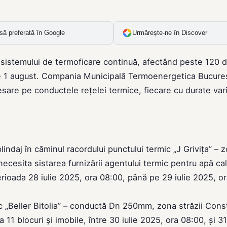
să preferată în Google
Urmărește-ne în Discover
 a sistemului de termoficare continuă, afectând peste 120 
pe 1 august. Compania Municipală Termoenergetica Bucureș
sare pe conductele rețelei termice, fiecare cu durate var
daj în căminul racordului punctului termic „J Grivița” – 
 necesita sistarea furnizării agentului termic pentru apă ca
erioada 28 iulie 2025, ora 08:00, până pe 29 iulie 2025, o
ic „Beller Bitolia” – conductă Dn 250mm, zona străzii Cons
 11 blocuri și imobile, între 30 iulie 2025, ora 08:00, și 31 