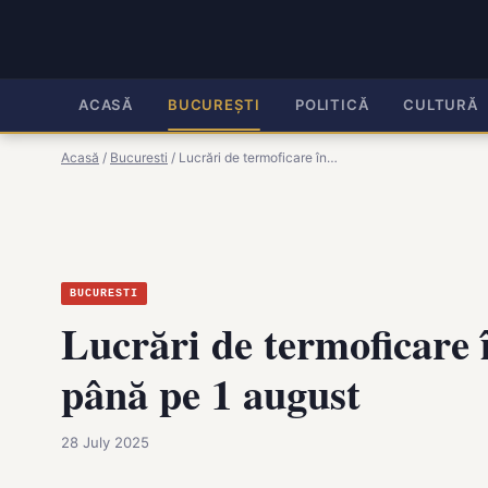
ACASĂ
BUCUREȘTI
POLITICĂ
CULTURĂ
Acasă
/
Bucuresti
/
Lucrări de termoficare în…
BUCURESTI
Lucrări de termoficare 
până pe 1 august
28 July 2025