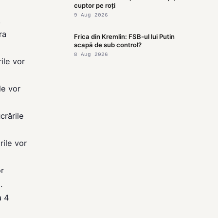
cuptor pe roți
9 Aug 2026
.
ra
Frica din Kremlin: FSB-ul lui Putin
scapă de sub control?
8 Aug 2026
ile vor
le vor
crările
ile vor
or
.
a 4