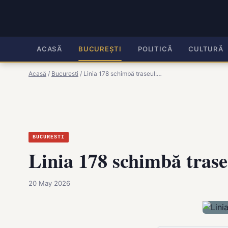
ACASĂ
BUCUREȘTI
POLITICĂ
CULTURĂ
Acasă
/
Bucuresti
/
Linia 178 schimbă traseul:…
BUCURESTI
Linia 178 schimbă trase
20 May 2026