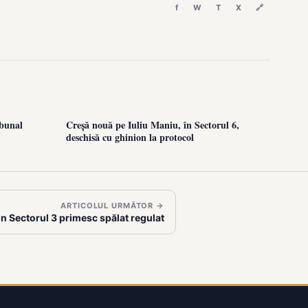
f
W
T
X
🔗
ibunal
Creșă nouă pe Iuliu Maniu, în Sectorul 6,
deschisă cu ghinion la protocol
ARTICOLUL URMĂTOR →
in Sectorul 3 primesc spălat regulat