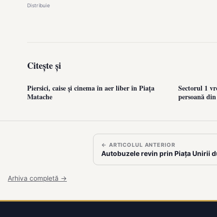
Distribuie
Citește și
Piersici, caise și cinema în aer liber în Piața
Sectorul 1 vr
Matache
persoană din
← ARTICOLUL ANTERIOR
Autobuzele revin prin Piața Unirii d
Arhiva completă →