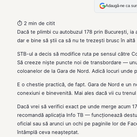
Adaugă-ne ca sur
⏱
2 min de citit
Dacă te plimbi cu autobuzul 178 prin București, ia
dar e bine să știi ca să nu te trezești brusc în alt
STB-ul a decis să modifice ruta pe sensul către C
Să creeze niște puncte noi de transbordare — unul la
coloanelor de la Gara de Nord. Adică locuri unde poț
E o chestie practică, de fapt. Gara de Nord e un no
conexiuni e binevenită. Mai ales dacă vii cu trenul 
Dacă vrei să verifici exact pe unde merge acum 178
recomandă aplicația Info TB — funcționează destul d
oficial sau să arunci un ochi pe paginile lor de F
întâmplă ceva neașteptat.