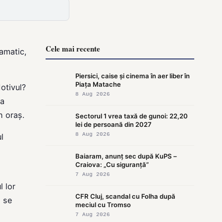
Cele mai recente
ramatic,
Piersici, caise și cinema în aer liber în
Piața Matache
otivul?
8 Aug 2026
na
n oraș.
Sectorul 1 vrea taxă de gunoi: 22,20
lei de persoană din 2027
8 Aug 2026
l
Baiaram, anunț sec după KuPS –
Craiova: „Cu siguranță”
7 Aug 2026
l lor
CFR Cluj, scandal cu Folha după
ă se
meciul cu Tromso
7 Aug 2026