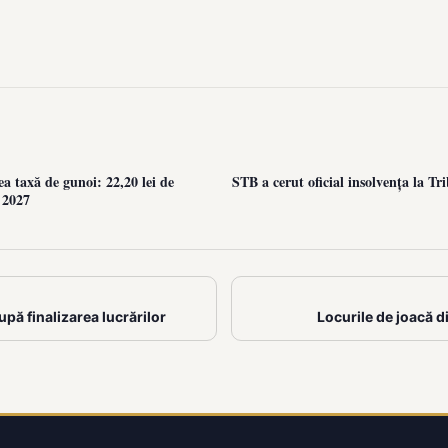
ea taxă de gunoi: 22,20 lei de
STB a cerut oficial insolvența la Tr
 2027
upă finalizarea lucrărilor
Locurile de joacă d