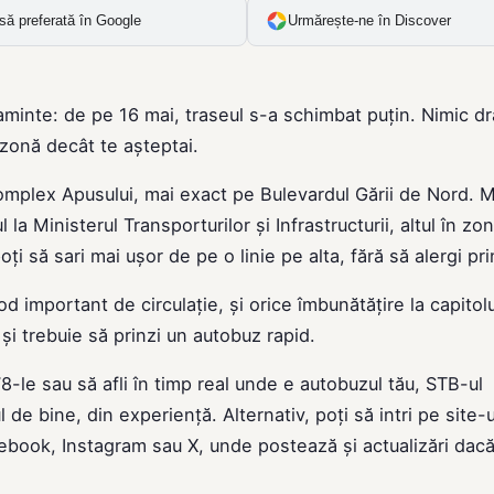
să preferată în Google
Urmărește-ne în Discover
 aminte: de pe 16 mai, traseul s-a schimbat puțin. Nimic d
ă zonă decât te așteptai.
omplex Apusului, mai exact pe Bulevardul Gării de Nord. M
 Ministerul Transporturilor și Infrastructurii, altul în zo
i să sari mai ușor de pe o linie pe alta, fără să alergi pri
d important de circulație, și orice îmbunătățire la capitolu
și trebuie să prinzi un autobuz rapid.
-le sau să afli în timp real unde e autobuzul tău, STB-ul
e bine, din experiență. Alternativ, poți să intri pe site-u
acebook, Instagram sau X, unde postează și actualizări dac