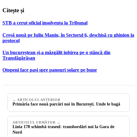
Citește și
STB a cerut oficial insolvența la Tribunal
Creșă nouă pe Iuliu Maniu, în Sectorul 6, deschisă cu ghinion la
protocol
Un bucureștean și-a mâzgălit iubirea pe o stâncă din
Transfăgărășan
Otopeni face pași spre panouri solare pe bune
← ARTICOLUL ANTERIOR
Primăria face nouă parcări noi în București. Unde le bagă
ARTICOLUL URMĂTOR →
Linia 178 schimbă traseul: transbordări noi la Gara de
Nord