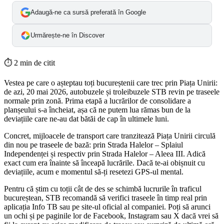
Adaugă-ne ca sursă preferată în Google
Urmărește-ne în Discover
⏱
2 min de citit
Vestea pe care o așteptau toți bucureștenii care trec prin Piața Unirii:
de azi, 20 mai 2026, autobuzele și troleibuzele STB revin pe traseele
normale prin zonă. Prima etapă a lucrărilor de consolidare a
planșeului s-a încheiat, așa că ne putem lua rămas bun de la
deviațiile care ne-au dat bătăi de cap în ultimele luni.
Concret, mijloacele de transport care tranzitează Piața Unirii circulă
din nou pe traseele de bază: prin Strada Halelor – Splaiul
Independenței și respectiv prin Strada Halelor – Aleea III. Adică
exact cum era înainte să înceapă lucrările. Dacă te-ai obișnuit cu
deviațiile, acum e momentul să-ți resetezi GPS-ul mental.
Pentru că știm cu toții cât de des se schimbă lucrurile în traficul
bucureștean, STB recomandă să verifici traseele în timp real prin
aplicația Info TB sau pe site-ul oficial al companiei. Poți să arunci
un ochi și pe paginile lor de Facebook, Instagram sau X dacă vrei să