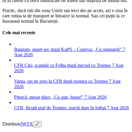
fii la curent cu orice modificare de traseu sau surpriză de ultimă oră.
Practic, dacă ești din zona Unirii sau treci des pe acolo, azi e ziua în
care rutina ta de transport se întoarce la normal. Sau cel puțin la ce
înseamnă normal în București.
Cele mai recente
Baiaram, anunț sec după KuPS – Craiova: „Cu siguranță”
7
Aug 2026
CFR Cluj, scandal cu Folha după meciul cu Tromso
7 Aug
2026
Varga, ras pe zero la CFR după rușinea cu Tromso
7 Aug
2026
Pițurcă, mesaj tăios: „Cu asta, basta!”
7 Aug 2026
CFR, făcută praf de Tromso: reacții dure în fotbal
7 Aug 2026
Distribuie
f
W
T
X
🔗