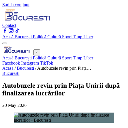
Sari la conținut
Contact
Acasă
București
Politică
Cultură
Sport
Timp Liber
×
Acasă
București
Politică
Cultură
Sport
Timp Liber
Facebook
Instagram
TikTok
Acasă
/
Bucuresti
/
Autobuzele revin prin Piața…
Bucuresti
Autobuzele revin prin Piața Unirii după
finalizarea lucrărilor
20 May 2026