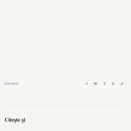
f
W
T
X
🔗
Distribuie
Citește și