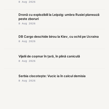
8 Aug 2026
Dronă cu explozibili la Leipzig: umbra Rusiei planează
peste zboruri
8 Aug 2026
DB Cargo deschide birou la Kiev, cu ochii pe Ucraina
8 Aug 2026
Vijelii de coșmar în țară, în plină caniculă
8 Aug 2026
Serbia clocotește: Vucic ia în calcul demisia
8 Aug 2026