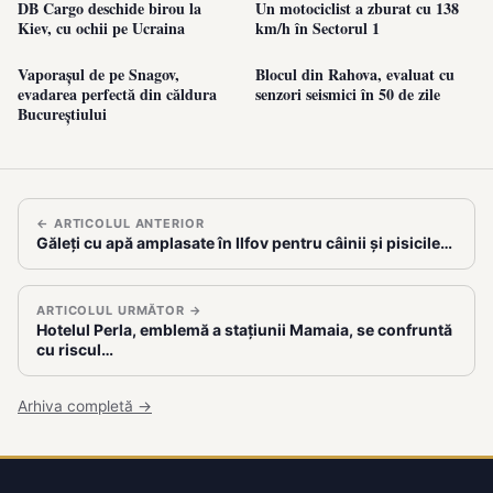
DB Cargo deschide birou la
Un motociclist a zburat cu 138
Kiev, cu ochii pe Ucraina
km/h în Sectorul 1
Vaporașul de pe Snagov,
Blocul din Rahova, evaluat cu
evadarea perfectă din căldura
senzori seismici în 50 de zile
Bucureștiului
← ARTICOLUL ANTERIOR
Găleți cu apă amplasate în Ilfov pentru câinii și pisicile…
ARTICOLUL URMĂTOR →
Hotelul Perla, emblemă a stațiunii Mamaia, se confruntă
cu riscul…
Arhiva completă →