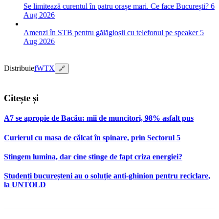
Se limitează curentul în patru orașe mari. Ce face București?
6
Aug 2026
Amenzi în STB pentru gălăgioșii cu telefonul pe speaker
5
Aug 2026
Distribuie
f
W
T
X
🔗
Citește și
A7 se apropie de Bacău: mii de muncitori, 98% asfalt pus
Curierul cu masa de călcat în spinare, prin Sectorul 5
Stingem lumina, dar cine stinge de fapt criza energiei?
Studenți bucureșteni au o soluție anti-ghinion pentru reciclare,
la UNTOLD