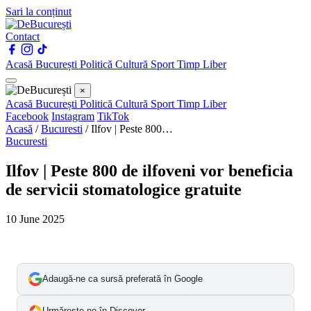
Sari la conținut
Contact
Acasă
București
Politică
Cultură
Sport
Timp Liber
×
Acasă
București
Politică
Cultură
Sport
Timp Liber
Facebook
Instagram
TikTok
Acasă
/
Bucuresti
/
Ilfov | Peste 800…
Bucuresti
Ilfov | Peste 800 de ilfoveni vor beneficia
de servicii stomatologice gratuite
10 June 2025
Adaugă-ne ca sursă preferată în Google
Urmărește-ne în Discover