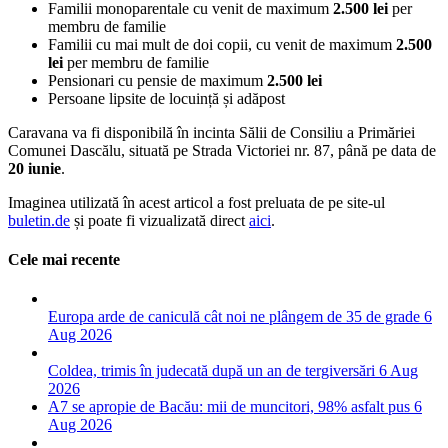
Familii monoparentale cu venit de maximum
2.500 lei
per
membru de familie
Familii cu mai mult de doi copii, cu venit de maximum
2.500
lei
per membru de familie
Pensionari cu pensie de maximum
2.500 lei
Persoane lipsite de locuință și adăpost
Caravana va fi disponibilă în incinta Sălii de Consiliu a Primăriei
Comunei Dascălu, situată pe Strada Victoriei nr. 87, până pe data de
20 iunie
.
Imaginea utilizată în acest articol a fost preluata de pe site-ul
buletin.de
și poate fi vizualizată direct
aici
.
Cele mai recente
Europa arde de caniculă cât noi ne plângem de 35 de grade
6
Aug 2026
Coldea, trimis în judecată după un an de tergiversări
6 Aug
2026
A7 se apropie de Bacău: mii de muncitori, 98% asfalt pus
6
Aug 2026