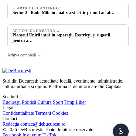
← ARTICOLUL ANTERIOR
Sector 2 | Radu Mihaiu analizează critic primul an al…
ARTICOLUL URMĂTOR →
Planșeul Unirii intră în reparații. Restricții și sugestii
pentru a…
Arhiva completă →
Știri din București: actualitate locală, evenimente, administrație,
cultură urbană și opinii. Platforma ta de informare din Capitală.
Secțiuni
București
Politică
Cultură
Sport
Timp Liber
Legal
Confidențialitate
Termeni
Cookies
Contact
Redacția
contact@debucuresti.ro
♿︎
© 2026 DeBucurești. Toate drepturile rezervate.
Facebook
Instagram
TikTok