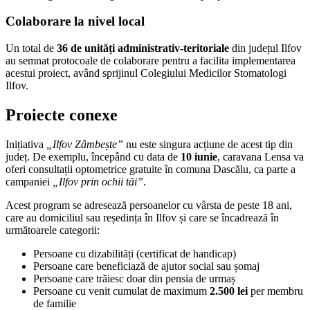
Colaborare la nivel local
Un total de
36 de unități administrativ-teritoriale
din județul Ilfov
au semnat protocoale de colaborare pentru a facilita implementarea
acestui proiect, având sprijinul Colegiului Medicilor Stomatologi
Ilfov.
Proiecte conexe
Inițiativa
„Ilfov Zâmbește”
nu este singura acțiune de acest tip din
județ. De exemplu, începând cu data de
10 iunie
, caravana Lensa va
oferi consultații optometrice gratuite în comuna Dascălu, ca parte a
campaniei
„Ilfov prin ochii tăi”
.
Acest program se adresează persoanelor cu vârsta de peste 18 ani,
care au domiciliul sau reședința în Ilfov și care se încadrează în
următoarele categorii:
Persoane cu dizabilități (certificat de handicap)
Persoane care beneficiază de ajutor social sau șomaj
Persoane care trăiesc doar din pensia de urmaș
Persoane cu venit cumulat de maximum
2.500 lei
per membru
de familie