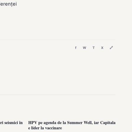
ferenței
f
W
T
X
🔗
i seismici în
HPV pe agenda de la Summer Well, iar Capitala
e lider la vaccinare