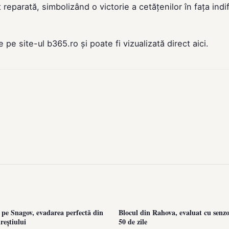
 reparată, simbolizând o victorie a cetățenilor în fața indi
de pe site-ul
b365.ro
și poate fi vizualizată direct
aici
.
 pe Snagov, evadarea perfectă din
Blocul din Rahova, evaluat cu senzor
reștiului
50 de zile