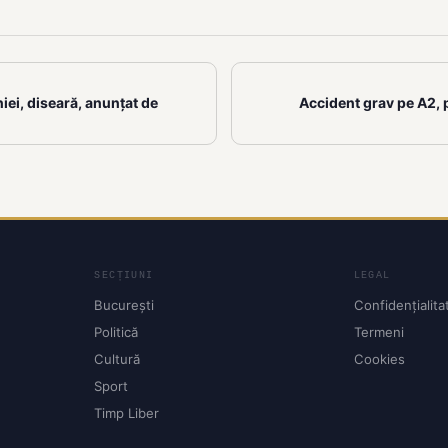
iei, diseară, anunțat de
Accident grav pe A2, 
SECȚIUNI
LEGAL
București
Confidențialita
Politică
Termeni
Cultură
Cookies
Sport
Timp Liber