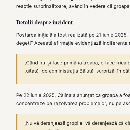
reacție surprinzătoare, având în vedere că groapa 
Detalii despre incident
Postarea inițială a fost realizată pe 21 iunie 2025
deget!” Această afirmație evidențiază indiferența a
„Când nu-și face primăria treaba, o face frica 
„uitată” de administrația Băluță, surpriză: în cât
Pe 22 iunie 2025, Călina a anunțat că groapa a fost
concentreze pe rezolvarea problemelor, nu pe asc
„Nu vă deranjează gropile, vă deranjează că ci