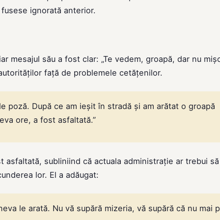
fusese ignorată anterior.
, iar mesajul său a fost clar: „Te vedem, groapă, dar nu mi
utorităților față de problemele cetățenilor.
de poză. După ce am ieșit în stradă și am arătat o groapă
eva ore, a fost asfaltată.”
 asfaltată, subliniind că actuala administrație ar trebui să
underea lor. El a adăugat:
neva le arată. Nu vă supără mizeria, vă supără că nu mai p