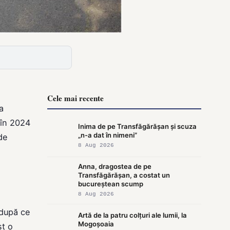
Cele mai recente
a
 în 2024
Inima de pe Transfăgărășan și scuza
„n-a dat în nimeni”
de
8 Aug 2026
Anna, dragostea de pe
Transfăgărășan, a costat un
bucureștean scump
8 Aug 2026
 după ce
Artă de la patru colțuri ale lumii, la
Mogoșoaia
st o