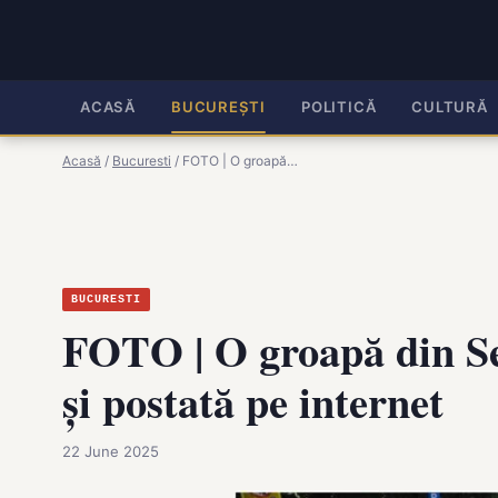
ACASĂ
BUCUREȘTI
POLITICĂ
CULTURĂ
Acasă
/
Bucuresti
/
FOTO | O groapă…
BUCURESTI
FOTO | O groapă din Sect
și postată pe internet
22 June 2025