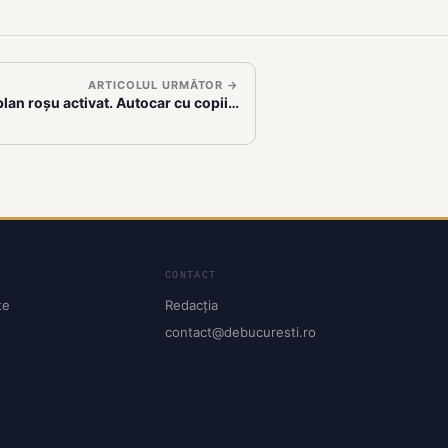
ARTICOLUL URMĂTOR →
plan roșu activat. Autocar cu copii…
CONTACT
te
Redacția
contact@debucuresti.ro