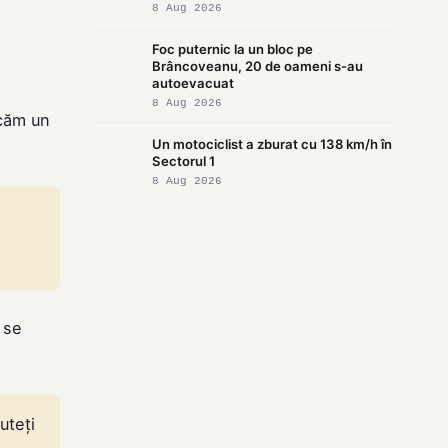
8 Aug 2026
Foc puternic la un bloc pe
Brâncoveanu, 20 de oameni s-au
autoevacuat
8 Aug 2026
șcăm un
Un motociclist a zburat cu 138 km/h în
Sectorul 1
8 Aug 2026
 se
uteți