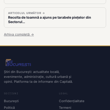
ARTICOLUL URMĂTOR →
Recolta de toamnă a ajuns pe tarabele piețelor din
Sectorul…
Arhiva completă →
Știri din București: actualitate locală,
evenimente, administrație, cultură urbană și
opinii. Platforma ta de informare din Capitală.
SECȚIUNI
LEGAL
București
Confidențialitate
Politică
Termeni