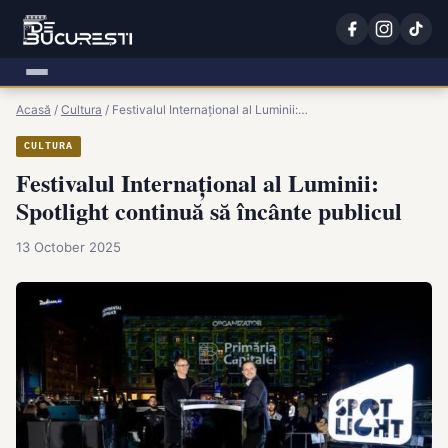
Acasă
/
Cultura
/
Festivalul Internațional al Luminii:…
CULTURA
Festivalul Internațional al Luminii:
Spotlight continuă să încânte publicul
13 October 2025