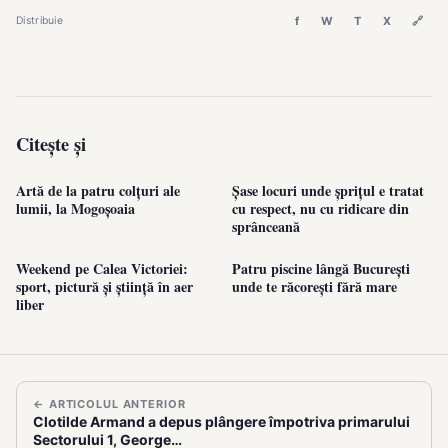
f
W
T
X
🔗
Distribuie
Citește și
Artă de la patru colțuri ale
Șase locuri unde șprițul e tratat
lumii, la Mogoșoaia
cu respect, nu cu ridicare din
sprânceană
Weekend pe Calea Victoriei:
Patru piscine lângă București
sport, pictură și știință în aer
unde te răcorești fără mare
liber
← ARTICOLUL ANTERIOR
Clotilde Armand a depus plângere împotriva primarului
Sectorului 1, George…