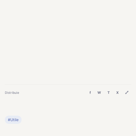
f
W
T
X
🔗
Distribuie
#Utile