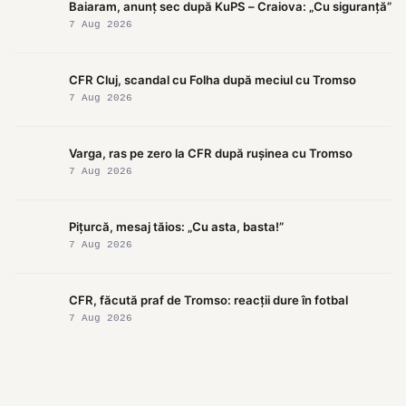
Baiaram, anunț sec după KuPS – Craiova: „Cu siguranță”
7 Aug 2026
CFR Cluj, scandal cu Folha după meciul cu Tromso
7 Aug 2026
Varga, ras pe zero la CFR după rușinea cu Tromso
7 Aug 2026
Pițurcă, mesaj tăios: „Cu asta, basta!”
7 Aug 2026
CFR, făcută praf de Tromso: reacții dure în fotbal
7 Aug 2026