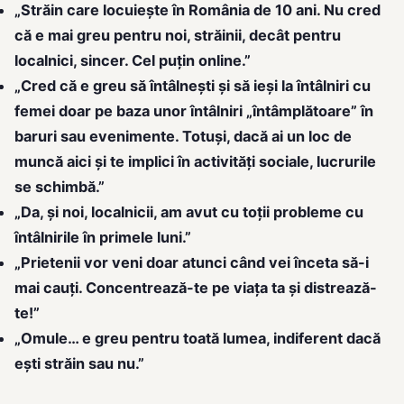
„Străin care locuiește în România de 10 ani. Nu cred
că e mai greu pentru noi, străinii, decât pentru
localnici, sincer. Cel puțin online.”
„Cred că e greu să întâlnești și să ieși la întâlniri cu
femei doar pe baza unor întâlniri „întâmplătoare” în
baruri sau evenimente. Totuși, dacă ai un loc de
muncă aici și te implici în activități sociale, lucrurile
se schimbă.”
„Da, și noi, localnicii, am avut cu toții probleme cu
întâlnirile în primele luni.”
„Prietenii vor veni doar atunci când vei înceta să-i
mai cauți. Concentrează-te pe viața ta și distrează-
te!”
„Omule… e greu pentru toată lumea, indiferent dacă
ești străin sau nu.”