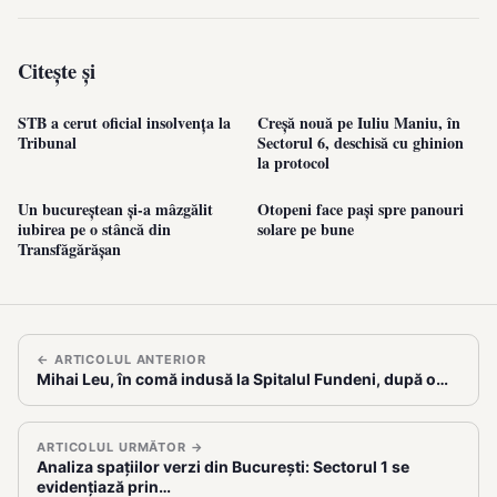
Citește și
STB a cerut oficial insolvența la
Creșă nouă pe Iuliu Maniu, în
Tribunal
Sectorul 6, deschisă cu ghinion
la protocol
Un bucureștean și-a mâzgălit
Otopeni face pași spre panouri
iubirea pe o stâncă din
solare pe bune
Transfăgărășan
← ARTICOLUL ANTERIOR
Mihai Leu, în comă indusă la Spitalul Fundeni, după o…
ARTICOLUL URMĂTOR →
Analiza spațiilor verzi din București: Sectorul 1 se
evidențiază prin…