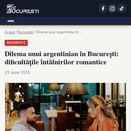
Acasă
/
Bucuresti
/
Dilema unui argentinian în…
BUCURESTI
Dilema unui argentinian în București:
dificultățile întâlnirilor romantice
23 June 2025