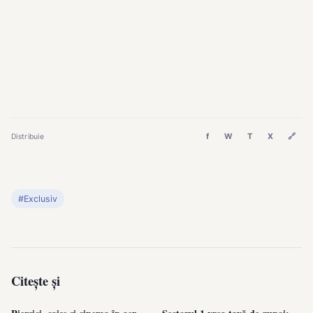
f
W
T
X
🔗
Distribuie
#Exclusiv
Citește și