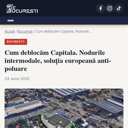
Acasă
/
Bucuresti
/
Cum deblocăm Capitala. Nodurile…
BUCURESTI
Cum deblocăm Capitala. Nodurile
intermodale, soluția europeană anti-
poluare
24 June 2025