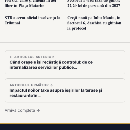
Piersici, caise și cinema în aer
Sectorul 1 vrea taxă de gunoi:
liber în Piața Matache
22,20 lei de persoană din 2027
STB a cerut oficial insolvența la
Creșă nouă pe Iuliu Maniu, în
Tribunal
Sectorul 6, deschisă cu ghinion
la protocol
← ARTICOLUL ANTERIOR
Când orașele își recâștigă controlul: de ce
internalizarea serviciilor publice…
ARTICOLUL URMĂTOR →
Impactul noilor taxe asupra ieșirilor la terase și
restaurante în…
Arhiva completă →