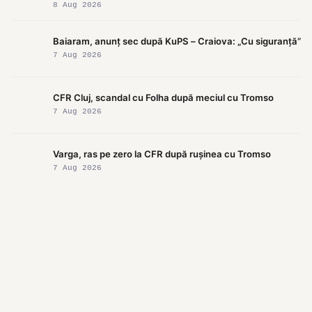
8 Aug 2026
Baiaram, anunț sec după KuPS – Craiova: „Cu siguranță”
7 Aug 2026
CFR Cluj, scandal cu Folha după meciul cu Tromso
7 Aug 2026
Varga, ras pe zero la CFR după rușinea cu Tromso
7 Aug 2026