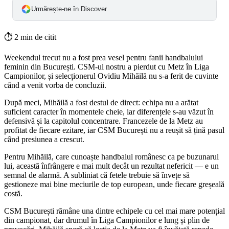
Urmărește-ne în Discover
⏱
2 min de citit
Weekendul trecut nu a fost prea vesel pentru fanii handbalului
feminin din București. CSM-ul nostru a pierdut cu Metz în Liga
Campionilor, și selecționerul Ovidiu Mihăilă nu s-a ferit de cuvinte
când a venit vorba de concluzii.
După meci, Mihăilă a fost destul de direct: echipa nu a arătat
suficient caracter în momentele cheie, iar diferențele s-au văzut în
defensivă și la capitolul concentrare. Francezele de la Metz au
profitat de fiecare ezitare, iar CSM București nu a reușit să țină pasul
când presiunea a crescut.
Pentru Mihăilă, care cunoaște handbalul românesc ca pe buzunarul
lui, această înfrângere e mai mult decât un rezultat nefericit — e un
semnal de alarmă. A subliniat că fetele trebuie să învețe să
gestioneze mai bine meciurile de top european, unde fiecare greșeală
costă.
CSM București rămâne una dintre echipele cu cel mai mare potențial
din campionat, dar drumul în Liga Campionilor e lung și plin de