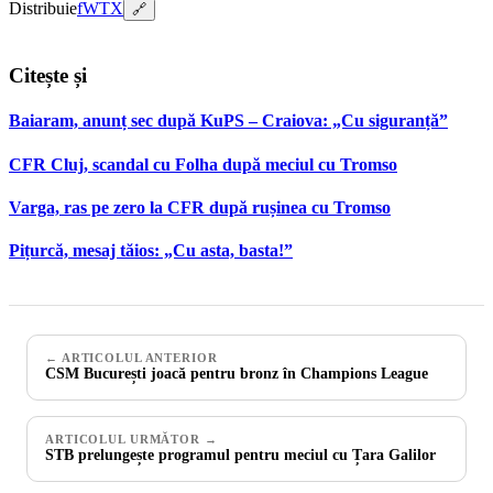
Distribuie
f
W
T
X
🔗
Citește și
Baiaram, anunț sec după KuPS – Craiova: „Cu siguranță”
CFR Cluj, scandal cu Folha după meciul cu Tromso
Varga, ras pe zero la CFR după rușinea cu Tromso
Pițurcă, mesaj tăios: „Cu asta, basta!”
← ARTICOLUL ANTERIOR
CSM București joacă pentru bronz în Champions League
ARTICOLUL URMĂTOR →
STB prelungește programul pentru meciul cu Țara Galilor