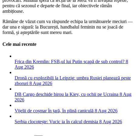
provocări. Mihăilă speră că lecția de la Metz va fi învățată repede,
pentru că sezonul e departe de final, iar obiectivele rămân
ambițioase.
Rămâne de văzut cum va răspunde echipa la următoarele meciuri —
dar una e sigură: la București, handbalul feminin nu se joacă de
formă, și așteptările sunt mereu mari.
Cele mai recente
Frica din Kremlin: FSB-ul lui Putin scapă de sub control?
8
Aug 2026
Dronă cu explozibili la Leipzig: umbra Rusiei planează peste
zboruri
8 Aug 2026
DB Cargo deschide birou la Kiev, cu ochii pe Ucraina
8 Aug
2026
Vijelii de coșmar în țară, în plină caniculă
8 Aug 2026
Serbia clocotește: Vucic ia în calcul demisia
8 Aug 2026