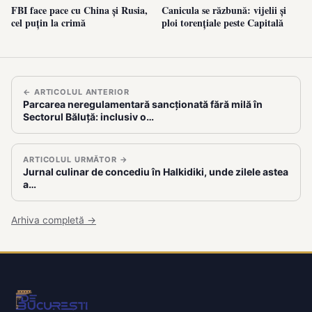
FBI face pace cu China și Rusia,
Canicula se răzbună: vijelii și
cel puțin la crimă
ploi torențiale peste Capitală
← ARTICOLUL ANTERIOR
Parcarea neregulamentară sancționată fără milă în
Sectorul Băluță: inclusiv o…
ARTICOLUL URMĂTOR →
Jurnal culinar de concediu în Halkidiki, unde zilele astea
a…
Arhiva completă →