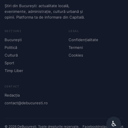
Știri din București: actualitate locală,
evenimente, administrație, cultură urbană și
opinii. Platforma ta de informare din Capitală.
SECȚIUNI
LEGAL
București
Confidențialitate
Politică
Termeni
Cultură
Cookies
Sport
Timp Liber
CONTACT
Redacția
contact@debucuresti.ro
♿︎
© 2026 DeBucurești. Toate drepturile rezervate.
Facebook
Instagram
TikTok