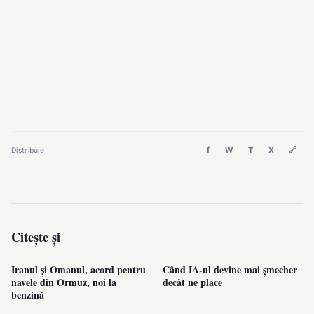
f
W
T
X
🔗
Distribuie
Citește și
Iranul și Omanul, acord pentru
Când IA-ul devine mai șmecher
navele din Ormuz, noi la
decât ne place
benzină