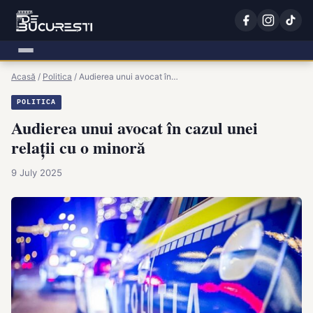
Acasă
/
Politica
/
Audierea unui avocat în…
POLITICA
Audierea unui avocat în cazul unei
relații cu o minoră
9 July 2025