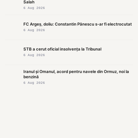
Salah
6 Aug 2026
FC Argeș, doliu: Constantin Pănescu s-ar fi electrocutat
6 Aug 2026
STB a cerut oficial insolvența la Tribunal
6 Aug 2026
Iranul și Omanul, acord pentru navele din Ormuz, noi la
benzină
6 Aug 2026